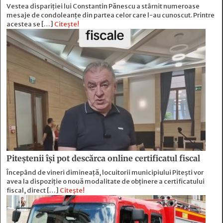
Vestea dispariției lui Constantin Pănescu a stârnit numeroase
mesaje de condoleanțe din partea celor care l-au cunoscut. Printre
acestea se […]
Citește!
Piteștenii își pot descărca online certificatul fiscal
Începând de vineri dimineață, locuitorii municipiului Pitești vor
avea la dispoziție o nouă modalitate de obținere a certificatului
fiscal, direct […]
Citește!