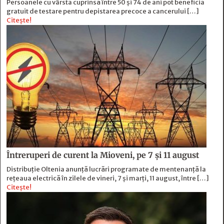
Persoanele cu vârsta cuprinsă între 50 și 74 de ani pot beneficia
gratuit de testare pentru depistarea precoce a cancerului […]
Citește!
Întreruperi de curent la Mioveni, pe 7 și 11 august
Distribuție Oltenia anunță lucrări programate de mentenanță la
rețeaua electrică în zilele de vineri, 7 și marți, 11 august, între […]
Citește!