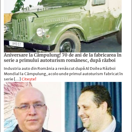
Aniversare la Câmpulung! 70 de ani de la fabricarea în
serie a primului autoturism românesc, după război
Industria auto din România a renăscut după Al Doilea Război
Mondial la Câmpulung, acolo unde primul autoturism fabricat în
serie […]
Citește!