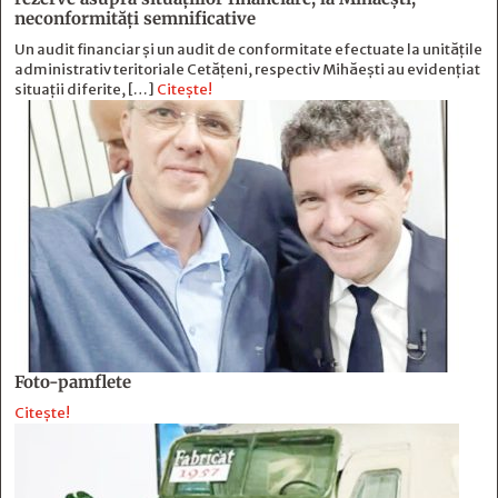
neconformităţi semnificative
Un audit financiar și un audit de conformitate efectuate la unitățile
administrativ teritoriale Cetățeni, respectiv Mihăești au evidențiat
situații diferite, […]
Citește!
Foto-pamflete
Citește!