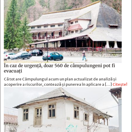
În caz de urgență, doar 560 de câmpulungeni pot fi
evacuați
Că tot are Câmpulungul acum un plan actualizat de analiză și
acoperire a riscurilor, contează și punerea în aplicare a […]
Citește!