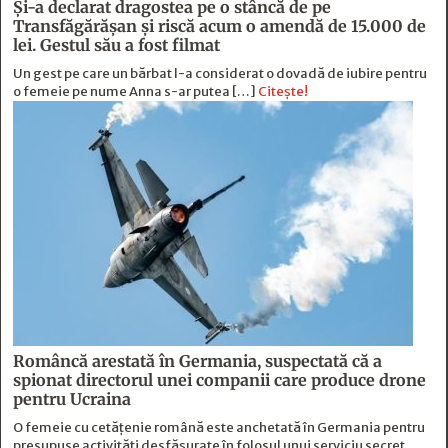
Și-a declarat dragostea pe o stâncă de pe
Transfăgărășan și riscă acum o amendă de 15.000 de
lei. Gestul său a fost filmat
Un gest pe care un bărbat l-a considerat o dovadă de iubire pentru
o femeie pe nume Anna s-ar putea […]
Citește!
Româncă arestată în Germania, suspectată că a
spionat directorul unei companii care produce drone
pentru Ucraina
O femeie cu cetățenie română este anchetată în Germania pentru
presupuse activități desfășurate în folosul unui serviciu secret