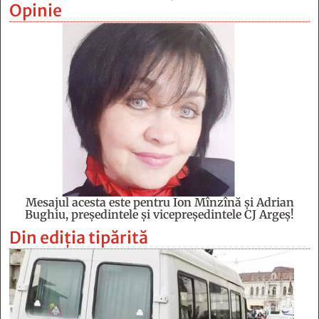
Opinie
Mesajul acesta este pentru Ion Mînzînă şi Adrian
Bughiu, preşedintele şi vicepreşedintele CJ Argeş!
Din ediția tipărită