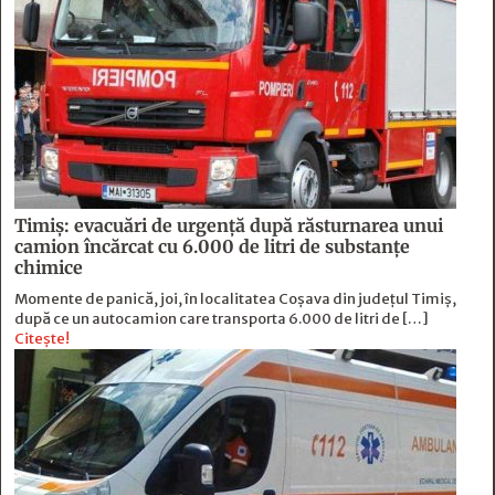
Timiș: evacuări de urgență după răsturnarea unui
camion încărcat cu 6.000 de litri de substanțe
chimice
Momente de panică, joi, în localitatea Coșava din județul Timiș,
după ce un autocamion care transporta 6.000 de litri de […]
Citește!