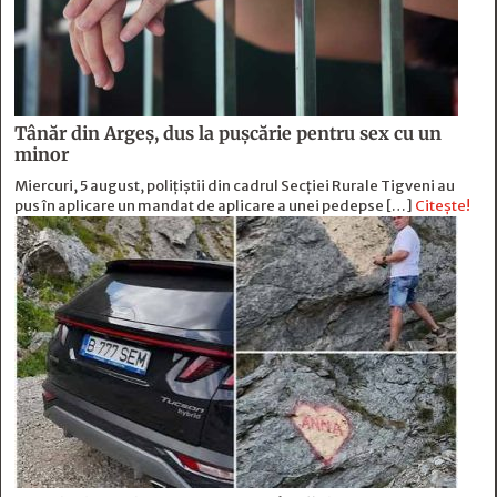
Tânăr din Argeș, dus la pușcărie pentru sex cu un
minor
Miercuri, 5 august, polițiștii din cadrul Secției Rurale Tigveni au
pus în aplicare un mandat de aplicare a unei pedepse […]
Citește!