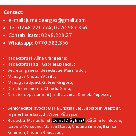
Contact
:
e-mail:
jurnaldearges@gmail.com
Tel: 0248.221.774; 0770.582.356
Contabilitate: 0248.223.271
Whatsapp: 0770.582.356
Redactor șef: Alina Crângeanu;
Redactor șef adj.: Gabriel Lixandru;
Secretar general de redacție: Mari Tudor;
Manager: Cristian Vasile;
Manager adjunct: Gabriel Grigore;
Director economic: Claudia Sima;
Director departament juridic: avocat Daniela Popescu;
Senior editor: avocat Maria Cristina Leţu, doctor în Drept; dr.
inginer Ilarie Isac; dr. Viorel Pătrașcu
Redacţia: Marius Ionel,
Cornel Drăghici †
, Cătălin Ion Butoiu,
Izabela Moiceanu, Marian Staicu, Cristina Simion, Bianca
Solomon, Cristina Rousseau;