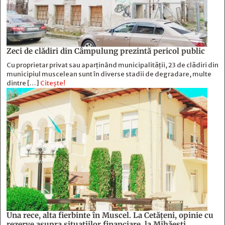
Zeci de clădiri din Câmpulung prezintă pericol public
Cu proprietar privat sau aparținând municipalității, 23 de clădiri din
municipiul muscelean sunt în diverse stadii de degradare, multe
dintre […]
Citește!
Una rece, alta fierbinte în Muscel. La Cetăţeni, opinie cu
rezerve asupra situaţiilor financiare, la Mihăeşti,