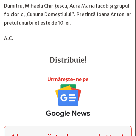
Dumitru, Mihaela Chirițescu, Aura Maria Iacob și grupul
folcloric „Cununa Domeștiului”.
Prezintă
Ioana Anton iar
prețul unui bilet este de 10 lei.
A.C.
Distribuie!







Urmărește-ne pe