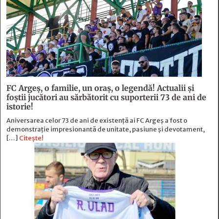
FC Argeş, o familie, un oraș, o legendă! Actualii şi
foştii jucători au sărbătorit cu suporterii 73 de ani de
istorie!
Aniversarea celor 73 de ani de existență ai FC Argeș a fost o
demonstrație impresionantă de unitate, pasiune și devotament,
[…]
Citește!