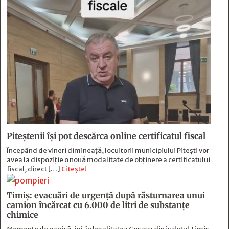
Piteștenii își pot descărca online certificatul fiscal
Începând de vineri dimineață, locuitorii municipiului Pitești vor
avea la dispoziție o nouă modalitate de obținere a certificatului
fiscal, direct […]
Citește!
Timiș: evacuări de urgență după răsturnarea unui
camion încărcat cu 6.000 de litri de substanțe
chimice