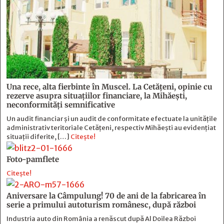
Una rece, alta fierbinte în Muscel. La Cetăţeni, opinie cu
rezerve asupra situaţiilor financiare, la Mihăeşti,
neconformităţi semnificative
Un audit financiar și un audit de conformitate efectuate la unitățile
administrativ teritoriale Cetățeni, respectiv Mihăești au evidențiat
situații diferite, […]
Citește!
Foto-pamflete
Citește!
Aniversare la Câmpulung! 70 de ani de la fabricarea în
serie a primului autoturism românesc, după război
Industria auto din România a renăscut după Al Doilea Război