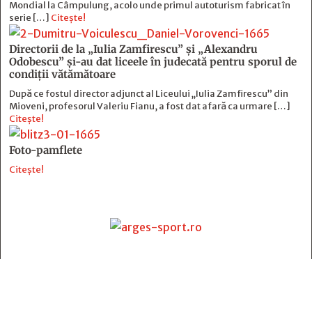
Mondial la Câmpulung, acolo unde primul autoturism fabricat în
serie […]
Citește!
Directorii de la „Iulia Zamfirescu” și „Alexandru
Odobescu” și-au dat liceele în judecată pentru sporul de
condiții vătămătoare
După ce fostul director adjunct al Liceului „Iulia Zamfirescu” din
Mioveni, profesorul Valeriu Fianu, a fost dat afară ca urmare […]
Citește!
Foto-pamflete
Citește!
Contact
:
e-mail:
jurnaldearges@gmail.com