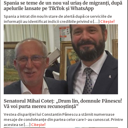
Spania se teme de un nou val uriaș de migranți, după
apelurile lansate pe TikTok și WhatsApp
Spania a intrat din nou în stare de alertă după ce serviciile de
informații au identificat indicii credibile privind o […]
Citește!
Senatorul Mihai Coteț: „Drum lin, domnule Pănescu!
Vă voi purta mereu recunoștință”
Vestea dispariției lui Constantin Pănescu a stârnit numeroase
mesaje de condoleanțe din partea celor care l-au cunoscut. Printre
acestea se […]
Citește!