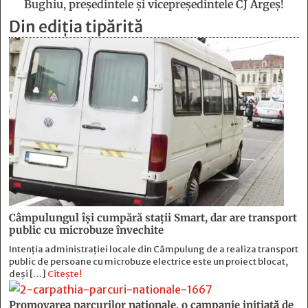
Bughiu, preşedintele şi vicepreşedintele CJ Argeş!
Din ediția tipărită
Câmpulungul îşi cumpără staţii Smart, dar are transport
public cu microbuze învechite
Intenția administrației locale din Câmpulung de a realiza transport
public de persoane cu microbuze electrice este un proiect blocat,
deși […]
Citește!
Promovarea parcurilor naționale, o campanie inițiată de