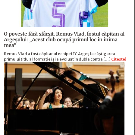
O poveste fără sfârşit. Remus Vlad, fostul căpitan al
Argeşului: „Acest club ocupă primul loc în inima
mea”
Remus Vlad a fost căpitanul echipei FC Argeș la câștigarea
primului titlu al formației și a evoluat în dubla contra […]
Citește!