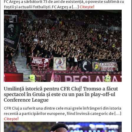
FC Argeș a sărbătorit 73 de ani de existență, o poveste sublimă cu
foștii și actualii fotbaliști. FC Argeș a […]
Citește!
Umilință istorică pentru CFR Cluj! Tromso a făcut
spectacol în Gruia și este cu un pas în play-off-ul
Conference League
CFR Cluj a suferit una dintre cele mai grele înfrângeri din istoria
recentă a participărilor europene, fiind învinsă categoric de […]
Citește!