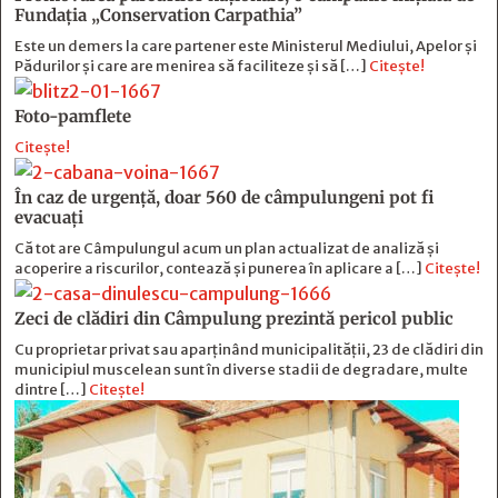
Fundația „Conservation Carpathia”
Este un demers la care partener este Ministerul Mediului, Apelor și
Pădurilor și care are menirea să faciliteze și să […]
Citește!
Foto-pamflete
Citește!
În caz de urgență, doar 560 de câmpulungeni pot fi
evacuați
Că tot are Câmpulungul acum un plan actualizat de analiză și
acoperire a riscurilor, contează și punerea în aplicare a […]
Citește!
Zeci de clădiri din Câmpulung prezintă pericol public
Cu proprietar privat sau aparținând municipalității, 23 de clădiri din
municipiul muscelean sunt în diverse stadii de degradare, multe
dintre […]
Citește!