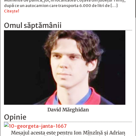
Momente de panică, joi, în localitatea Coșava din județul Timiș,
după ce un autocamion care transporta 6.000 de litri de […]
Citește!
Omul săptămânii
David Mărghidan
Opinie
Mesajul acesta este pentru Ion Mînzînă şi Adrian