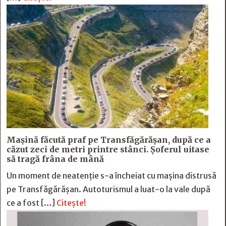
Mașină făcută praf pe Transfăgărășan, după ce a
căzut zeci de metri printre stânci. Șoferul uitase
să tragă frâna de mână
Un moment de neatenție s-a încheiat cu mașina distrusă
pe Transfăgărășan. Autoturismul a luat-o la vale după
ce a fost […]
Citește!