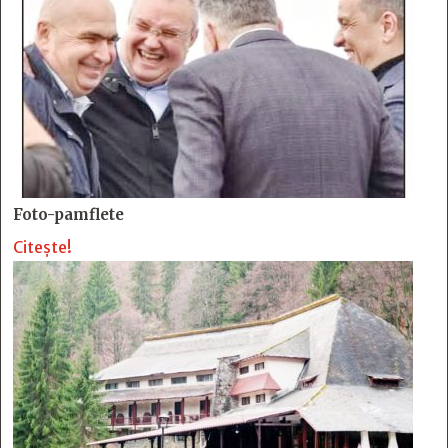
Foto-pamflete
Citește!