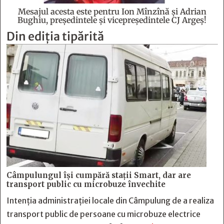
Mesajul acesta este pentru Ion Mînzînă şi Adrian
Bughiu, preşedintele şi vicepreşedintele CJ Argeş!
Din ediția tipărită
Câmpulungul îşi cumpără staţii Smart, dar are
transport public cu microbuze învechite
Intenția administrației locale din Câmpulung de a realiza
transport public de persoane cu microbuze electrice