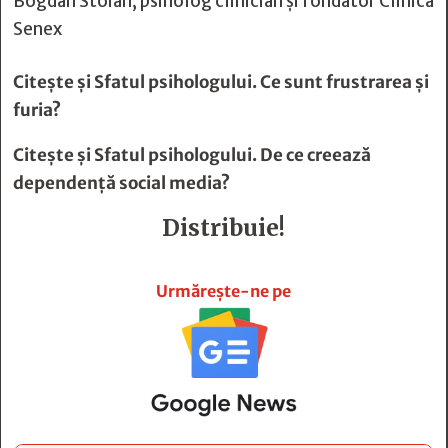
Bogdan Stoian, psiholog clinician şi fondator Clinica
Senex
Citește și
Sfatul psihologului. Ce sunt frustrarea şi
furia?
Citește și
Sfatul psihologului. De ce creează
dependenţă social media?
Distribuie!







Urmărește-ne pe