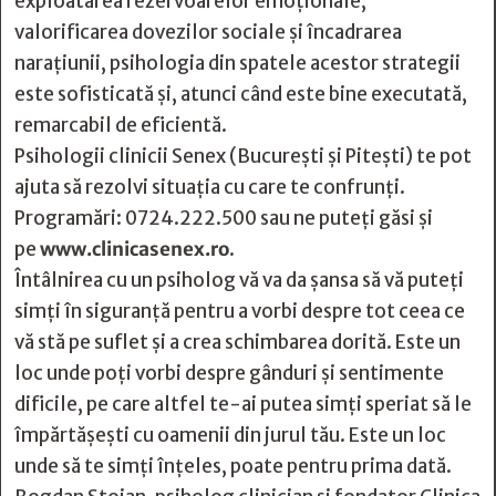
exploatarea rezervoarelor emoționale,
valorificarea dovezilor sociale și încadrarea
narațiunii, psihologia din spatele acestor strategii
este sofisticată și, atunci când este bine executată,
remarcabil de eficientă.
Psihologii clinicii Senex (București și Pitești) te pot
ajuta să rezolvi situația cu care te confrunți.
Programări: 0724.222.500 sau ne puteți găsi și
pe
www.clinicasenex.ro
.
Întâlnirea cu un psiholog vă va da șansa să vă puteți
simți în siguranță pentru a vorbi despre tot ceea ce
vă stă pe suflet și a crea schimbarea dorită. Este un
loc unde poți vorbi despre gânduri și sentimente
dificile, pe care altfel te-ai putea simți speriat să le
împărtășești cu oamenii din jurul tău. Este un loc
unde să te simți înțeles, poate pentru prima dată.