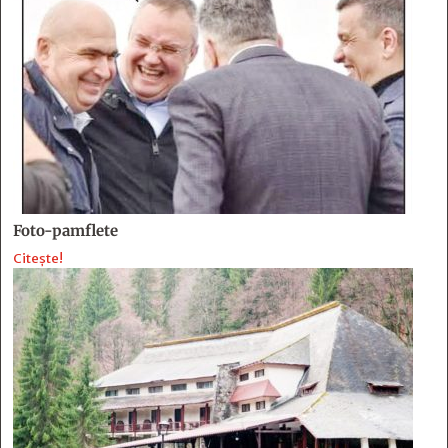
Foto-pamflete
Citește!