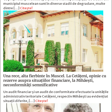
municipiul muscelean sunt în diverse stadii de degradare, multe
dintre […]
Citește!
Una rece, alta fierbinte în Muscel. La Cetăţeni, opinie cu
rezerve asupra situaţiilor financiare, la Mihăeşti,
neconformităţi semnificative
Un audit financiar și un audit de conformitate efectuate la unitățile
administrativ teritoriale Cetățeni, respectiv Mihăești au evidențiat
situații diferite, […]
Citește!