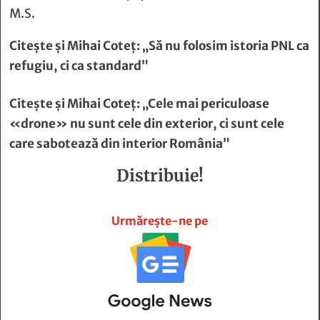
M.S.
Citește și
Mihai Coteț: „Să nu folosim istoria PNL ca
refugiu, ci ca standard”
Citește și
Mihai Coteț: „Cele mai periculoase
«drone» nu sunt cele din exterior, ci sunt cele
care sabotează din interior România”
Distribuie!







Urmărește-ne pe