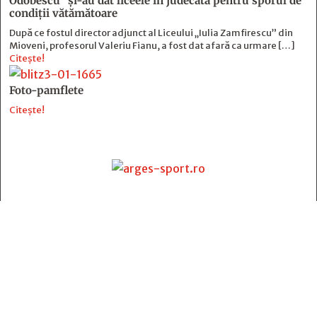
Odobescu” și-au dat liceele în judecată pentru sporul de
condiții vătămătoare
După ce fostul director adjunct al Liceului „Iulia Zamfirescu” din
Mioveni, profesorul Valeriu Fianu, a fost dat afară ca urmare […]
Citește!
Foto-pamflete
Citește!
Contact
:
e-mail:
jurnaldearges@gmail.com
Tel: 0248.221.774; 0770.582.356
Contabilitate: 0248.223.271
Whatsapp: 0770.582.356