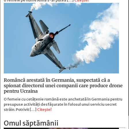
o femeie pe nume Anna s-ar putea […]
Citește!
Româncă arestată în Germania, suspectată că a
spionat directorul unei companii care produce drone
pentru Ucraina
O femeie cu cetățenie română este anchetată în Germania pentru
presupuse activități desfășurate în folosul unui serviciu secret
străin. Potrivit […]
Citește!
Omul săptămânii