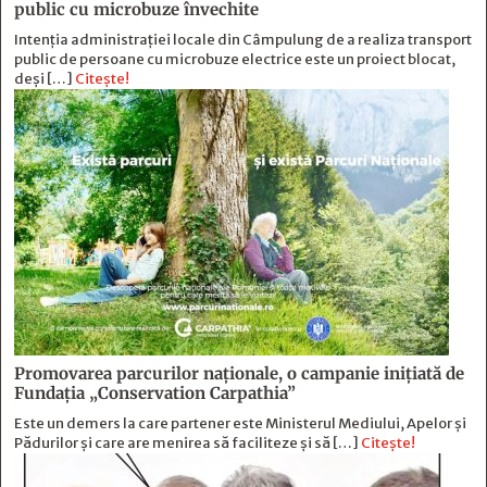
public cu microbuze învechite
Intenția administrației locale din Câmpulung de a realiza transport
public de persoane cu microbuze electrice este un proiect blocat,
deși […]
Citește!
Promovarea parcurilor naționale, o campanie inițiată de
Fundația „Conservation Carpathia”
Este un demers la care partener este Ministerul Mediului, Apelor și
Pădurilor și care are menirea să faciliteze și să […]
Citește!