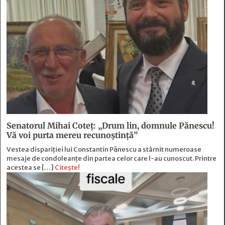
Senatorul Mihai Coteț: „Drum lin, domnule Pănescu!
Vă voi purta mereu recunoștință”
Vestea dispariției lui Constantin Pănescu a stârnit numeroase
mesaje de condoleanțe din partea celor care l-au cunoscut. Printre
acestea se […]
Citește!