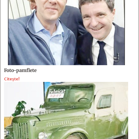
Foto-pamflete
Citește!