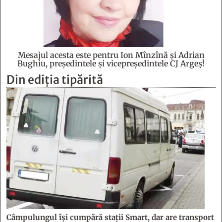
Mesajul acesta este pentru Ion Mînzînă şi Adrian
Bughiu, preşedintele şi vicepreşedintele CJ Argeş!
Din ediția tipărită
Câmpulungul îşi cumpără staţii Smart, dar are transport