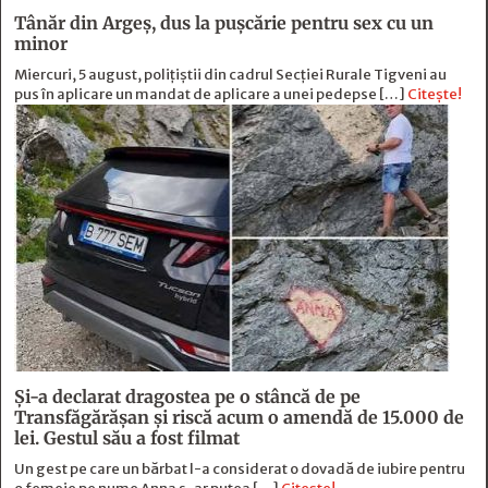
Tânăr din Argeș, dus la pușcărie pentru sex cu un
minor
Miercuri, 5 august, polițiștii din cadrul Secției Rurale Tigveni au
pus în aplicare un mandat de aplicare a unei pedepse […]
Citește!
Și-a declarat dragostea pe o stâncă de pe
Transfăgărășan și riscă acum o amendă de 15.000 de
lei. Gestul său a fost filmat
Un gest pe care un bărbat l-a considerat o dovadă de iubire pentru