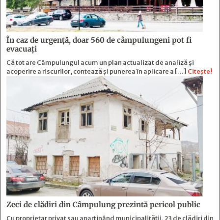
În caz de urgență, doar 560 de câmpulungeni pot fi
evacuați
Că tot are Câmpulungul acum un plan actualizat de analiză și
acoperire a riscurilor, contează și punerea în aplicare a […]
Citește!
Zeci de clădiri din Câmpulung prezintă pericol public
Cu proprietar privat sau aparținând municipalității, 23 de clădiri din