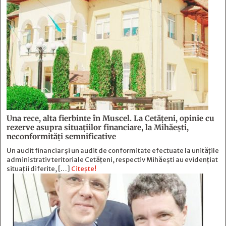
Una rece, alta fierbinte în Muscel. La Cetăţeni, opinie cu
rezerve asupra situaţiilor financiare, la Mihăeşti,
neconformităţi semnificative
Un audit financiar și un audit de conformitate efectuate la unitățile
administrativ teritoriale Cetățeni, respectiv Mihăești au evidențiat
situații diferite, […]
Citește!