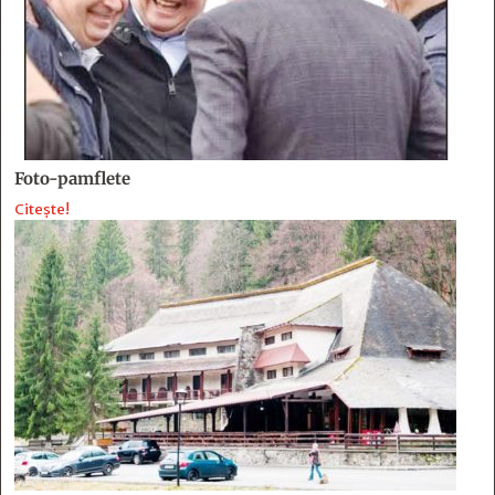
Foto-pamflete
Citește!