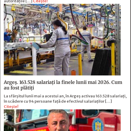
autoritățile […]
Citește!
Argeș. 163.528 salariați la finele lunii mai 2026. Cum
au fost plătiți
La sfârșitul lunii mai a acestui an, în Argeş activau 163.528 salariați,
în scădere cu 94 persoane faţă de efectivul salariaţilor […]
Citește!