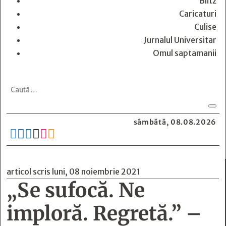
Blitz
Caricaturi
Culise
Jurnalul Universitar
Omul saptamanii
sâmbătă, 08.08.2026






articol scris luni, 08 noiembrie 2021
„Se sufocă. Ne
imploră. Regretă.” –