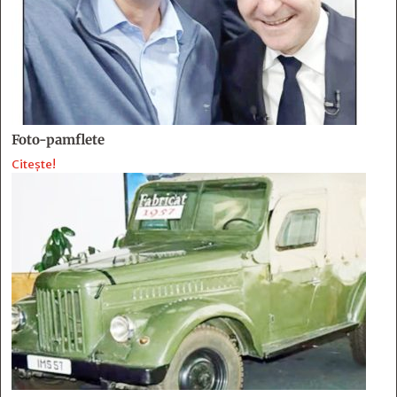
Foto-pamflete
Citește!