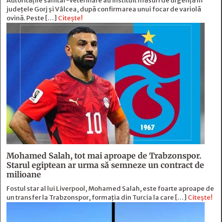
Autoritățile sanitar-veterinare au instituit măsuri de urgență în
județele Gorj și Vâlcea, după confirmarea unui focar de variolă
ovină. Peste […]
Citește!
Mohamed Salah, tot mai aproape de Trabzonspor.
Starul egiptean ar urma să semneze un contract de
milioane
Fostul star al lui Liverpool, Mohamed Salah, este foarte aproape de
un transfer la Trabzonspor, formația din Turcia la care […]
Citește!