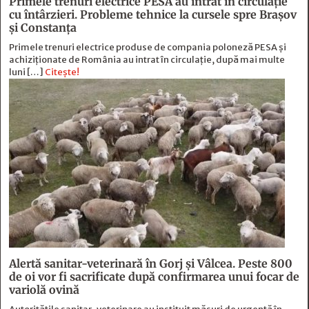
Primele trenuri electrice PESA au intrat în circulație
cu întârzieri. Probleme tehnice la cursele spre Brașov
și Constanța
Primele trenuri electrice produse de compania poloneză PESA și
achiziționate de România au intrat în circulație, după mai multe
luni […]
Citește!
Alertă sanitar-veterinară în Gorj și Vâlcea. Peste 800
de oi vor fi sacrificate după confirmarea unui focar de
variolă ovină