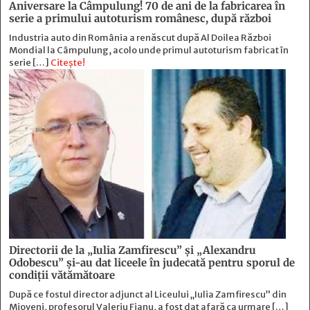
Aniversare la Câmpulung! 70 de ani de la fabricarea în
serie a primului autoturism românesc, după război
Industria auto din România a renăscut după Al Doilea Război
Mondial la Câmpulung, acolo unde primul autoturism fabricat în
serie […]
Citește!
Directorii de la „Iulia Zamfirescu” și „Alexandru
Odobescu” și-au dat liceele în judecată pentru sporul de
condiții vătămătoare
După ce fostul director adjunct al Liceului „Iulia Zamfirescu” din
Mioveni, profesorul Valeriu Fianu, a fost dat afară ca urmare […]