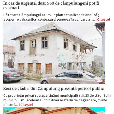
În caz de urgență, doar 560 de câmpulungeni pot fi
evacuați
Că tot are Câmpulungul acum un plan actualizat de analiză și
acoperire a riscurilor, contează și punerea în aplicare a […]
Citește!
Zeci de clădiri din Câmpulung prezintă pericol public
Cu proprietar privat sau aparținând municipalității, 23 de clădiri din
municipiul muscelean sunt în diverse stadii de degradare, multe
dintre […]
Citește!