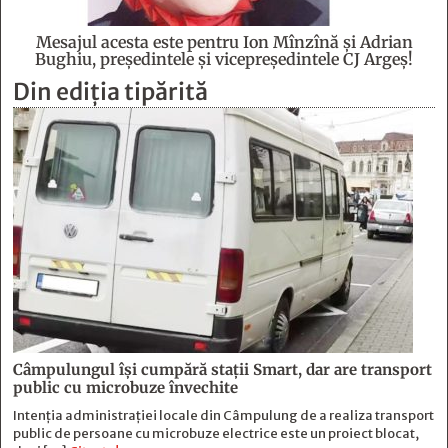
Mesajul acesta este pentru Ion Mînzînă şi Adrian
Bughiu, preşedintele şi vicepreşedintele CJ Argeş!
Din ediția tipărită
Câmpulungul îşi cumpără staţii Smart, dar are transport
public cu microbuze învechite
Intenția administrației locale din Câmpulung de a realiza transport
public de persoane cu microbuze electrice este un proiect blocat,