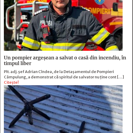
Un pompier argeșean a salvat o casă din incendiu, în
timpul liber
Plt. adj. șef Adrian Cîndea, de la Detașamentul de Pompieri
Câmpulung, a demonstrat că spiritul de salvator nu ține cont […]
Citește!