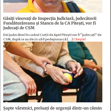
Găsiți vinovați de Inspecția Judiciară, judecătorii
Fundăturăreanu și Stancu de la CA Pitești, vor fi
judecați de CSM
Doi judecători în cadrul Curții de Apel Pitești vor fi ”judecați” de
CSM, după ce au decis să îl pedepsească […]
Citește!
Șapte vârstnici, preluați de urgență dintr-un cămin