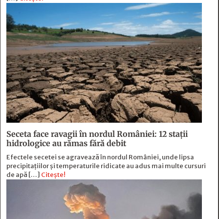
Seceta face ravagii în nordul României: 12 stații
hidrologice au rămas fără debit
Efectele secetei se agravează în nordul României, unde lipsa
precipitațiilor și temperaturile ridicate au adus mai multe cursuri
de apă […]
Citește!