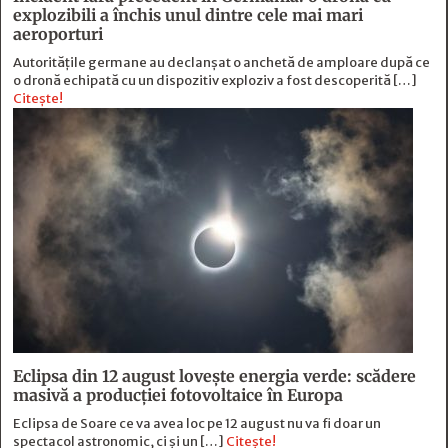
explozibili a închis unul dintre cele mai mari
aeroporturi
Autoritățile germane au declanșat o anchetă de amploare după ce
o dronă echipată cu un dispozitiv exploziv a fost descoperită […]
Citește!
Eclipsa din 12 august lovește energia verde: scădere
masivă a producției fotovoltaice în Europa
Eclipsa de Soare ce va avea loc pe 12 august nu va fi doar un
spectacol astronomic, ci și un […]
Citește!