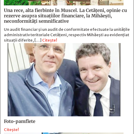
Una rece, alta fierbinte în Muscel. La Cetăţeni, opinie cu
rezerve asupra situaţiilor financiare, la Mihăeşti,
neconformităţi semnificative
Un audit financiar și un audit de conformitate efectuate la unitățile
administrativ teritoriale Cetățeni, respectiv Mihăești au evidențiat
situații diferite, […]
Citește!
Foto-pamflete
Citește!