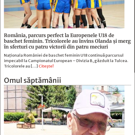
România, parcurs perfect la Europenele U18 de
baschet feminin. Tricolorele au învins Olanda și merg
în sferturi cu patru victorii din patru meciuri
Naționala României de baschet feminin U18 continuă parcursul
impecabil la Campionatul European – Divizia B, găzduit la Tulcea.
Tricolorele au […]
Citește!
Omul săptămânii