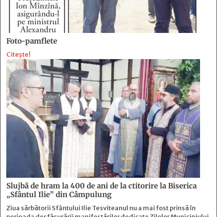
Foto-pamflete
Citește!
Slujbă de hram la 400 de ani de la ctitorire la Biserica
„Sfântul Ilie” din Câmpulung
Ziua sărbătorii Sfântului Ilie Tesviteanul nu a mai fost prinsă în
perioada desfășurării manifestărilor dedicate Zilelor Municipiului