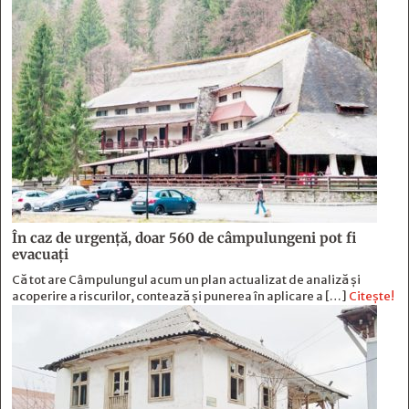
În caz de urgență, doar 560 de câmpulungeni pot fi
evacuați
Că tot are Câmpulungul acum un plan actualizat de analiză și
acoperire a riscurilor, contează și punerea în aplicare a […]
Citește!