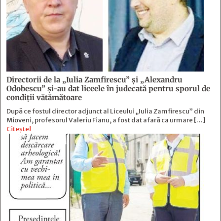
Directorii de la „Iulia Zamfirescu” și „Alexandru
Odobescu” și-au dat liceele în judecată pentru sporul de
condiții vătămătoare
După ce fostul director adjunct al Liceului „Iulia Zamfirescu” din
Mioveni, profesorul Valeriu Fianu, a fost dat afară ca urmare […]
Citește!