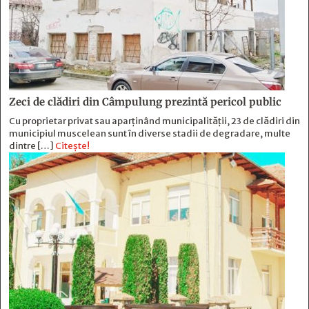
Zeci de clădiri din Câmpulung prezintă pericol public
Cu proprietar privat sau aparținând municipalității, 23 de clădiri din
municipiul muscelean sunt în diverse stadii de degradare, multe
dintre […]
Citește!