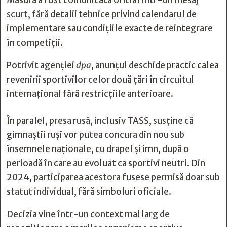
Măsura a fost comunicată oficial într-un mesaj
scurt, fără detalii tehnice privind calendarul de
implementare sau condițiile exacte de reintegrare
în competiții.
Potrivit agenției
dpa
, anunțul deschide practic calea
revenirii sportivilor celor două țări în circuitul
internațional fără restricțiile anterioare.
În paralel, presa rusă, inclusiv TASS, susține că
gimnaștii ruși vor putea concura din nou sub
însemnele naționale, cu drapel și imn, după o
perioadă în care au evoluat ca sportivi neutri. Din
2024, participarea acestora fusese permisă doar sub
statut individual, fără simboluri oficiale.
Decizia vine într-un context mai larg de