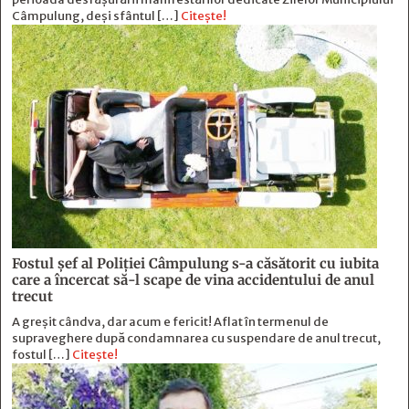
Câmpulung, deși sfântul […]
Citește!
Fostul şef al Poliţiei Câmpulung s-a căsătorit cu iubita
care a încercat să-l scape de vina accidentului de anul
trecut
A greșit cândva, dar acum e fericit! Aflat în termenul de
supraveghere după condamnarea cu suspendare de anul trecut,
fostul […]
Citește!