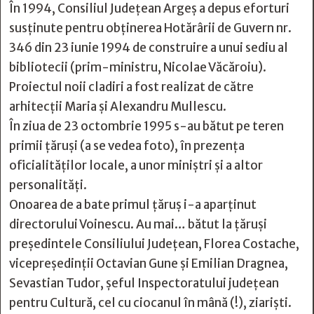
În 1994, Consiliul Județean Argeș a depus eforturi
susținute pentru obținerea Hotărârii de Guvern nr.
346 din 23 iunie 1994 de construire a unui sediu al
bibliotecii (prim-ministru, Nicolae Văcăroiu).
Proiectul noii cladiri a fost realizat de către
arhitecții Maria și Alexandru Mullescu.
În ziua de 23 octombrie 1995 s-au bătut pe teren
primii țăruși (a se vedea foto), în prezența
oficialităților locale, a unor miniștri și a altor
personalități.
Onoarea de a bate primul țăruș i-a aparținut
directorului Voinescu. Au mai… bătut la țăruși
președintele Consiliului Județean, Florea Costache,
vicepreședinții Octavian Gune și Emilian Dragnea,
Sevastian Tudor, șeful Inspectoratului județean
pentru Cultură, cel cu ciocanul în mână (!), ziariști.