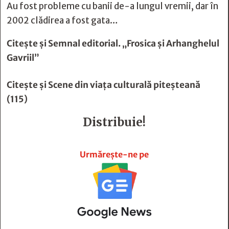
Au fost probleme cu banii de-a lungul vremii, dar în
2002 clădirea a fost gata…
Citește și
Semnal editorial. „Frosica şi Arhanghelul
Gavriil”
Citește și
Scene din viaţa culturală piteşteană
(115)
Distribuie!







Urmărește-ne pe