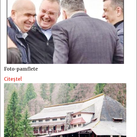
Foto-pamflete
Citește!