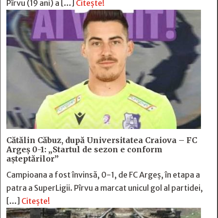
Pîrvu (19 ani) a […]
Citește!
Cătălin Căbuz, după Universitatea Craiova – FC
Argeș 0-1: „Startul de sezon e conform
așteptărilor”
Campioana a fost învinsă, 0-1, de FC Argeș, în etapa a
patra a SuperLigii. Pîrvu a marcat unicul gol al partidei,
[…]
Citește!