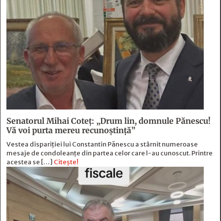
Senatorul Mihai Coteț: „Drum lin, domnule Pănescu!
Vă voi purta mereu recunoștință”
Vestea dispariției lui Constantin Pănescu a stârnit numeroase
mesaje de condoleanțe din partea celor care l-au cunoscut. Printre
acestea se […]
Citește!