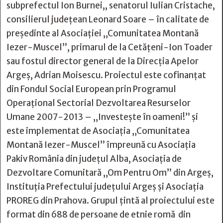
subprefectul Ion Burnei,, senatorul Iulian Cristache,
consilierul judeţean Leonard Soare – în calitate de
preşedinte al Asociaţiei „Comunitatea Montană
Iezer-Muscel”, primarul de la Cetăţeni-Ion Toader
sau fostul director general de la Direcţia Apelor
Argeş, Adrian Moisescu. Proiectul este cofinanţat
din Fondul Social European prin Programul
Operaţional Sectorial Dezvoltarea Resurselor
Umane 2007-2013 – „Investeşte în oameni!” şi
este implementat de Asociaţia „Comunitatea
Montană Iezer-Muscel” împreună cu Asociaţia
Pakiv România din judeţul Alba, Asociaţia de
Dezvoltare Comunitară „Om Pentru Om” din Argeş,
Instituţia Prefectului judeţului Argeş şi Asociaţia
PROREG din Prahova. Grupul ţintă al proiectului este
format din 688 de persoane de etnie romă din