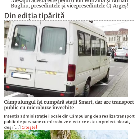
Mesajul acesta este pentru Ion Mînzînă şi Adrian
Bughiu, preşedintele şi vicepreşedintele CJ Argeş!
Din ediția tipărită
Câmpulungul îşi cumpără staţii Smart, dar are transport
public cu microbuze învechite
Intenția administrației locale din Câmpulung de a realiza transport
public de persoane cu microbuze electrice este un proiect blocat,
deși […]
Citește!