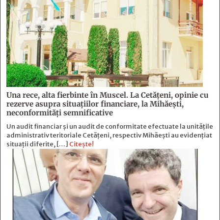
Una rece, alta fierbinte în Muscel. La Cetăţeni, opinie cu
rezerve asupra situaţiilor financiare, la Mihăeşti,
neconformităţi semnificative
Un audit financiar și un audit de conformitate efectuate la unitățile
administrativ teritoriale Cetățeni, respectiv Mihăești au evidențiat
situații diferite, […]
Citește!