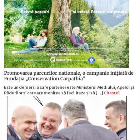
Promovarea parcurilor naționale, o campanie inițiată de
Fundația „Conservation Carpathia”
Este un demers la care partener este Ministerul Mediului, Apelor și
Pădurilor și care are menirea să faciliteze și să […]
Citește!