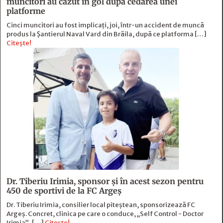
muncitori au căzut în gol după cedarea unei
platforme
Cinci muncitori au fost implicați, joi, într-un accident de muncă
produs la Șantierul Naval Vard din Brăila, după ce platforma […]
Citește!
Dr. Tiberiu Irimia, sponsor şi în acest sezon pentru
450 de sportivi de la FC Argeş
Dr. Tiberiu Irimia, consilier local piteștean, sponsorizează FC
Argeș. Concret, clinica pe care o conduce, „Self Control - Doctor
Irimia”, […]
Citește!