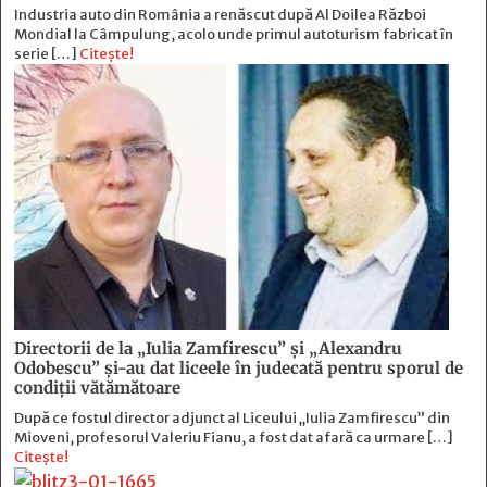
Industria auto din România a renăscut după Al Doilea Război
Mondial la Câmpulung, acolo unde primul autoturism fabricat în
serie […]
Citește!
Directorii de la „Iulia Zamfirescu” și „Alexandru
Odobescu” și-au dat liceele în judecată pentru sporul de
condiții vătămătoare
După ce fostul director adjunct al Liceului „Iulia Zamfirescu” din
Mioveni, profesorul Valeriu Fianu, a fost dat afară ca urmare […]
Citește!