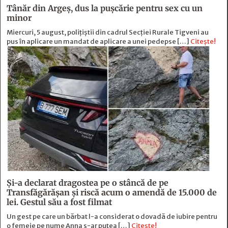
Tânăr din Argeș, dus la pușcărie pentru sex cu un
minor
Miercuri, 5 august, polițiștii din cadrul Secției Rurale Tigveni au
pus în aplicare un mandat de aplicare a unei pedepse […]
Citește!
Și-a declarat dragostea pe o stâncă de pe
Transfăgărășan și riscă acum o amendă de 15.000 de
lei. Gestul său a fost filmat
Un gest pe care un bărbat l-a considerat o dovadă de iubire pentru
o femeie pe nume Anna s-ar putea […]
Citește!