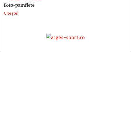
Foto-pamflete
Citește!
Contact
:
e-mail:
jurnaldearges@gmail.com
Tel: 0248.221.774; 0770.582.356
Contabilitate: 0248.223.271
Whatsapp: 0770.582.356
Redactor șef: Alina Crângeanu;
Redactor șef adj.: Gabriel Lixandru;
Secretar general de redacție: Mari Tudor;
Manager: Cristian Vasile;
Manager adjunct: Gabriel Grigore;