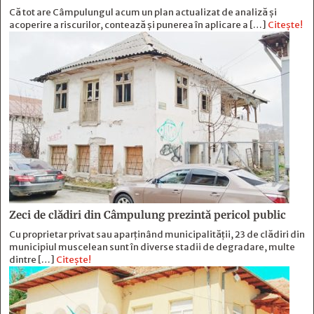
Că tot are Câmpulungul acum un plan actualizat de analiză și
acoperire a riscurilor, contează și punerea în aplicare a […]
Citește!
Zeci de clădiri din Câmpulung prezintă pericol public
Cu proprietar privat sau aparținând municipalității, 23 de clădiri din
municipiul muscelean sunt în diverse stadii de degradare, multe
dintre […]
Citește!