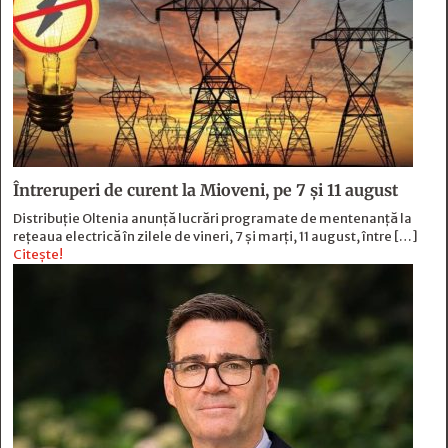
Întreruperi de curent la Mioveni, pe 7 și 11 august
Distribuție Oltenia anunță lucrări programate de mentenanță la
rețeaua electrică în zilele de vineri, 7 și marți, 11 august, între […]
Citește!