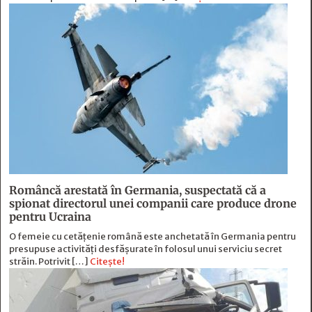
Româncă arestată în Germania, suspectată că a
spionat directorul unei companii care produce drone
pentru Ucraina
O femeie cu cetățenie română este anchetată în Germania pentru
presupuse activități desfășurate în folosul unui serviciu secret
străin. Potrivit […]
Citește!