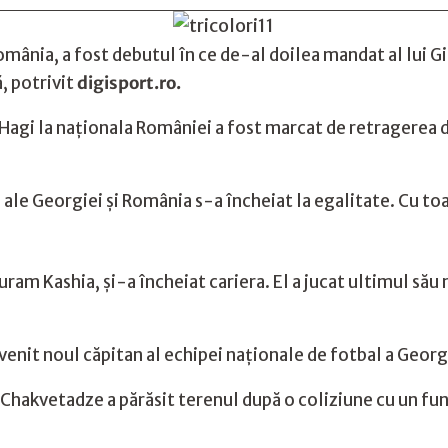
România, a fost debutul în ce de-al doilea mandat al lui G
ă, potrivit
digisport.ro.
 Hagi la naționala României a fost marcat de retragerea di
 ale Georgiei și România s-a încheiat la egalitate. Cu t
ram Kashia, și-a încheiat cariera. El a jucat ultimul său
venit noul căpitan al echipei naționale de fotbal a Georg
i Chakvetadze a părăsit terenul după o coliziune cu un fu