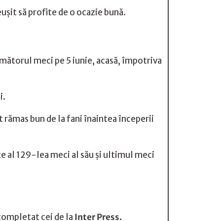
eușit să profite de o ocazie bună.
rmătorul meci pe 5 iunie, acasă, împotriva
i.
 rămas bun de la fani înaintea începerii
 al 129-lea meci al său și ultimul meci
 completat cei de la
Inter Press.