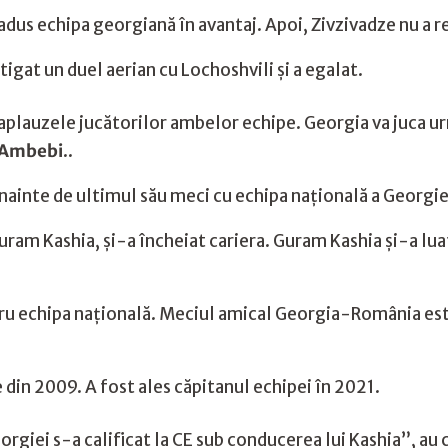
 adus echipa georgiană în avantaj. Apoi, Zivzivadze nu a r
igat un duel aerian cu Lochoshvili și a egalat.
n aplauzele jucătorilor ambelor echipe. Georgia va juca u
Ambebi
..
înainte de ultimul său meci cu echipa națională a Georgie
uram Kashia, și-a încheiat cariera. Guram Kashia și-a luat
ru echipa națională. Meciul amical Georgia-România este
 din 2009. A fost ales căpitanul echipei în 2021.
orgiei s-a calificat la CE sub conducerea lui Kashia”, au