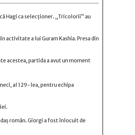
ică Hagi ca selecționer. „Tricolorii” au
n activitate a lui Guram Kashia. Presa din
oate acestea, partida a avut un moment
 meci, al 129-lea, pentru echipa
iei.
ndaș român. Giorgi a fost înlocuit de