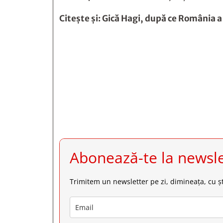
Citește și:
Gică Hagi, după ce România a 







Abonează-te la newsle
Trimitem un newsletter pe zi, dimineața, cu șt