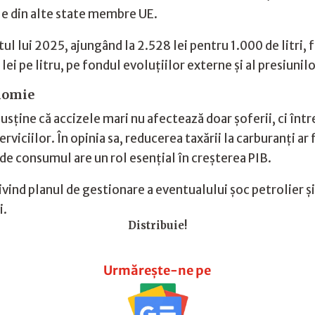
ele din alte state membre UE.
tul lui 2025, ajungând la 2.528 lei pentru 1.000 de litri, 
ei pe litru, pe fondul evoluțiilor externe și al presiunilo
onomie
usține că accizele mari nu afectează doar șoferii, ci î
erviciilor. În opinia sa, reducerea taxării la carburanți a
de consumul are un rol esențial în creșterea PIB.
ivind planul de gestionare a eventualului șoc petrolier ș
i.
Distribuie!
Urmărește-ne pe