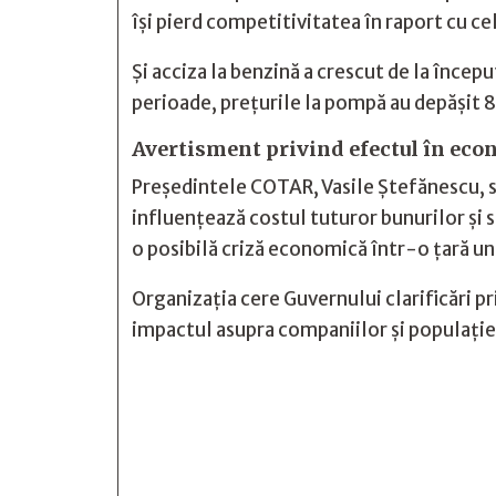
își pierd competitivitatea în raport cu c
Și acciza la benzină a crescut de la începu
perioade, prețurile la pompă au depășit 8 l
Avertisment privind efectul în ec
Președintele COTAR, Vasile Ștefănescu, s
influențează costul tuturor bunurilor și s
o posibilă criză economică într-o țară un
Organizația cere Guvernului clarificări pr
impactul asupra companiilor și populație






