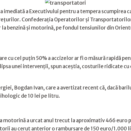
ția imediată a Executivului pentru a tempera scumpirea c
prețurilor. Confederația Operatorilor și Transportatori
 la benzină și motorină, pe fondul tensiunilor din Orientu
e cu cel puțin 50% a accizelor ar fi o măsură rapidă pent
ipsa unei intervenții, spun aceștia, costurile ridicate cu
rgiei, Bogdan Ivan, care a avertizat recent că, dacă baril
hologic de 10 lei pe litru.
a motorină a urcat anul trecut la aproximativ 466 euro p
orii au cerut anterior o rambursare de 150 euro/1.000 l