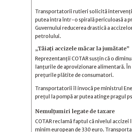
Transportatorii rutieri solicită interven
putea intra într-o spirală periculoasă a 
Guvernului reducerea drastică a accizelor
petrolului.
„Tăiați accizele măcar la jumătate”
Reprezentanții COTAR susțin că o diminuar
lanțurile de aprovizionare alimentară. În l
prețurile plătite de consumatori.
Transportatorii îl invocă pe ministrul Ene
prețul la pompă ar putea atinge pragul psi
Nemulțumiri legate de taxare
COTAR reclamă faptul că nivelul accizei l
minim european de 330 euro. Transportat