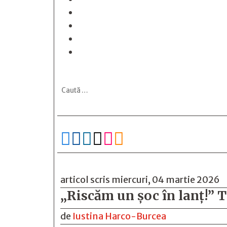






articol scris miercuri, 04 martie 2026
„Riscăm un șoc în lanț!” T
de
Iustina Harco-Burcea