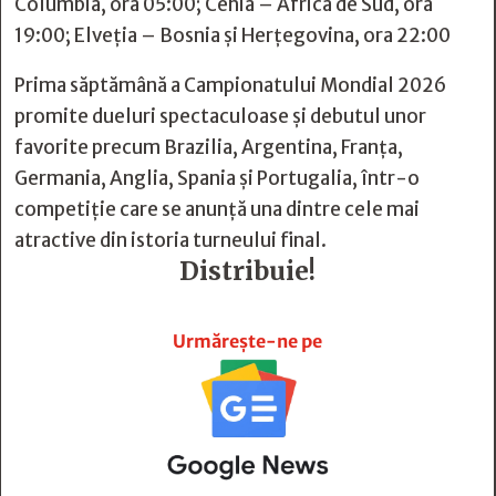
Columbia, ora 05:00; Cehia – Africa de Sud, ora
19:00; Elveția – Bosnia și Herțegovina, ora 22:00
Prima săptămână a Campionatului Mondial 2026
promite dueluri spectaculoase și debutul unor
favorite precum Brazilia, Argentina, Franța,
Germania, Anglia, Spania și Portugalia, într-o
competiție care se anunță una dintre cele mai
atractive din istoria turneului final.
Distribuie!







Urmărește-ne pe