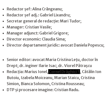
Redactor șef: Alina Crângeanu;
Redactor șef adj.: Gabriel Lixandru;
Secretar general de redacție: Mari Tudor;
Manager: Cristian Vasile;
Manager adjunct: Gabriel Grigore;
Director economic: Claudia Sima;
Director departament juridic: avocat Daniela Popescu;
Senior editor: avocat Maria Cristina Leţu, doctor în
Drept; dr. inginer Ilarie Isac; dr. Viorel Pătrașcu
Redacţia: Marius Ionel,
Cornel Drăghici †
, Cătălin Ion
Butoiu, Izabela Moiceanu, Marian Staicu, Cristina
Simion, Bianca Solomon, Cristina Rousseau;
DTP și procesare imagine: Cristian Radu.
Contact
|
Confidențialitate
|
Cookies