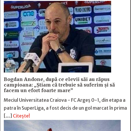
Bogdan Andone, după ce elevii săi au răpus
campioana: „Ştiam că trebuie să suferim şi să
facem un efort foarte mare”
Meciul Universitatea Craiova - FC Argeș 0-1, din etapa a
patra în SuperLiga, a fost decis de un gol marcat în prima
[…]
Citește!