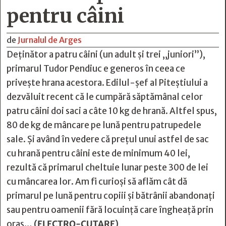
pentru câini
de
Jurnalul de Arges
Deținător a patru câini (un adult și trei „juniori”),
primarul Tudor Pendiuc e generos în ceea ce
privește hrana acestora. Edilul-șef al Piteștiului a
dezvăluit recent că le cumpără săptămânal celor
patru câini doi saci a câte 10 kg de hrană. Altfel spus,
80 de kg de mâncare pe lună pentru patrupedele
sale. Și având în vedere că prețul unui astfel de sac
cu hrană pentru câini este de minimum 40 lei,
rezultă că primarul cheltuie lunar peste 300 de lei
cu mâncarea lor. Am fi curioși să aflăm cât dă
primarul pe lună pentru copiii și bătrânii abandonați
sau pentru oamenii fără locuință care îngheață prin
oraș…
(ELECTRO-CUTARE)