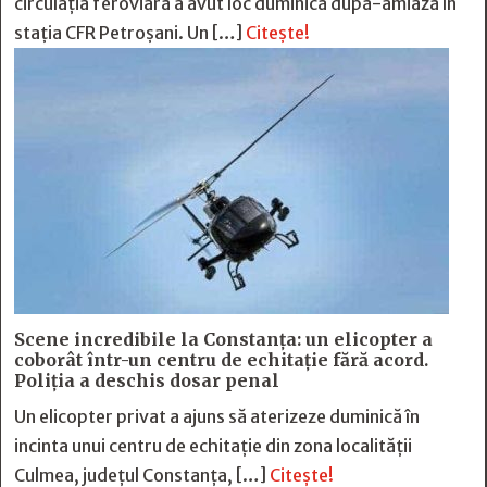
circulația feroviară a avut loc duminică după-amiază în
stația CFR Petroșani. Un […]
Citește!
Scene incredibile la Constanța: un elicopter a
coborât într-un centru de echitație fără acord.
Poliția a deschis dosar penal
Un elicopter privat a ajuns să aterizeze duminică în
incinta unui centru de echitație din zona localității
Culmea, județul Constanța, […]
Citește!