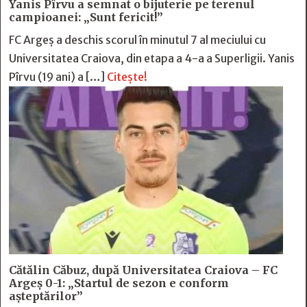
Yanis Pîrvu a semnat o bijuterie pe terenul
campioanei: „Sunt fericit!”
FC Argeș a deschis scorul în minutul 7 al meciului cu
Universitatea Craiova, din etapa a 4-a a Superligii. Yanis
Pîrvu (19 ani) a […]
Citește!
Cătălin Căbuz, după Universitatea Craiova – FC
Argeș 0-1: „Startul de sezon e conform
așteptărilor”