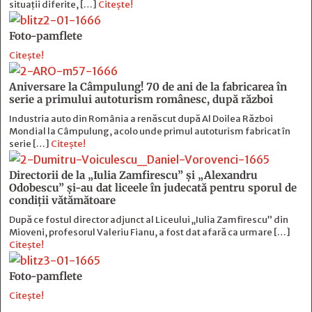
situații diferite, […]
Citește!
Foto-pamflete
Citește!
Aniversare la Câmpulung! 70 de ani de la fabricarea în
serie a primului autoturism românesc, după război
Industria auto din România a renăscut după Al Doilea Război
Mondial la Câmpulung, acolo unde primul autoturism fabricat în
serie […]
Citește!
Directorii de la „Iulia Zamfirescu” și „Alexandru
Odobescu” și-au dat liceele în judecată pentru sporul de
condiții vătămătoare
După ce fostul director adjunct al Liceului „Iulia Zamfirescu” din
Mioveni, profesorul Valeriu Fianu, a fost dat afară ca urmare […]
Citește!
Foto-pamflete
Citește!