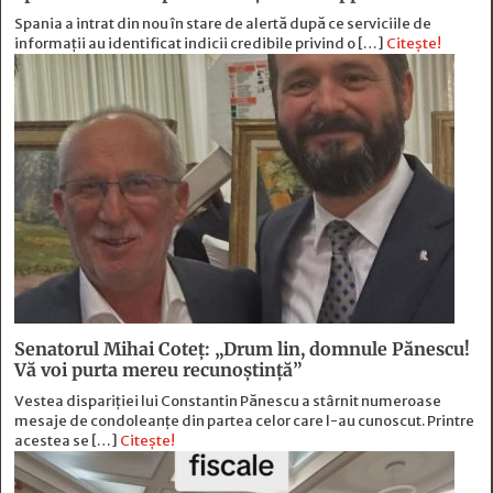
Spania a intrat din nou în stare de alertă după ce serviciile de
informații au identificat indicii credibile privind o […]
Citește!
Senatorul Mihai Coteț: „Drum lin, domnule Pănescu!
Vă voi purta mereu recunoștință”
Vestea dispariției lui Constantin Pănescu a stârnit numeroase
mesaje de condoleanțe din partea celor care l-au cunoscut. Printre
acestea se […]
Citește!