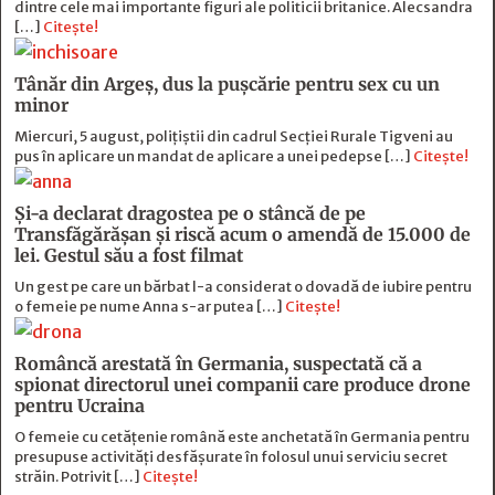
dintre cele mai importante figuri ale politicii britanice. Alecsandra
[…]
Citește!
Tânăr din Argeș, dus la pușcărie pentru sex cu un
minor
Miercuri, 5 august, polițiștii din cadrul Secției Rurale Tigveni au
pus în aplicare un mandat de aplicare a unei pedepse […]
Citește!
Și-a declarat dragostea pe o stâncă de pe
Transfăgărășan și riscă acum o amendă de 15.000 de
lei. Gestul său a fost filmat
Un gest pe care un bărbat l-a considerat o dovadă de iubire pentru
o femeie pe nume Anna s-ar putea […]
Citește!
Româncă arestată în Germania, suspectată că a
spionat directorul unei companii care produce drone
pentru Ucraina
O femeie cu cetățenie română este anchetată în Germania pentru
presupuse activități desfășurate în folosul unui serviciu secret
străin. Potrivit […]
Citește!