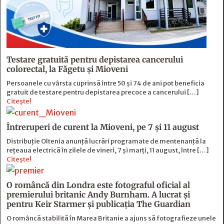
Testare gratuită pentru depistarea cancerului
colorectal, la Făgetu și Mioveni
Persoanele cu vârsta cuprinsă între 50 și 74 de ani pot beneficia
gratuit de testare pentru depistarea precoce a cancerului […]
Citește!
Întreruperi de curent la Mioveni, pe 7 și 11 august
Distribuție Oltenia anunță lucrări programate de mentenanță la
rețeaua electrică în zilele de vineri, 7 și marți, 11 august, între […]
Citește!
O româncă din Londra este fotograful oficial al
premierului britanic Andy Burnham. A lucrat și
pentru Keir Starmer și publicația The Guardian
O româncă stabilită în Marea Britanie a ajuns să fotografieze unele