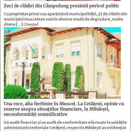
Zeci de clădiri din Câmpulung prezintă pericol public
Cu proprietar privat sau aparținând municipalității, 23 de clădiri din
municipiul muscelean sunt în diverse stadii de degradare, multe
dintre […]
Citește!
Una rece, alta fierbinte în Muscel. La Cetăţeni, opinie cu
rezerve asupra situaţiilor financiare, la Mihăeşti,
neconformităţi semnificative
Un audit financiar și un audit de conformitate efectuate la unitățile
administrativ teritoriale Cetățeni, respectiv Mihăești au evidențiat