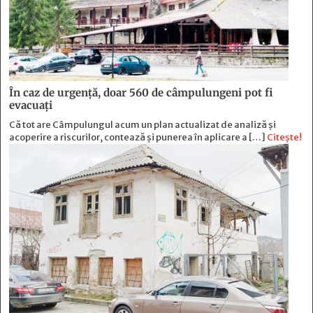
În caz de urgență, doar 560 de câmpulungeni pot fi
evacuați
Că tot are Câmpulungul acum un plan actualizat de analiză și
acoperire a riscurilor, contează și punerea în aplicare a […]
Citește!