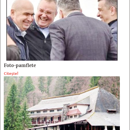
Foto-pamflete
Citește!