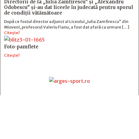
Directorii de la „Iulia Zamfirescu” și „Alexandru
Odobescu” și-au dat liceele în judecată pentru sporul
de condiții vătămătoare
După ce fostul director adjunct al Liceului „Iulia Zamfirescu” din
Mioveni, profesorul Valeriu Fianu, a fost dat afară ca urmare […]
Citește!
Foto-pamflete
Citește!
Contact
:
e-mail:
jurnaldearges@gmail.com
Tel: 0248.221.774; 0770.582.356
Contabilitate: 0248.223.271
Whatsapp: 0770.582.356