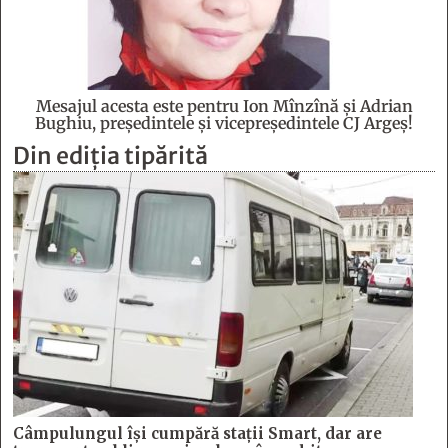
Mesajul acesta este pentru Ion Mînzînă şi Adrian
Bughiu, preşedintele şi vicepreşedintele CJ Argeş!
Din ediția tipărită
Câmpulungul îşi cumpără staţii Smart, dar are