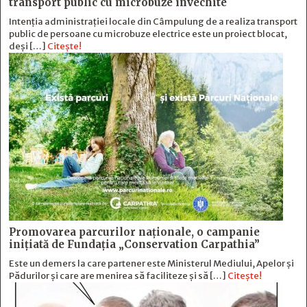
transport public cu microbuze învechite
Intenția administrației locale din Câmpulung de a realiza transport
public de persoane cu microbuze electrice este un proiect blocat,
deși […]
Citește!
Promovarea parcurilor naționale, o campanie
inițiată de Fundația „Conservation Carpathia”
Este un demers la care partener este Ministerul Mediului, Apelor și
Pădurilor și care are menirea să faciliteze și să […]
Citește!