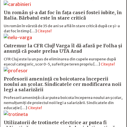
Un român și-a dat foc în fața casei fostei iubite, în
Italia. Bărbatul este în stare critică
Un român în vârstă de 35 de ani se află în stare critică după ce și-a
dat foc în timp […]
Citește!
Cutremur la CFR Cluj! Varga îl dă afară pe Folha și
anunță că poate prelua UTA Arad
CFR Cluj este la un pas de eliminarea din cupele europene după
eșecul categoric, scor 0-5, suferit pe teren propriu […]
Citește!
Profesorii amenință cu boicotarea începerii
noului an școlar. Sindicatele cer modificarea noii
legi a salarizării
Profesorii amenință că ar putea boicota începerea noului an școlar,
nemulțumiți de proiectul noii legi a salarizării. Sindicatele din
educație […]
Citește!
Utilizatorii de trotinete electrice ar putea fi