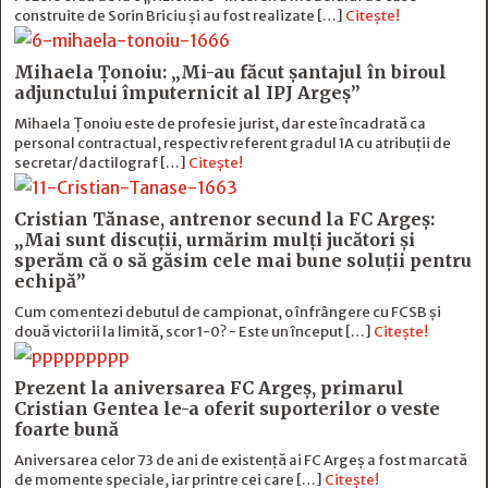
construite de Sorin Briciu şi au fost realizate […]
Citește!
Mihaela Ţonoiu: „Mi-au făcut şantajul în biroul
adjunctului împuternicit al IPJ Argeş”
Mihaela Ţonoiu este de profesie jurist, dar este încadrată ca
personal contractual, respectiv referent gradul 1A cu atribuții de
secretar/dactilograf […]
Citește!
Cristian Tănase, antrenor secund la FC Argeş:
„Mai sunt discuţii, urmărim mulţi jucători şi
sperăm că o să găsim cele mai bune soluţii pentru
echipă”
Cum comentezi debutul de campionat, o înfrângere cu FCSB și
două victorii la limită, scor 1-0? - Este un început […]
Citește!
Prezent la aniversarea FC Argeș, primarul
Cristian Gentea le-a oferit suporterilor o veste
foarte bună
Aniversarea celor 73 de ani de existență ai FC Argeș a fost marcată
de momente speciale, iar printre cei care […]
Citește!