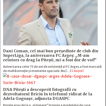
Dani Coman, cel mai bun preşedinte de club din
SuperLiga, la aniversarea FC Argeş: „M-am
reîntors cu drag la Piteşti, mi-a fost dor de voi!”
Aniversarea celor 73 de ani de existență ai FC Argeș a fost marcată
de multă emoție şi momente speciale. Nu […]
Citește!
DNA Piteşti a descoperit fotografii cu
dezvoltatorul Briciu în telefonul ridicat de la
Adela Gogoaşe, adjuncta DGASPC
Pozele erau de la o „vizionare” în teren a modelului de case