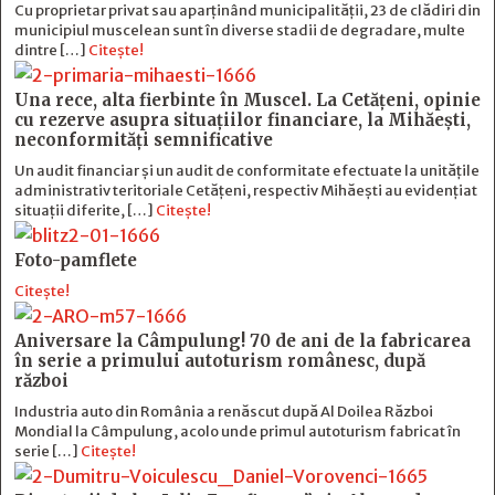
Cu proprietar privat sau aparținând municipalității, 23 de clădiri din
municipiul muscelean sunt în diverse stadii de degradare, multe
dintre […]
Citește!
Una rece, alta fierbinte în Muscel. La Cetăţeni, opinie
cu rezerve asupra situaţiilor financiare, la Mihăeşti,
neconformităţi semnificative
Un audit financiar și un audit de conformitate efectuate la unitățile
administrativ teritoriale Cetățeni, respectiv Mihăești au evidențiat
situații diferite, […]
Citește!
Foto-pamflete
Citește!
Aniversare la Câmpulung! 70 de ani de la fabricarea
în serie a primului autoturism românesc, după
război
Industria auto din România a renăscut după Al Doilea Război
Mondial la Câmpulung, acolo unde primul autoturism fabricat în
serie […]
Citește!