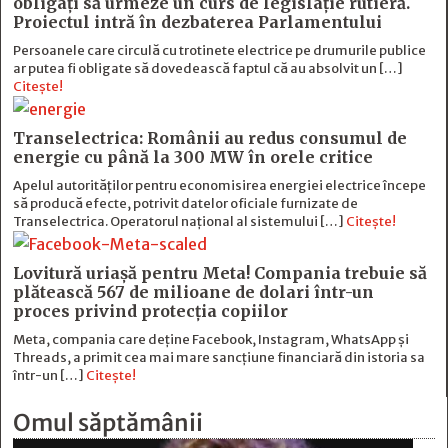
obligați să urmeze un curs de legislație rutieră.
Proiectul intră în dezbaterea Parlamentului
Persoanele care circulă cu trotinete electrice pe drumurile publice
ar putea fi obligate să dovedească faptul că au absolvit un […]
Citește!
Transelectrica: Românii au redus consumul de
energie cu până la 300 MW în orele critice
Apelul autorităților pentru economisirea energiei electrice începe
să producă efecte, potrivit datelor oficiale furnizate de
Transelectrica. Operatorul național al sistemului […]
Citește!
Lovitură uriașă pentru Meta! Compania trebuie să
plătească 567 de milioane de dolari într-un
proces privind protecția copiilor
Meta, compania care deține Facebook, Instagram, WhatsApp și
Threads, a primit cea mai mare sancțiune financiară din istoria sa
într-un […]
Citește!
Omul săptămânii