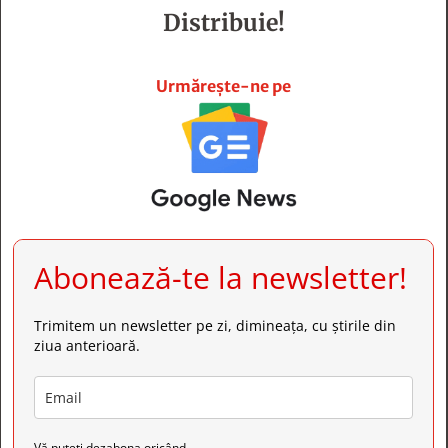
Distribuie!







Urmărește-ne pe
Abonează-te la newsletter!
Trimitem un newsletter pe zi, dimineața, cu știrile din
ziua anterioară.
Vă puteți dezabona oricând.