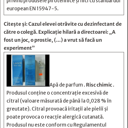
privind produsele pirotehnice și nici cu standardul
european EN 15947-5.
Citește și:
Cazul elevei otrăvite cu dezinfectant de
către o colegă. Explicaţie hilară a directoarei: „A
fost un joc, o prostie, (…) a vrut să facă un
experiment”
Apă de parfum .
Risc chimic
.
Produsul conține o concentrație excesivă de
citral (valoare măsurată de până la 0,028 % în
greutate). Citral provoacă iritații ale pielii și
poate provoca o reacție alergică cutanată.
Produsul nu este conform cu Regulamentul