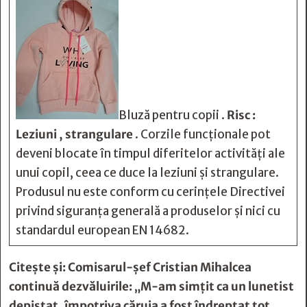
Bluză pentru copii .
Risc :
Leziuni , strangulare
. Corzile funcționale pot
deveni blocate în timpul diferitelor activități ale
unui copil, ceea ce duce la leziuni și strangulare.
Produsul nu este conform cu cerințele Directivei
privind siguranța generală a produselor și nici cu
standardul european EN 14682.
Citește și:
Comisarul-şef Cristian Mihalcea
continuă dezvăluirile: „M-am simţit ca un lunetist
depistat, împotriva căruia a fost îndreptat tot