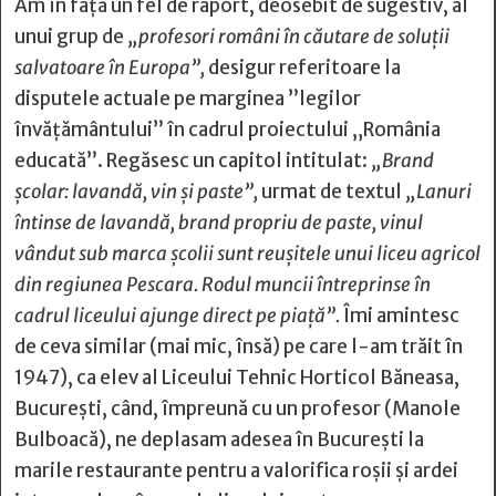
Am în față un fel de raport, deosebit de sugestiv, al
unui grup de
„profesori români în căutare de soluții
salvatoare în Europa”,
desigur referitoare la
disputele actuale pe marginea ”legilor
învățământului” în cadrul proiectului „România
educată”. Regăsesc un capitol intitulat:
„Brand
școlar: lavandă, vin și paste”,
urmat de textul
„Lanuri
întinse de lavandă, brand propriu de paste, vinul
vândut sub marca școlii sunt reușitele unui liceu agricol
din regiunea Pescara. Rodul muncii întreprinse în
cadrul liceului ajunge direct pe piață”.
Îmi amintesc
de ceva similar (mai mic, însă) pe care l-am trăit în
1947), ca elev al Liceului Tehnic Horticol Băneasa,
București, când, împreună cu un profesor (Manole
Bulboacă), ne deplasam adesea în București la
marile restaurante pentru a valorifica roșii și ardei