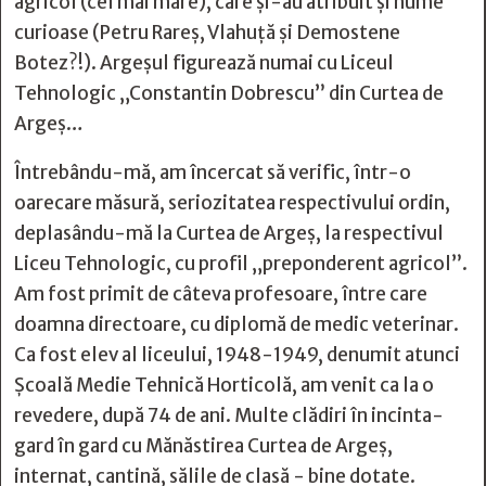
agricol (cel mai mare), care și-au atribuit și nume
curioase (Petru Rareș, Vlahuță și Demostene
Botez?!). Argeșul figurează numai cu Liceul
Tehnologic „Constantin Dobrescu” din Curtea de
Argeș…
Întrebându-mă, am încercat să verific, într-o
oarecare măsură, seriozitatea respectivului ordin,
deplasându-mă la Curtea de Argeș, la respectivul
Liceu Tehnologic, cu profil „preponderent agricol”.
Am fost primit de câteva profesoare, între care
doamna directoare, cu diplomă de medic veterinar.
Ca fost elev al liceului, 1948-1949, denumit atunci
Școală Medie Tehnică Horticolă, am venit ca la o
revedere, după 74 de ani. Multe clădiri în incinta-
gard în gard cu Mănăstirea Curtea de Argeș,
internat, cantină, sălile de clasă - bine dotate.