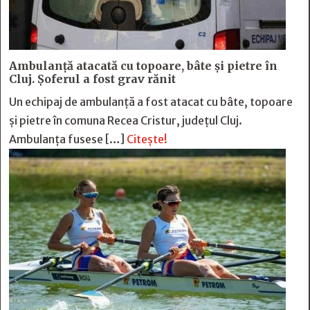
Ambulanță atacată cu topoare, bâte și pietre în
Cluj. Șoferul a fost grav rănit
Un echipaj de ambulanță a fost atacat cu bâte, topoare
și pietre în comuna Recea Cristur, județul Cluj.
Ambulanța fusese […]
Citește!