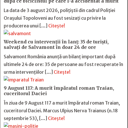
după ce biciclistul pe care l-a accidentat a murit
La data de 3 august 2026, polițiștii din cadrul Poliției
Orașului Topoloveni au fost sesizați cu privire la
producerea unui […]
Citește!
Weekend cu intervenții în lanț: 35 de turiști,
salvați de Salvamont în doar 24 de ore
Salvamont România anunță un bilanț important după
ultimele 24 de ore: 35 de persoane au fost recuperate în
urma intervențiilor […]
Citește!
9 August 117: A murit împăratul roman Traian,
cuceritorul Daciei
În ziua de 9 August 117 a murit împăratul roman Traian,
cuceritorul Daciei. Marcus Ulpius Nerva Traianus (n.18
septembrie 53), […]
Citește!