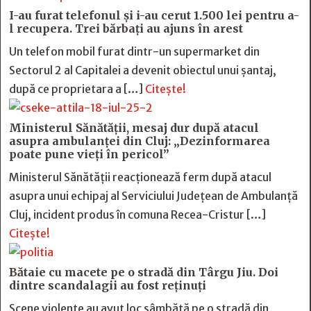
I-au furat telefonul și i-au cerut 1.500 lei pentru a-
l recupera. Trei bărbați au ajuns în arest
Un telefon mobil furat dintr-un supermarket din
Sectorul 2 al Capitalei a devenit obiectul unui șantaj,
după ce proprietara a […]
Citește!
Ministerul Sănătății, mesaj dur după atacul
asupra ambulanței din Cluj: „Dezinformarea
poate pune vieți în pericol”
Ministerul Sănătății reacționează ferm după atacul
asupra unui echipaj al Serviciului Județean de Ambulanță
Cluj, incident produs în comuna Recea-Cristur […]
Citește!
Bătaie cu macete pe o stradă din Târgu Jiu. Doi
dintre scandalagii au fost reținuți
Scene violente au avut loc sâmbătă pe o stradă din