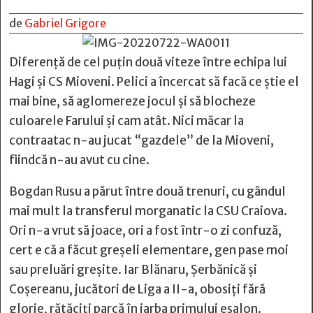
de
Gabriel Grigore
Diferență de cel puțin două viteze între echipa lui
Hagi și CS Mioveni. Pelici a încercat să facă ce știe el
mai bine, să aglomereze jocul și să blocheze
culoarele Farului și cam atât. Nici măcar la
contraatac n-au jucat “gazdele” de la Mioveni,
fiindcă n-au avut cu cine.
Bogdan Rusu a părut între două trenuri, cu gândul
mai mult la transferul morganatic la CSU Craiova.
Ori n-a vrut să joace, ori a fost într-o zi confuză,
cert e că a făcut greșeli elementare, gen pase moi
sau preluări greșite. Iar Blănaru, Șerbănică și
Coșereanu, jucători de Liga a II-a, obosiți fără
glorie, rătăciți parcă în iarba primului eșalon.