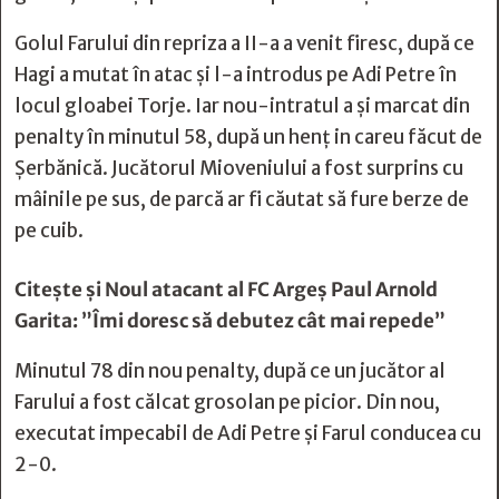
Golul Farului din repriza a II-a a venit firesc, după ce
Hagi a mutat în atac și l-a introdus pe Adi Petre în
locul gloabei Torje. Iar nou-intratul a și marcat din
penalty în minutul 58, după un henț in careu făcut de
Șerbănică. Jucătorul Mioveniului a fost surprins cu
mâinile pe sus, de parcă ar fi căutat să fure berze de
pe cuib.
Citește și
Noul atacant al FC Argeș Paul Arnold
Garita: ”Îmi doresc să debutez cât mai repede”
Minutul 78 din nou penalty, după ce un jucător al
Farului a fost călcat grosolan pe picior. Din nou,
executat impecabil de Adi Petre și Farul conducea cu
2-0.