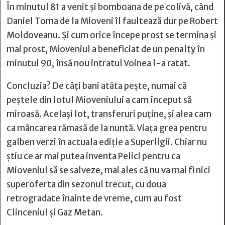
În minutul 81 a venit și bomboana de pe colivă, când
Daniel Toma de la Mioveni îl faultează dur pe Robert
Moldoveanu. Și cum orice începe prost se termina și
mai prost, Mioveniul a beneficiat de un penalty în
minutul 90, însă nou intratul Voinea l-a ratat.
Concluzia? De câți bani atâta pește, numai că
peștele din lotul Mioveniului a cam început să
miroasă. Același lot, transferuri puține, și alea cam
ca mâncarea rămasă de la nuntă. Viața grea pentru
galben verzi în actuala ediție a Superligii. Chiar nu
știu ce ar mai putea inventa Pelici pentru ca
Mioveniul să se salveze, mai ales că nu va mai fi nici
superoferta din sezonul trecut, cu doua
retrogradate înainte de vreme, cum au fost
Clinceniul și Gaz Metan.