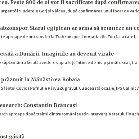
cea. Peste 800 de oi vor fi sacrificate după confirmare
e urgență în județele Gorj și Vâlcea, după confirmarea unui focar de vari
abzonspor. Starul egiptean ar urma să semneze un co
rte aproape de un transfer la Trabzonspor, formația din Turcia la care [
secată a Dunării. Imaginile au devenit virale
 săptămâni a lăsat la vedere suprafețe întinse de nisip și mâl uscat, 
 prăznuit la Mănăstirea Robaia
 Sfântul Cuvios Pafnutie Pârvu Zugravul. Cu această ocazie, ÎPS Calinic
search: Constantin Brâncuși
 aproape două treimi dintre români susțin intervenția statului în achi
ost găsită