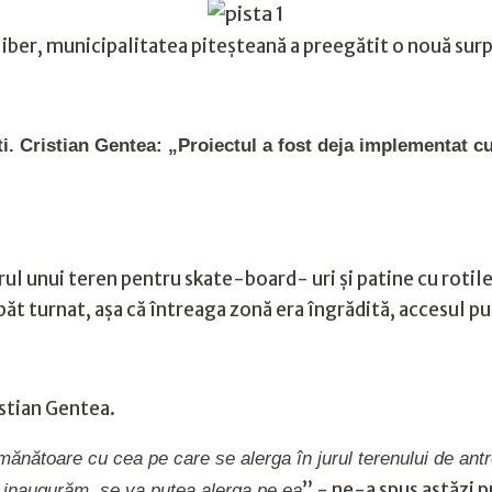
r liber, municipalitatea piteșteană a preegătit o nouă sur
ti. Cristian Gentea: „Proiectul a fost deja implementat c
rul unui teren pentru skate-board- uri și patine cu rotile
păt turnat, așa că întreaga zonă era îngrădită, accesul pub
istian Gentea.
mănătoare cu cea pe care se alerga în jurul terenului de ant
” - ne-a spus astăzi 
 o inaugurăm, se va putea alerga pe ea