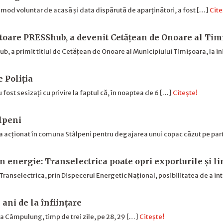
n mod voluntar de acasă și data dispărută de aparținători, a fost […]
Cite
toare PRESShub, a devenit Cetățean de Onoare al Tim
 a primit titlul de Cetățean de Onoare al Municipiului Timișoara, la ini
e Poliția
u fost sesizați cu privire la faptul că, în noaptea de 6 […]
Citește!
âlpeni
a acționat în comuna Stâlpeni pentru degajarea unui copac căzut pe pa
n energie: Transelectrica poate opri exporturile și l
Transelectrica, prin Dispecerul Energetic Național, posibilitatea de a in
ani de la înfiinţare
 la Câmpulung, timp de trei zile, pe 28, 29 […]
Citește!