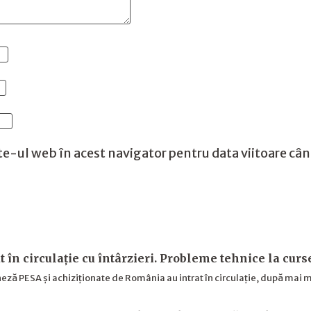
te-ul web în acest navigator pentru data viitoare câ
t în circulație cu întârzieri. Probleme tehnice la cur
ză PESA și achiziționate de România au intrat în circulație, după mai m