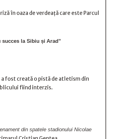
priză în oaza de verdeață care este Parcul
u succes la Sibiu și Arad”
 a fost creată o pistă de atletism din
licului fiind interzis.
renament din spatele stadionului Nicolae
primarul Cristian Gentea.