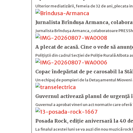
Ulterior mediatizării, femeia de 32 de ani, plecata i
Jurnalista Brîndușa Armanca, colabora
Jurnalista Brîndușa Armanca, colaboratoare PRESShub,
A plecat de acasă. Cine o vede să anunț
Polițiștii din cadrul Secției de Poliție Rurală Albota a
Copac îndepărtat de pe carosabil la St
Un echipaj de pompieri de la Detașamentul Mioveni 
Guvernul activează planul de urgență î
Guvernul a aprobat vineri un act normativ care oferă 
Posada Rock, ediţie aniversară la 40 de 
La finalul acestei luni se va auzi din nou muzică rock