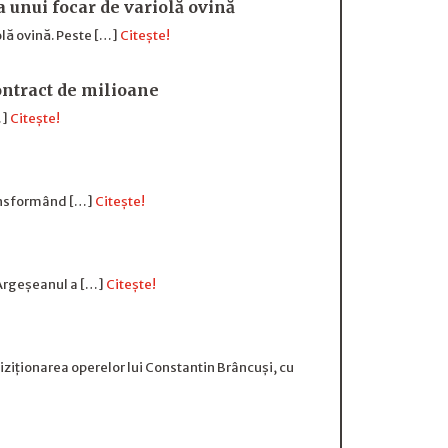
a unui focar de variolă ovină
olă ovină. Peste […]
Citește!
ntract de milioane
…]
Citește!
transformând […]
Citește!
 Argeșeanul a […]
Citește!
ziționarea operelor lui Constantin Brâncuși, cu