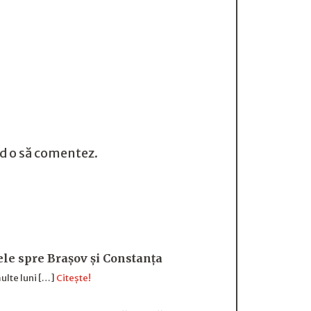
nd o să comentez.
sele spre Brașov și Constanța
ulte luni […]
Citește!