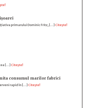
ște!
ișoarei
țiativa primarului Dominic Fritz, […]
Citește!
rtea […]
Citește!
imita consumul marilor fabrici
terveni rapid în […]
Citește!