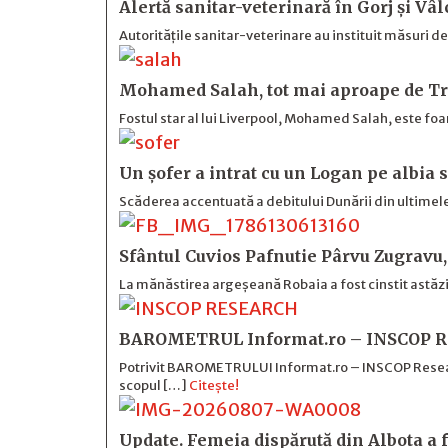
Alertă sanitar-veterinară în Gorj și Vâl
Autoritățile sanitar-veterinare au instituit măsuri d
Mohamed Salah, tot mai aproape de Tr
Fostul star al lui Liverpool, Mohamed Salah, este foa
Un șofer a intrat cu un Logan pe albia 
Scăderea accentuată a debitului Dunării din ultimele
Sfântul Cuvios Pafnutie Pârvu Zugravu,
La mănăstirea argeșeană Robaia a fost cinstit astăzi
BAROMETRUL Informat.ro – INSCOP Re
Potrivit BAROMETRULUI Informat.ro – INSCOP Research
scopul […]
Citește!
Update. Femeia dispărută din Albota a f