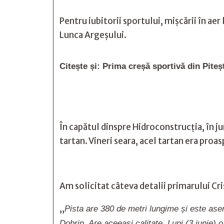
Pentru iubitorii sportului, mișcării în ae
Lunca Argeșului.
Citește și:
Prima creșă sportivă din Piteș
În capătul dinspre Hidroconstrucția, în ju
tartan. Vineri seara, acel tartan era proas
Am solicitat câteva detalii primarului Cr
„
Pista are 380 de metri lungime și este ase
Dobrin. Are aceeași calitate. Luni (3 iunie)