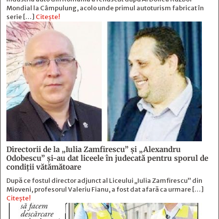
Mondial la Câmpulung, acolo unde primul autoturism fabricat în
serie […]
Citește!
Directorii de la „Iulia Zamfirescu” și „Alexandru
Odobescu” și-au dat liceele în judecată pentru sporul de
condiții vătămătoare
După ce fostul director adjunct al Liceului „Iulia Zamfirescu” din
Mioveni, profesorul Valeriu Fianu, a fost dat afară ca urmare […]
Citește!