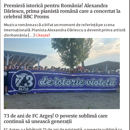
Premieră istorică pentru România! Alexandra
Dăriescu, prima pianistă română care a concertat la
celebrul BBC Proms
Muzica românească a bifat un moment de referință pe scena
internațională. Pianista Alexandra Dăriescu a devenit prima artistă
din România […]
Citește!
73 de ani de FC Argeş! O poveste sublimă care
continuă să unească generaţii
FC Argeș a sărbătorit 73 de ani de existență, o poveste sublimă cu