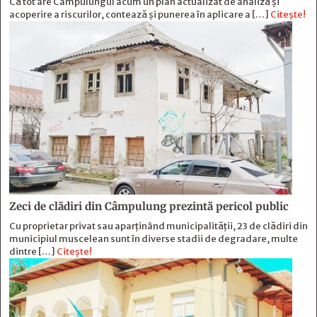
Că tot are Câmpulungul acum un plan actualizat de analiză și
acoperire a riscurilor, contează și punerea în aplicare a […]
Citește!
Zeci de clădiri din Câmpulung prezintă pericol public
Cu proprietar privat sau aparținând municipalității, 23 de clădiri din
municipiul muscelean sunt în diverse stadii de degradare, multe
dintre […]
Citește!