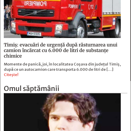
Timiș: evacuări de urgență după răsturnarea unui
camion încărcat cu 6.000 de litri de substanțe
chimice
Momente de panică, joi, în localitatea Coșava din județul Timiș,
după ce un autocamion care transporta 6.000 de litri de […]
Citește!
Omul săptămânii