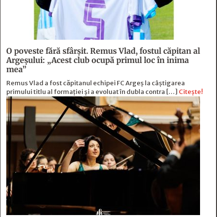
O poveste fără sfârşit. Remus Vlad, fostul căpitan al
Argeşului: „Acest club ocupă primul loc în inima
mea”
Remus Vlad a fost căpitanul echipei FC Argeș la câștigarea
primului titlu al formației și a evoluat în dubla contra […]
Citește!