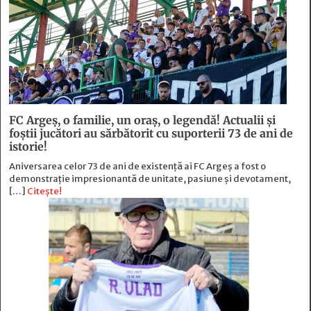
FC Argeş, o familie, un oraș, o legendă! Actualii şi
foştii jucători au sărbătorit cu suporterii 73 de ani de
istorie!
Aniversarea celor 73 de ani de existență ai FC Argeș a fost o
demonstrație impresionantă de unitate, pasiune și devotament,
[…]
Citește!