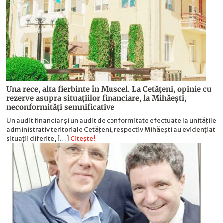
Una rece, alta fierbinte în Muscel. La Cetăţeni, opinie cu
rezerve asupra situaţiilor financiare, la Mihăeşti,
neconformităţi semnificative
Un audit financiar și un audit de conformitate efectuate la unitățile
administrativ teritoriale Cetățeni, respectiv Mihăești au evidențiat
situații diferite, […]
Citește!