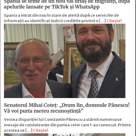
Spania se teme de un nou val uriaș de migranți, după
apelurile lansate pe TikTok și WhatsApp
Spania a intrat din nou în stare de alertă după ce serviciile de
informații au identificat indicii credibile privind o […]
Citește!
Senatorul Mihai Coteț: „Drum lin, domnule Pănescu!
Vă voi purta mereu recunoștință”
Vestea dispariției lui Constantin Pănescu a stârnit numeroase
mesaje de condoleanțe din partea celor care l-au cunoscut. Printre
acestea se […]
Citește!