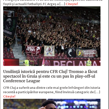
foștii și actualii fotbaliști. FC Argeș a […]
Citește!
Umilință istorică pentru CFR Cluj! Tromso a făcut
spectacol în Gruia și este cu un pas în play-off-ul
Conference League
CFR Cluj a suferit una dintre cele mai grele înfrângeri din istoria
recentă a participărilor europene, fiind învinsă categoric de […]
Citește!