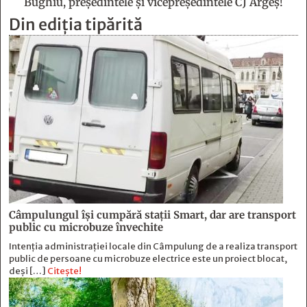
Bughiu, preşedintele şi vicepreşedintele CJ Argeş!
Din ediția tipărită
Câmpulungul îşi cumpără staţii Smart, dar are transport
public cu microbuze învechite
Intenția administrației locale din Câmpulung de a realiza transport
public de persoane cu microbuze electrice este un proiect blocat,
deși […]
Citește!