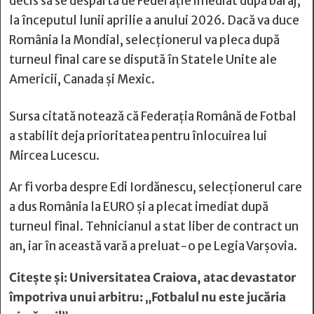
decis să se despartă de Federație imediat după baraj,
la începutul lunii aprilie a anului 2026. Dacă va duce
România la Mondial, selecționerul va pleca după
turneul final care se dispută în Statele Unite ale
Americii, Canada și Mexic.
Sursa citată notează că Federația Română de Fotbal
a stabilit deja prioritatea pentru înlocuirea lui
Mircea Lucescu.
Ar fi vorba despre Edi Iordănescu, selecționerul care
a dus România la EURO și a plecat imediat după
turneul final. Tehnicianul a stat liber de contract un
an, iar în această vară a preluat-o pe Legia Varșovia.
Citește și:
Universitatea Craiova, atac devastator
împotriva unui arbitru: „Fotbalul nu este jucăria