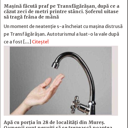
Mașină făcută praf pe Transfăgărășan, după ce a
căzut zeci de metri printre stânci. Șoferul uitase
să tragă frâna de mână
Un moment de neatenție s-a încheiat cu mașina distrusă
pe Transfăgărășan. Autoturismul a luat-o la vale după
ce a fost […]
Citește!
Apă cu porția în 28 de localități din Mureș.
Oamenii sunt nevoiți să se trezească noaptea