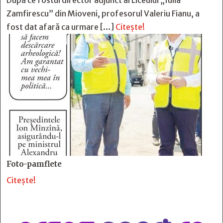
După ce fostul director adjunct al Liceului „Iulia
Zamfirescu” din Mioveni, profesorul Valeriu Fianu, a
fost dat afară ca urmare […]
Citește!
Foto-pamflete
Citește!