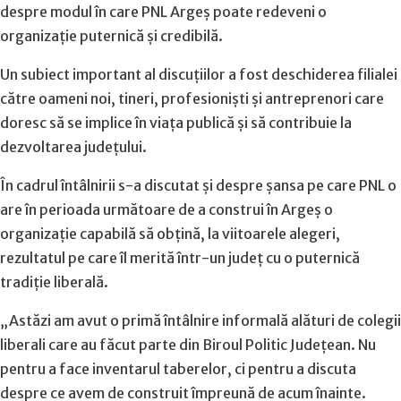
despre modul în care PNL Argeș poate redeveni o
organizație puternică și credibilă.
Un subiect important al discuțiilor a fost deschiderea filialei
către oameni noi, tineri, profesioniști și antreprenori care
doresc să se implice în viața publică și să contribuie la
dezvoltarea județului.
În cadrul întâlnirii s-a discutat și despre șansa pe care PNL o
are în perioada următoare de a construi în Argeș o
organizație capabilă să obțină, la viitoarele alegeri,
rezultatul pe care îl merită într-un județ cu o puternică
tradiție liberală.
„Astăzi am avut o primă întâlnire informală alături de colegii
liberali care au făcut parte din Biroul Politic Județean. Nu
pentru a face inventarul taberelor, ci pentru a discuta
despre ce avem de construit împreună de acum înainte.