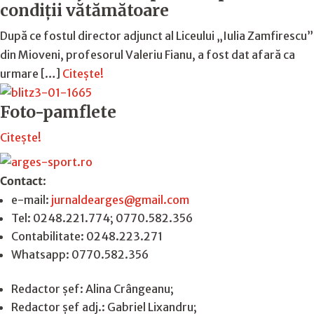
condiții vătămătoare
După ce fostul director adjunct al Liceului „Iulia Zamfirescu”
din Mioveni, profesorul Valeriu Fianu, a fost dat afară ca
urmare […]
Citește!
Foto-pamflete
Citește!
Contact
:
e-mail:
jurnaldearges@gmail.com
Tel: 0248.221.774; 0770.582.356
Contabilitate: 0248.223.271
Whatsapp: 0770.582.356
Redactor șef: Alina Crângeanu;
Redactor șef adj.: Gabriel Lixandru;