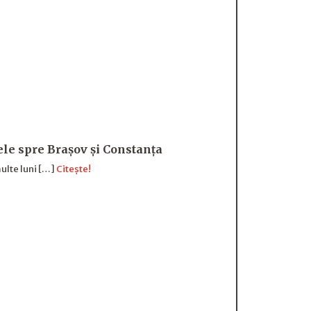
sele spre Brașov și Constanța
ulte luni […]
Citește!