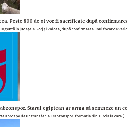
cea. Peste 800 de oi vor fi sacrificate după confirmare
e urgență în județele Gorj și Vâlcea, după confirmarea unui focar de vari
abzonspor. Starul egiptean ar urma să semneze un co
rte aproape de un transfer la Trabzonspor, formația din Turcia la care [