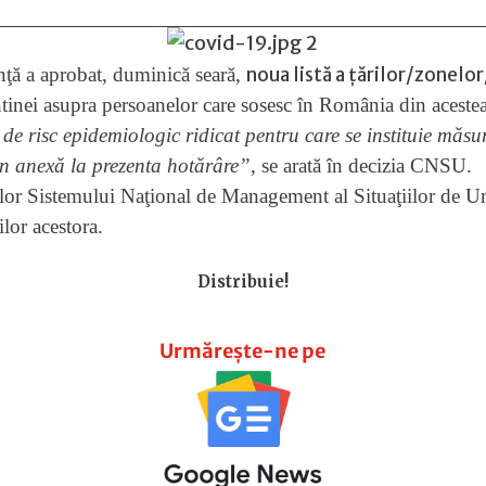
nţă a aprobat, duminică seară,
noua listă a ţărilor/zonelor
ntinei asupra persoanelor care sosesc în România din acestea
or de risc epidemiologic ridicat pentru care se instituie mă
în anexă la prezenta hotărâre”
, se arată în decizia CNSU.
r Sistemului Naţional de Management al Situaţiilor de Urg
lor acestora.
Distribuie!
Urmărește-ne pe