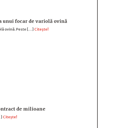
a unui focar de variolă ovină
olă ovină. Peste […]
Citește!
ntract de milioane
…]
Citește!