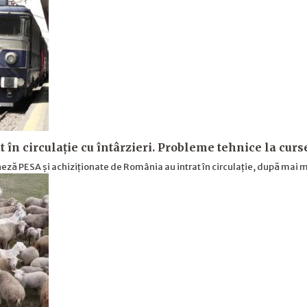
t în circulație cu întârzieri. Probleme tehnice la cur
ză PESA și achiziționate de România au intrat în circulație, după mai m