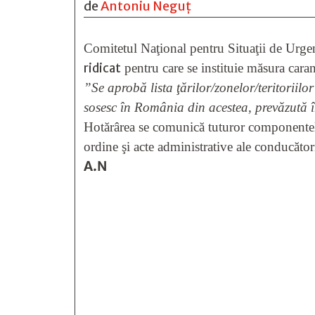
de
Antoniu Neguț
Comitetul Naţional pentru Situaţii de Urge
ridicat
pentru care se instituie măsura cara
”Se aprobă lista ţărilor/zonelor/teritoriil
sosesc în România din acestea, prevăzută 
Hotărârea se comunică tuturor componentelo
ordine şi acte administrative ale conducători
A.N






