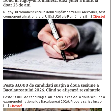
Doliu în rugby-ul românesc. Alex Șuler a murit la
doar 25 de ani
Rugby-ul românesc este în doliu după moartea lui Alex Șuler, fost
component al naționalelor U18 și U20 ale României și […]
Citește!
Peste 33.000 de candidați susțin a doua sesiune a
Bacalaureatului 2026. Când se afișează rezultatele
Peste 33.000 de candidați s-au înscris la cea de-a doua sesiune a
examenului național de Bacalaureat 2026. Probele scrise încep
[…]
Citește!