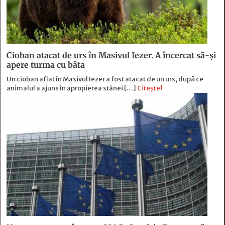
Cioban atacat de urs în Masivul Iezer. A încercat să-și
apere turma cu bâta
Un cioban aflat în Masivul Iezer a fost atacat de un urs, după ce
animalul a ajuns în apropierea stânei […]
Citește!