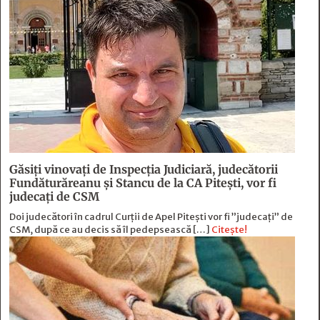
Găsiți vinovați de Inspecția Judiciară, judecătorii
Fundăturăreanu și Stancu de la CA Pitești, vor fi
judecați de CSM
Doi judecători în cadrul Curții de Apel Pitești vor fi ”judecați” de
CSM, după ce au decis să îl pedepsească […]
Citește!