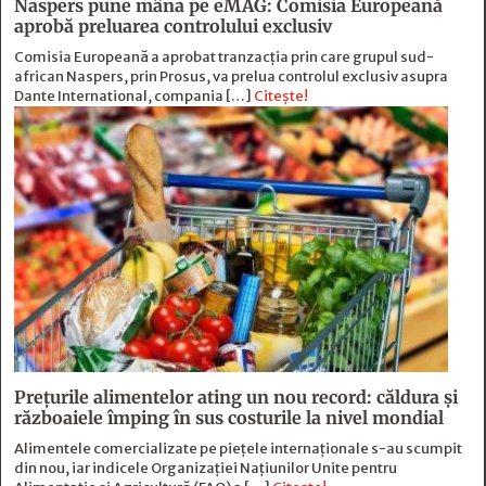
Naspers pune mâna pe eMAG: Comisia Europeană
aprobă preluarea controlului exclusiv
Comisia Europeană a aprobat tranzacția prin care grupul sud-
african Naspers, prin Prosus, va prelua controlul exclusiv asupra
Dante International, compania […]
Citește!
Prețurile alimentelor ating un nou record: căldura și
războaiele împing în sus costurile la nivel mondial
Alimentele comercializate pe piețele internaționale s-au scumpit
din nou, iar indicele Organizației Națiunilor Unite pentru