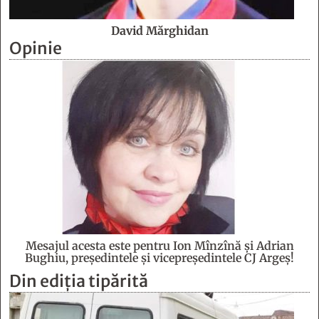
David Mărghidan
Opinie
Mesajul acesta este pentru Ion Mînzînă şi Adrian
Bughiu, preşedintele şi vicepreşedintele CJ Argeş!
Din ediția tipărită