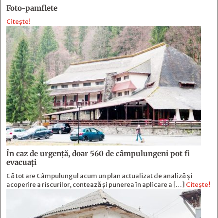
Foto-pamflete
Citește!
În caz de urgență, doar 560 de câmpulungeni pot fi
evacuați
Că tot are Câmpulungul acum un plan actualizat de analiză și
acoperire a riscurilor, contează și punerea în aplicare a […]
Citește!