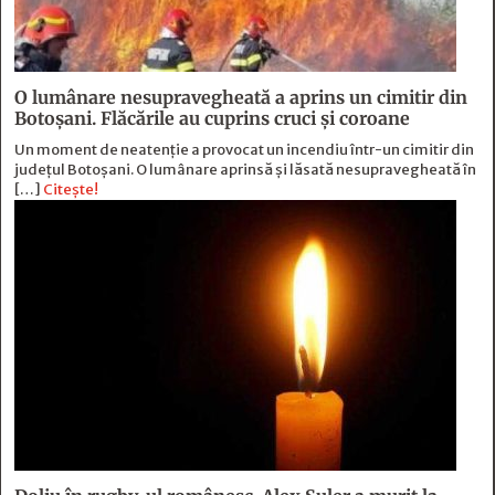
O lumânare nesupravegheată a aprins un cimitir din
Botoșani. Flăcările au cuprins cruci și coroane
Un moment de neatenție a provocat un incendiu într-un cimitir din
județul Botoșani. O lumânare aprinsă și lăsată nesupravegheată în
[…]
Citește!