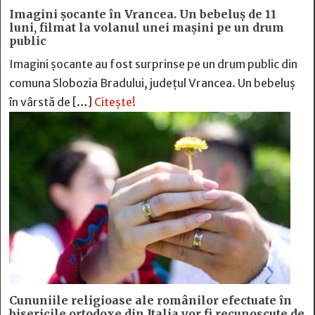
Imagini șocante în Vrancea. Un bebeluș de 11
luni, filmat la volanul unei mașini pe un drum
public
Imagini șocante au fost surprinse pe un drum public din
comuna Slobozia Bradului, județul Vrancea. Un bebeluș
în vârstă de […]
Citește!
Cununiile religioase ale românilor efectuate în
bisericile ortodoxe din Italia vor fi recunoscute de