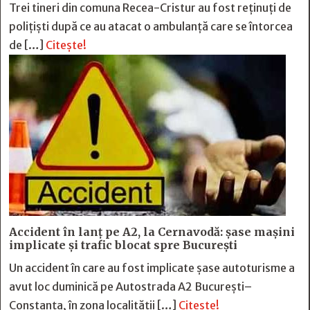
Trei tineri din comuna Recea-Cristur au fost reținuți de
polițiști după ce au atacat o ambulanță care se întorcea
de […]
Citește!
Accident în lanț pe A2, la Cernavodă: șase mașini
implicate și trafic blocat spre București
Un accident în care au fost implicate șase autoturisme a
avut loc duminică pe Autostrada A2 București–
Constanța, în zona localității […]
Citește!