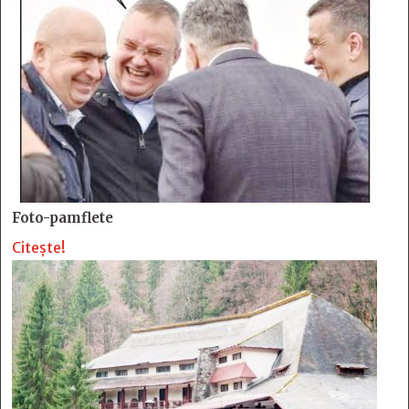
Foto-pamflete
Citește!