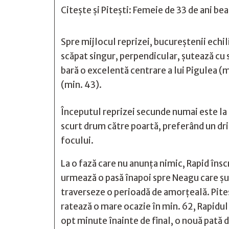
Citește și
Pitești: Femeie de 33 de ani bea
Spre mijlocul reprizei, bucureştenii echi
scăpat singur, perpendicular, şutează cu 
bară o excelentă centrare a lui Pigulea (
(min. 43).
Începutul reprizei secunde numai este la
scurt drum către poartă, preferând un dr
focului.
La o fază care nu anunța nimic, Rapid însc
urmează o pasă înapoi spre Neagu care şut
traverseze o perioadă de amorţeală. Piteşt
ratează o mare ocazie în min. 62, Rapidul
opt minute înainte de final, o nouă pată 