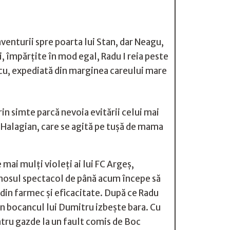
enturii spre poarta lui Stan, dar Neagu,
, împărţite în mod egal, Radu I reia peste
scu, expediată din marginea careului mare
n simte parcă nevoia evitării celui mai
 Halagian, care se agită pe tușă de mama
mai mulţi violeţi ai lui FC Argeş,
rumosul spectacol de până acum începe să
 din farmec şi eficacitate. După ce Radu
in bocancul lui Dumitru izbește bara. Cu
ntru gazde la un fault comis de Boc