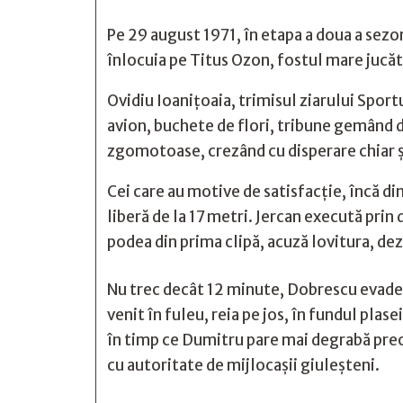
Pe 29 august 1971, în etapa a doua a sezo
înlocuia pe Titus Ozon, fostul mare jucăto
Ovidiu Ioanițoaia, trimisul ziarului Spor
avion, buchete de flori, tribune gemând de
zgomotoase, crezând cu disperare chiar şi
Cei care au motive de satisfacţie, încă d
liberă de la 17 metri. Jercan execută prin
podea din prima clipă, acuză lovitura, dez
Nu trec decât 12 minute, Dobrescu evadea
venit în fuleu, reia pe jos, în fundul pla
în timp ce Dumitru pare mai degrabă preoc
cu autoritate de mijlocaşii giuleşteni.