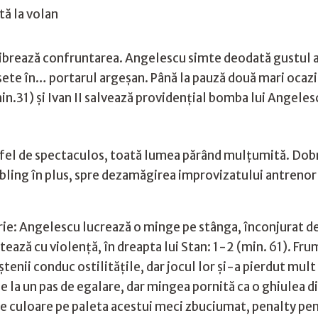
tă la volan
librează confruntarea. Angelescu simte deodată gustul av
sete în… portarul argeşan. Până la pauză două mari ocazii
min.31) şi Ivan II salvează providenţial bomba lui Angele
 fel de spectaculos, toată lumea părând mulţumită. Dobri
ibling în plus, spre dezamăgirea improvizatului antrenor
rie: Angelescu lucrează o minge pe stânga, înconjurat de 
ează cu violenţă, în dreapta lui Stan: 1-2 (min. 61). F
enii conduc ostilităţile, dar jocul lor şi-a pierdut mult
 e la un pas de egalare, dar mingea pornită ca o ghiulea d
de culoare pe paleta acestui meci zbuciumat, penalty pe