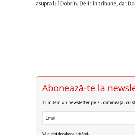
asupra lui Dobrin. Delir în tribune, dar D







Abonează-te la newsle
Trimitem un newsletter pe zi, dimineața, cu șt
Vă puteți dezabona oricând.