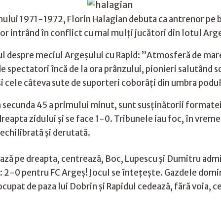
nului 1971-1972, Florin Halagian debuta ca antrenor pe ba
r intrând în conflict cu mai mulți jucători din lotul Arg
tul despre meciul Argeșului cu Rapid: ”Atmosferă de mare
 spectatori încă de la ora prânzului, pionieri salutând so
 cele câteva sute de suporteri coborâţi din umbra podulu
in secunda 45 a primului minut, sunt susţinătorii formatei
 dreapta zidului și se face 1-0. Tribunele iau foc, în vre
echilibrată și derutată.
ză pe dreapta, centrează, Boc, Lupescu și Dumitru admiră
sei: 2-0 pentru FC Argeș! Jocul se înteţeşte. Gazdele domin
upat de paza lui Dobrin şi Rapidul cedează, fără voia, ce