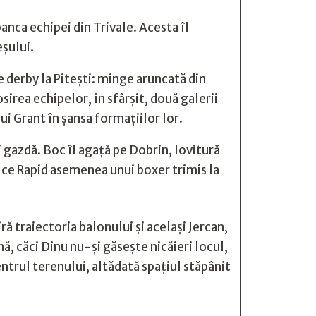
nca echipei din Trivale. Acesta îl
eșului.
 derby la Piteşti: minge aruncată din
sirea echipelor, în sfârşit, două galerii
i Grant în şansa formaţiilor lor.
 gazdă. Boc îl agaţă pe Dobrin, lovitură
me ce Rapid asemenea unui boxer trimis la
 traiectoria balonului şi acelaşi Jercan,
ă, căci Dinu nu-şi găseşte nicăieri locul,
ntrul terenului, altădată spaţiul stăpânit