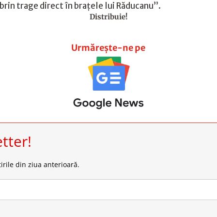
obrin trage direct în braţele lui Răducanu”.
Distribuie!
Urmărește-ne pe
tter!
irile din ziua anterioară.