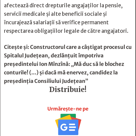
afectează direct drepturile angajaților la pensie,
servicii medicale și alte beneficii sociale și
încurajează salariații să verifice permanent
respectarea obligațiilor legale de către angajatori.
Citește și:
Constructorul care a câştigat procesul cu
Spitalul Judeţean, dezlănţuit împotriva
preşedintelui Ion Mînzînă: „Mă duc să le blochez
conturile! (…) şi dacă mă enervez, candidez la
preşedinţia Consiliului Judeţean”
Distribuie!







Urmărește-ne pe