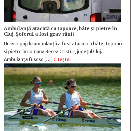
Ambulanță atacată cu topoare, bâte și pietre în
Cluj. Șoferul a fost grav rănit
Un echipaj de ambulanță a fost atacat cu bâte, topoare
și pietre în comuna Recea Cristur, județul Cluj.
Ambulanța fusese […]
Citește!