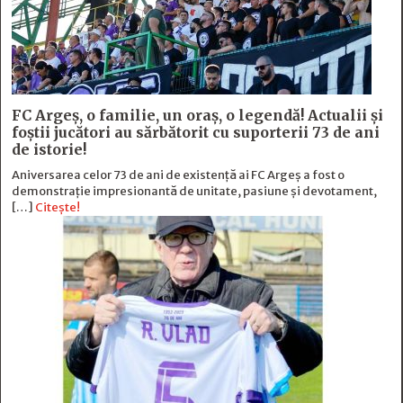
FC Argeş, o familie, un oraș, o legendă! Actualii şi
foştii jucători au sărbătorit cu suporterii 73 de ani
de istorie!
Aniversarea celor 73 de ani de existență ai FC Argeș a fost o
demonstrație impresionantă de unitate, pasiune și devotament,
[…]
Citește!