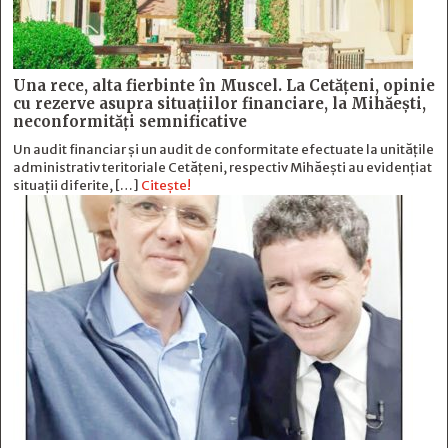
Una rece, alta fierbinte în Muscel. La Cetăţeni, opinie
cu rezerve asupra situaţiilor financiare, la Mihăeşti,
neconformităţi semnificative
Un audit financiar și un audit de conformitate efectuate la unitățile
administrativ teritoriale Cetățeni, respectiv Mihăești au evidențiat
situații diferite, […]
Citește!