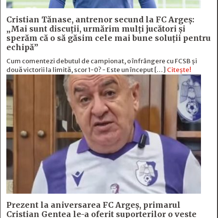
Cristian Tănase, antrenor secund la FC Argeş:
„Mai sunt discuţii, urmărim mulţi jucători şi
sperăm că o să găsim cele mai bune soluţii pentru
echipă”
Cum comentezi debutul de campionat, o înfrângere cu FCSB și
două victorii la limită, scor 1-0? - Este un început […]
Citește!
Prezent la aniversarea FC Argeș, primarul
Cristian Gentea le-a oferit suporterilor o veste