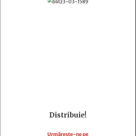
Distribuie!







Urmărește-ne pe