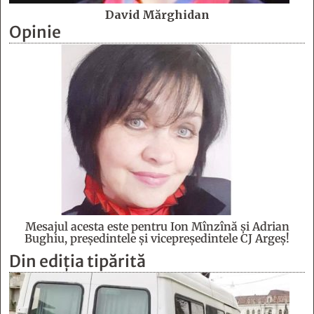
David Mărghidan
Opinie
Mesajul acesta este pentru Ion Mînzînă şi Adrian
Bughiu, preşedintele şi vicepreşedintele CJ Argeş!
Din ediția tipărită