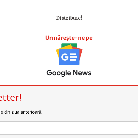
Distribuie!
Urmărește-ne pe
tter!
le din ziua anterioară.