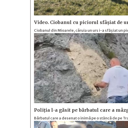
Video. Ciobanul cu piciorul sfâșiat de 
Ciobanul din Mioarele, căruia un urs i-a sfâșiat un pic
Poliția l-a găsit pe bărbatul care a mâ
Bărbatul care a desenat o inimă pe o stâncă de pe Tra