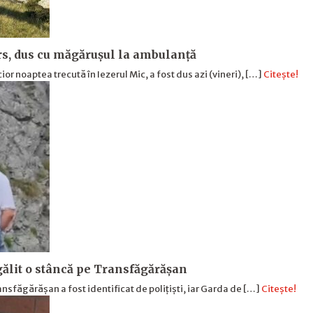
urs, dus cu măgărușul la ambulanță
ior noaptea trecută în Iezerul Mic, a fost dus azi (vineri), […]
Citește!
zgălit o stâncă pe Transfăgărășan
nsfăgărășan a fost identificat de polițiști, iar Garda de […]
Citește!