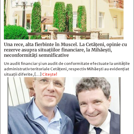
Una rece, alta fierbinte în Muscel. La Cetăţeni, opinie cu
rezerve asupra situaţiilor financiare, la Mihăeşti,
neconformităţi semnificative
Un audit financiar și un audit de conformitate efectuate la unitățile
administrativ teritoriale Cetățeni, respectiv Mihăești au evidențiat
situații diferite, […]
Citește!