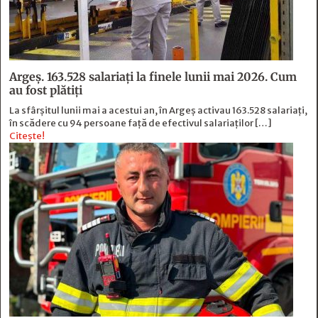
Argeș. 163.528 salariați la finele lunii mai 2026. Cum
au fost plătiți
La sfârșitul lunii mai a acestui an, în Argeş activau 163.528 salariați,
în scădere cu 94 persoane faţă de efectivul salariaţilor […]
Citește!