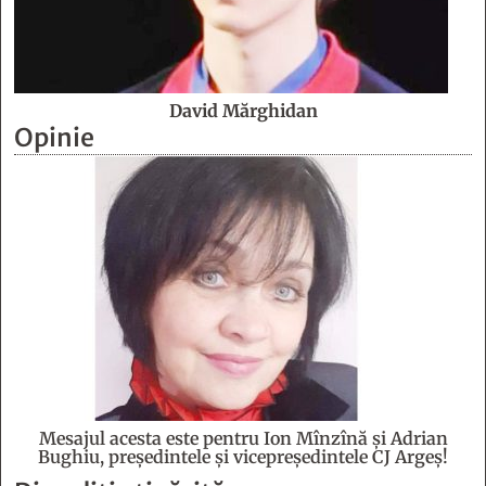
David Mărghidan
Opinie
Mesajul acesta este pentru Ion Mînzînă şi Adrian
Bughiu, preşedintele şi vicepreşedintele CJ Argeş!