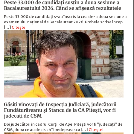
Peste 33.000 de candidați susțin a doua sesiune a
Bacalaureatului 2026. Când se afișează rezultatele
Peste 33.000 de candidați s-au înscris la cea de-a doua sesiune a
examenului național de Bacalaureat 2026. Probele scrise încep
[…]
Citește!
Găsiți vinovați de Inspecția Judiciară, judecătorii
Fundăturăreanu și Stancu de la CA Pitești, vor fi
judecați de CSM
Doi judecători în cadrul Curții de Apel Pitești vor fi ”judecați” de
CSM, după ce au decis să îl pedepsească […]
Citește!