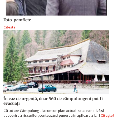
Foto-pamflete
Citește!
În caz de urgență, doar 560 de câmpulungeni pot fi
evacuați
Că tot are Câmpulungul acum un plan actualizat de analiză și
acoperire a riscurilor, contează și punerea în aplicare a […]
Citește!