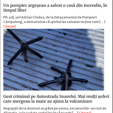
Un pompier argeșean a salvat o casă din incendiu, în
timpul liber
Plt. adj. șef Adrian Cîndea, de la Detașamentul de Pompieri
Câmpulung, a demonstrat că spiritul de salvator nu ține cont […]
Citește!
Gest criminal pe Autostrada Soarelui. Mai mulți șoferi
care mergeau la mare au ajuns la vulcanizare
Angajaţii de la drumuri au găsit pe şosea, ascunse într-un rost de
dilataţie, cuie sudate astfel încât să nu poţi […]
Citește!