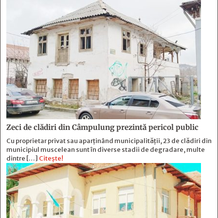
Zeci de clădiri din Câmpulung prezintă pericol public
Cu proprietar privat sau aparținând municipalității, 23 de clădiri din
municipiul muscelean sunt în diverse stadii de degradare, multe
dintre […]
Citește!