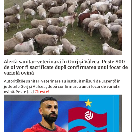
Alertă sanitar-veterinară în Gorj și Vâlcea. Peste 800
de oi vor fi sacrificate după confirmarea unui focar de
variolă ovină
Autoritățile sanitar-veterinare au instituit măsuri de urgență în
județele Gorj și Vâlcea, după confirmarea unui focar de variolă
ovină. Peste […]
Citește!