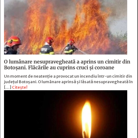
O lumânare nesupravegheată a aprins un cimitir din
Botoșani. Flăcările au cuprins cruci și coroane
Un moment de neatenție a provocat un incendiu într-un cimitir din
județul Botoșani. O lumânare aprinsă și lăsată nesupravegheată în
[…]
Citește!