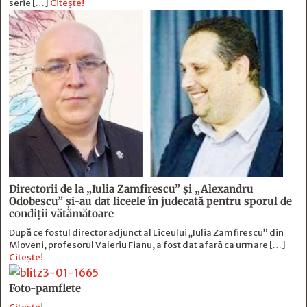
serie […]
Citește!
Directorii de la „Iulia Zamfirescu” și „Alexandru
Odobescu” și-au dat liceele în judecată pentru sporul de
condiții vătămătoare
După ce fostul director adjunct al Liceului „Iulia Zamfirescu” din
Mioveni, profesorul Valeriu Fianu, a fost dat afară ca urmare […]
Citește!
Foto-pamflete