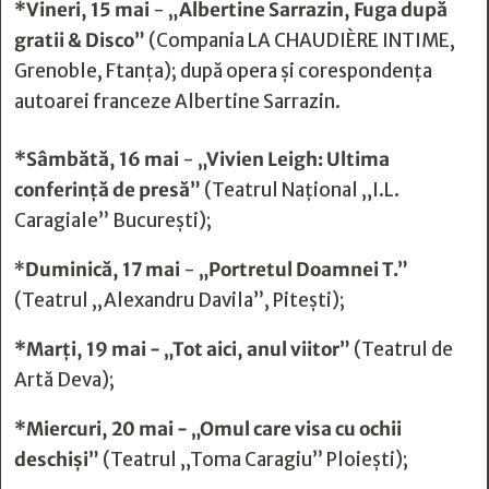
*Vineri, 15 mai
-
„Albertine Sarrazin, Fuga după
gratii & Disco”
(Compania LA CHAUDIÈRE INTIME,
Grenoble, Ftanța); după opera și corespondența
autoarei franceze Albertine Sarrazin.
*Sâmbătă, 16 mai
-
„Vivien Leigh: Ultima
conferință de presă”
(Teatrul Naţional „I.L.
Caragiale” Bucureşti);
*
Duminică, 17 mai
-
„Portretul Doamnei T.”
(Teatrul ,,Alexandru Davila”, Pitești);
*Marți, 19 mai - „Tot aici, anul viitor”
(Teatrul de
Artă Deva);
*Miercuri, 20 mai - „Omul care visa cu ochii
deschiși”
(Teatrul „Toma Caragiu” Ploiești);