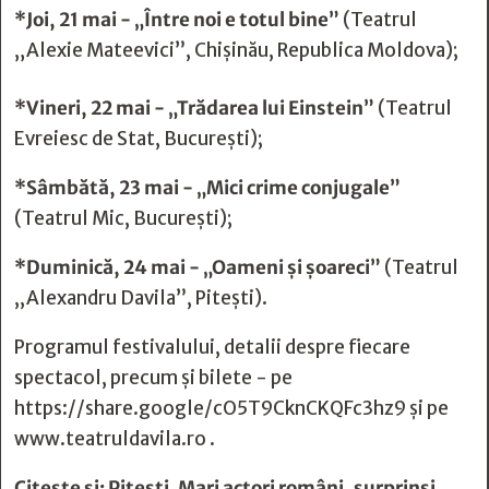
*Joi, 21 mai - „Între noi e totul bine”
(Teatrul
„Alexie Mateevici”, Chișinău, Republica Moldova);
*Vineri, 22 mai - „Trădarea lui Einstein”
(Teatrul
Evreiesc de Stat, București);
*Sâmbătă, 23 mai - „Mici crime conjugale”
(Teatrul Mic, București);
*Duminică, 24 mai - „Oameni și șoareci”
(Teatrul
,,Alexandru Davila”, Pitești).
Programul festivalului, detalii despre fiecare
spectacol, precum și bilete - pe
https://share.google/cO5T9CknCKQFc3hz9
și pe
www.teatruldavila.ro
.
Citește și:
Pitești. Mari actori români, surprinși