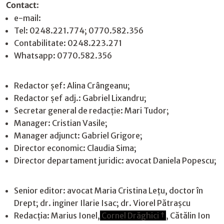
Contact
:
e-mail:
jurnaldearges@gmail.com
Tel: 0248.221.774; 0770.582.356
Contabilitate: 0248.223.271
Whatsapp: 0770.582.356
Redactor șef: Alina Crângeanu;
Redactor șef adj.: Gabriel Lixandru;
Secretar general de redacție: Mari Tudor;
Manager: Cristian Vasile;
Manager adjunct: Gabriel Grigore;
Director economic: Claudia Sima;
Director departament juridic: avocat Daniela Popescu;
Senior editor: avocat Maria Cristina Leţu, doctor în
Drept; dr. inginer Ilarie Isac; dr. Viorel Pătrașcu
Redacţia: Marius Ionel,
Cornel Drăghici †
, Cătălin Ion