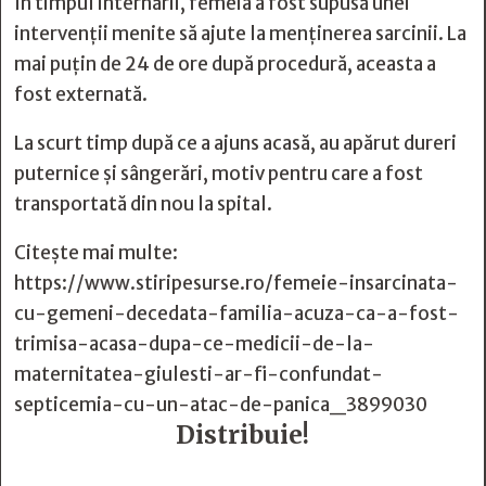
În timpul internării, femeia a fost supusă unei
intervenții menite să ajute la menținerea sarcinii. La
mai puțin de 24 de ore după procedură, aceasta a
fost externată.
La scurt timp după ce a ajuns acasă, au apărut dureri
puternice și sângerări, motiv pentru care a fost
transportată din nou la spital.
Citește mai multe:
https://www.stiripesurse.ro/femeie-insarcinata-
cu-gemeni-decedata-familia-acuza-ca-a-fost-
trimisa-acasa-dupa-ce-medicii-de-la-
maternitatea-giulesti-ar-fi-confundat-
septicemia-cu-un-atac-de-panica_3899030
Distribuie!






