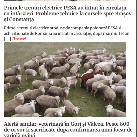
Primele trenuri electrice produse de compania poloneză PESA și
achiziționate de România au intrat în circulație, după mai multe luni
[…]
Citește!
Alertă sanitar-veterinară în Gorj și Vâlcea. Peste 800
de oi vor fi sacrificate după confirmarea unui focar de
variolă ovină
Autoritățile sanitar-veterinare au instituit măsuri de urgență în
județele Gorj și Vâlcea, după confirmarea unui focar de variolă ovină.
Peste […]
Citește!