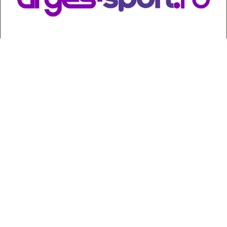
Redactor șef adj.: Gabriel Lixandru;
Secretar general de redacție: Mari Tudor;
Manager: Cristian Vasile;
Manager adjunct: Gabriel Grigore;
Director economic: Claudia Sima;
Director departament juridic: avocat Daniela Popescu;
Senior editor: avocat Maria Cristina Leţu, doctor în Drept; dr. inginer
Ilarie Isac; dr. Viorel Pătrașcu
Redacţia: Marius Ionel,
Cornel Drăghici †
, Cătălin Ion Butoiu,
Izabela Moiceanu, Marian Staicu, Cristina Simion, Bianca Solomon,
Cristina Rousseau;
DTP și procesare imagine: Cristian Radu.
Contact
|
Confidențialitate
|
Cookies