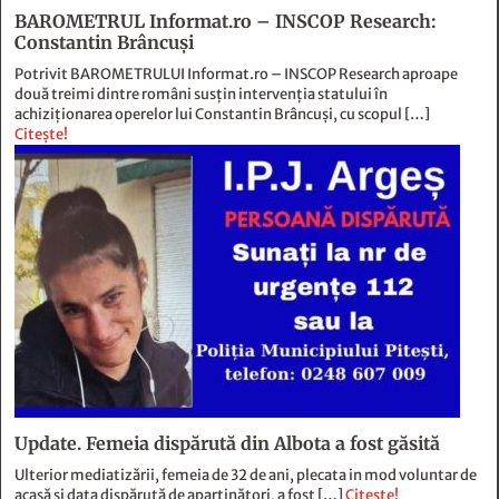
două treimi dintre români susțin intervenția statului în
achiziționarea operelor lui Constantin Brâncuși, cu scopul […]
Citește!
Update. Femeia dispărută din Albota a fost găsită
Ulterior mediatizării, femeia de 32 de ani, plecata in mod voluntar de
acasă și data dispărută de aparținători, a fost […]
Citește!