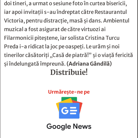
muzical a fost asigurat de către virtuozi ai
Filarmonicii piteştene, iar solista Cristina Turcu
Preda i-a ridicat la joc pe oaspeţi. Le urăm şi noi
tinerilor căsătoriţi „Casă de piatră!” şi o viaţă fericită
şi îndelungată împreună.
(Adriana Gândilă)
Distribuie!







Urmărește-ne pe
Abonează-te la newsletter!