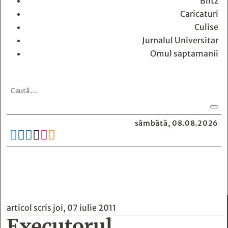
Blitz
Caricaturi
Culise
Jurnalul Universitar
Omul saptamanii
sâmbătă, 08.08.2026






articol scris joi, 07 iulie 2011
Executorul
judecătoresc