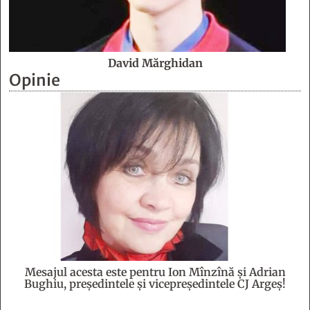
Mesajul acesta este pentru Ion Mînzînă şi Adrian
Bughiu, preşedintele şi vicepreşedintele CJ Argeş!
Din ediția tipărită