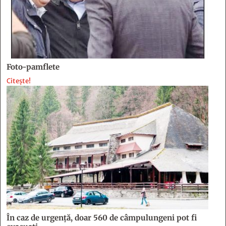
În caz de urgență, doar 560 de câmpulungeni pot fi
evacuați
Că tot are Câmpulungul acum un plan actualizat de analiză și
acoperire a riscurilor, contează și punerea în aplicare a […]
Citește!