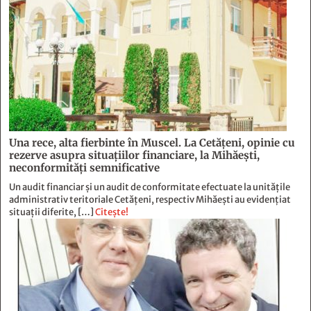
Una rece, alta fierbinte în Muscel. La Cetăţeni, opinie cu
rezerve asupra situaţiilor financiare, la Mihăeşti,
neconformităţi semnificative
Un audit financiar și un audit de conformitate efectuate la unitățile
administrativ teritoriale Cetățeni, respectiv Mihăești au evidențiat
situații diferite, […]
Citește!
Foto-pamflete
Citește!