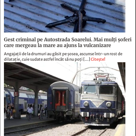
Gest criminal pe Autostrada Soarelui. Mai mulți șoferi
care mergeau la mare au ajuns la vulcanizare
Angajaţii de la drumuri au găsit pe şosea, ascunse într-un rost de
dilataţie, cuie sudate astfel încât să nu poţi […]
Citește!
Primele trenuri electrice PESA au intrat în circulație
cu întârzieri. Probleme tehnice la cursele spre Brașov
și Constanța