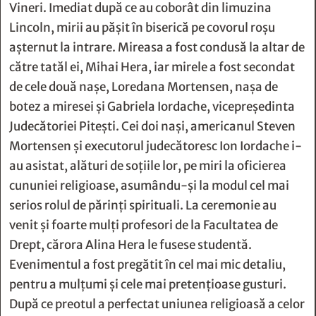
către tatăl ei, Mihai Hera, iar mirele a fost secondat
de cele două naşe, Loredana Mortensen, naşa de
botez a miresei şi Gabriela Iordache, vicepreşedinta
Judecătoriei Piteşti. Cei doi naşi, americanul Steven
Mortensen şi executorul judecătoresc Ion Iordache i-
au asistat, alături de soţiile lor, pe miri la oficierea
cununiei religioase, asumându-şi la modul cel mai
serios rolul de părinţi spirituali. La ceremonie au
venit şi foarte mulţi profesori de la Facultatea de
Drept, cărora Alina Hera le fusese studentă.
Evenimentul a fost pregătit în cel mai mic detaliu,
pentru a mulţumi şi cele mai pretenţioase gusturi.
După ce preotul a perfectat uniunea religioasă a celor
doi tineri, a urmat o sesiune foto în curtea bisericii,
iar apoi invitaţii s-au îndreptat către Restaurantul
Victoria, pentru distracţie, masă şi dans. Ambientul