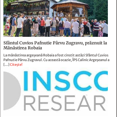
Sfântul Cuvios Pafnutie Pârvu Zugravu, prăznuit la
Mănăstirea Robaia
La mănăstirea argeșeană Robaia a fost cinstit astăzi Sfântul Cuvios
Pafnutie Pârvu Zugravul. Cu această ocazie, ÎPS Calinic Argeșeanul a
[…]
Citește!
BAROMETRUL Informat.ro – INSCOP Research:
Constantin Brâncuși
Potrivit BAROMETRULUI Informat.ro – INSCOP Research aproape