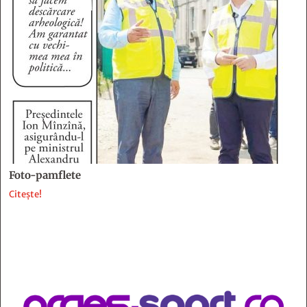
Foto-pamflete
Citește!
Contact
:
e-mail:
jurnaldearges@gmail.com
Tel: 0248.221.774; 0770.582.356
Contabilitate: 0248.223.271
Whatsapp: 0770.582.356
Redactor șef: Alina Crângeanu;