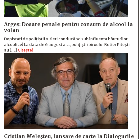
Argeș: Dosare penale pentru consum de alcool la
volan
Depistați de polițiștii rutieri conducând sub influența băuturilor
alcoolice! La data de 6 august a.c., polițiștii biroului Rutier Pitești
au […]
Citește!
Cristian Meleșteu, lansare de carte la Dialogurile