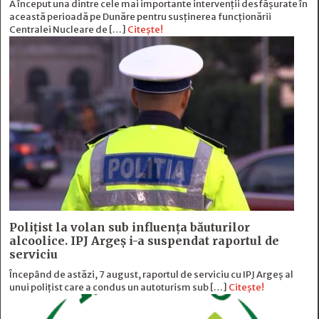
A început una dintre cele mai importante intervenții desfășurate în
această perioadă pe Dunăre pentru susținerea funcționării
Centralei Nucleare de […]
Citește!
Polițist la volan sub influența băuturilor
alcoolice. IPJ Argeș i-a suspendat raportul de
serviciu
Începând de astăzi, 7 august, raportul de serviciu cu IPJ Argeș al
unui polițist care a condus un autoturism sub […]
Citește!