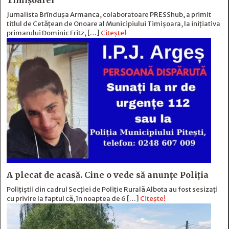
Timișoarei
Jurnalista Brîndușa Armanca, colaboratoare PRESShub, a primit
titlul de Cetățean de Onoare al Municipiului Timișoara, la inițiativa
primarului Dominic Fritz, […]
Citește!
A plecat de acasă. Cine o vede să anunțe Poliția
Polițiștii din cadrul Secției de Poliție Rurală Albota au fost sesizați
cu privire la faptul că, în noaptea de 6 […]
Citește!