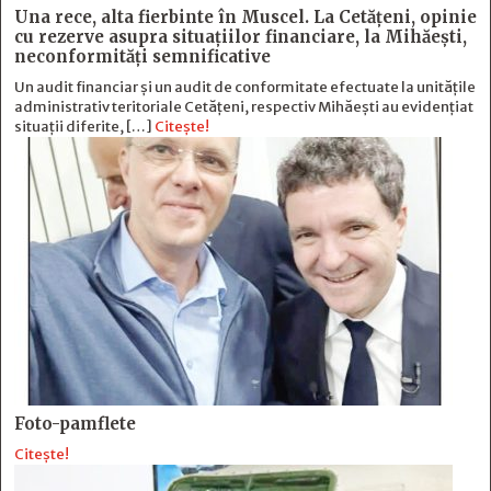
Una rece, alta fierbinte în Muscel. La Cetăţeni, opinie
cu rezerve asupra situaţiilor financiare, la Mihăeşti,
neconformităţi semnificative
Un audit financiar și un audit de conformitate efectuate la unitățile
administrativ teritoriale Cetățeni, respectiv Mihăești au evidențiat
situații diferite, […]
Citește!
Foto-pamflete
Citește!