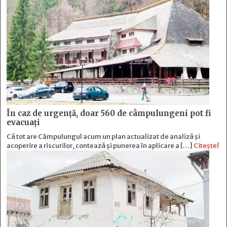
În caz de urgență, doar 560 de câmpulungeni pot fi
evacuați
Că tot are Câmpulungul acum un plan actualizat de analiză și
acoperire a riscurilor, contează și punerea în aplicare a […]
Citește!