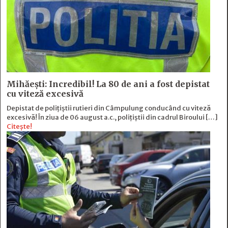
Mihăești: Incredibil! La 80 de ani a fost depistat
cu viteză excesivă
Depistat de polițiștii rutieri din Câmpulung conducând cu viteză
excesivă! În ziua de 06 august a.c., polițiștii din cadrul Biroului […]
Citește!