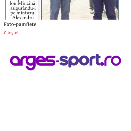
Foto-pamflete
Citește!
Contact
:
e-mail:
jurnaldearges@gmail.com
Tel: 0248.221.774; 0770.582.356
Contabilitate: 0248.223.271
Whatsapp: 0770.582.356