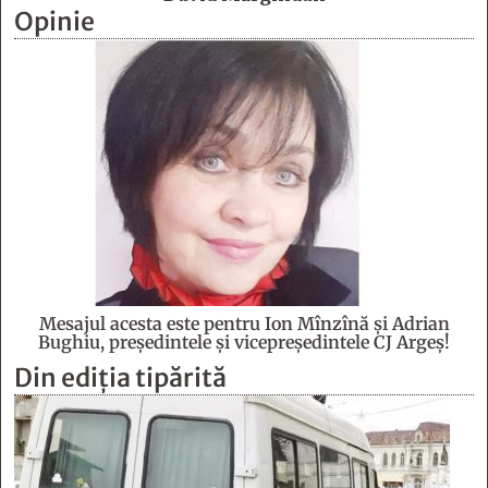
Opinie
Mesajul acesta este pentru Ion Mînzînă şi Adrian
Bughiu, preşedintele şi vicepreşedintele CJ Argeş!
Din ediția tipărită