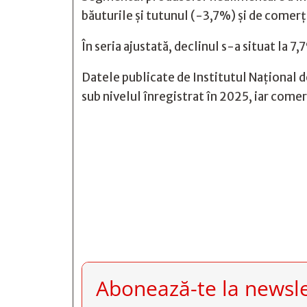
băuturile și tutunul (-3,7%) și de comer
În seria ajustată, declinul s-a situat la 
Datele publicate de Institutul Național d
sub nivelul înregistrat în 2025, iar com







Abonează-te la newsle