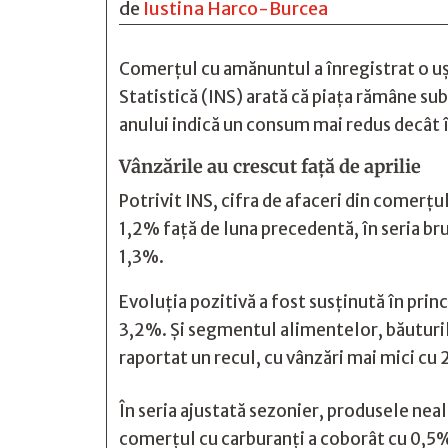
de
Iustina Harco-Burcea
Comerțul cu amănuntul a înregistrat o ușo
Statistică (INS) arată că piața rămâne sub
anului indică un consum mai redus decât 
Vânzările au crescut față de aprilie
Potrivit INS, cifra de afaceri din comerț
1,2% față de luna precedentă, în seria bru
1,3%.
Evoluția pozitivă a fost susținută în pr
3,2%. Și segmentul alimentelor, băuturil
raportat un recul, cu vânzări mai mici cu 
În seria ajustată sezonier, produsele nea
comerțul cu carburanți a coborât cu 0,5