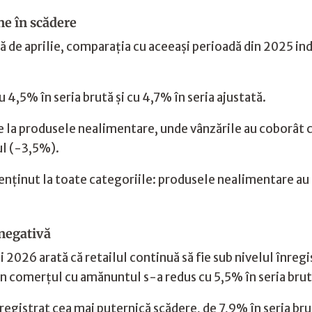
e în scădere
ță de aprilie, comparația cu aceeași perioadă din 2025 in
 4,5% în seria brută și cu 4,7% în seria ajustată.
 la produsele nealimentare, unde vânzările au coborât 
ul (-3,5%).
enținut la toate categoriile: produsele nealimentare au 
 negativă
2026 arată că retailul continuă să fie sub nivelul înregis
n comerțul cu amănuntul s-a redus cu 5,5% în seria brută 
gistrat cea mai puternică scădere, de 7,9% în seria br