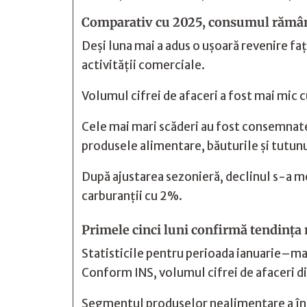
Comparativ cu 2025, consumul rămân
Deși luna mai a adus o ușoară revenire fa
activității comerciale.
Volumul cifrei de afaceri a fost mai mic cu
Cele mai mari scăderi au fost consemnate
produsele alimentare, băuturile și tutun
După ajustarea sezonieră, declinul s-a m
carburanții cu 2%.
Primele cinci luni confirmă tendința
Statisticile pentru perioada ianuarie–mai 
Conform INS, volumul cifrei de afaceri di
Segmentul produselor nealimentare a înre