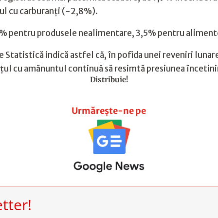
țul cu carburanți (-2,8%).
7,7% pentru produsele nealimentare, 3,5% pentru alimente 
e Statistică indică astfel că, în pofida unei reveniri l
erțul cu amănuntul continuă să resimtă presiunea încetin
Distribuie!
Urmărește-ne pe
tter!