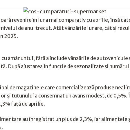
ară revenire în luna mai comparativ cu aprilie, însă dat
 nivelul de anul trecut. Atât vânzările lunare, cât și rez
în 2025.
ul cu amănuntul, fără a include vânzările de autovehicule
tă. După ajustarea în funcție de sezonalitate și numărul 
incipal de magazinele care comercializează produse neali
or și tutunului a consemnat un avans modest, de 0,5%. În
2,3% față de aprilie.
limentare au înregistrat un plus de 2,3%, iar alimentele ș
%.