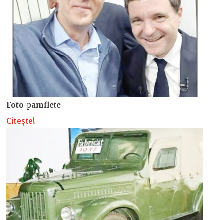
Foto-pamflete
Citește!