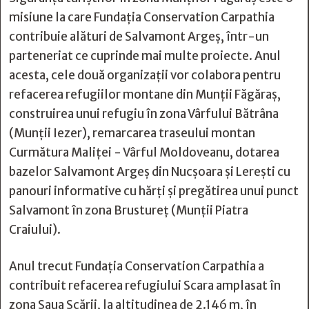
misiune la care Fundația Conservation Carpathia
contribuie alături de Salvamont Argeș, într-un
parteneriat ce cuprinde mai multe proiecte. Anul
acesta, cele două organizații vor colabora pentru
refacerea refugiilor montane din Munții Făgăraș,
construirea unui refugiu în zona Vârfului Bătrâna
(Munții Iezer), remarcarea traseului montan
Curmătura Maliţei - Vârful Moldoveanu, dotarea
bazelor Salvamont Argeș din Nucșoara și Lerești cu
panouri informative cu hărți și pregătirea unui punct
Salvamont în zona Brustureț (Munții Piatra
Craiului).
Anul trecut Fundația Conservation Carpathia a
contribuit refacerea refugiului Scara amplasat în
zona Șaua Scării, la altitudinea de 2.146 m, în