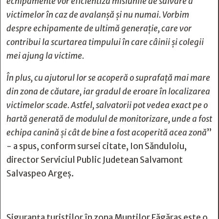
echipamente vor eficientiza misiunile de salvare a
victimelor în caz de avalanșă și nu numai. Vorbim
despre echipamente de ultimă generație, care vor
contribui la scurtarea timpului în care câinii și colegii
mei ajung la victime.
În plus, cu ajutorul lor se acoperă o suprafață mai mare
din zona de căutare, iar gradul de eroare în localizarea
victimelor scade. Astfel, salvatorii pot vedea exact pe o
hartă generată de modulul de monitorizare, unde a fost
echipa canină și cât de bine a fost acoperită acea zonă
”
- a spus, conform sursei citate, Ion Sănduloiu,
director Serviciul Public Judetean Salvamont
Salvaspeo Argeș.
Siguranța turiștilor în zona Munților Făgăraș este o