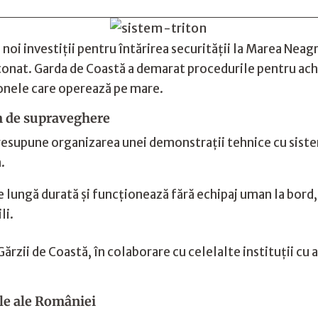
noi investiții pentru întărirea securității la Marea Neag
detonat. Garda de Coastă a demarat procedurile pentru a
ronele care operează pe mare.
m de supraveghere
 presupune organizarea unei demonstrații tehnice cu si
.
 lungă durată și funcționează fără echipaj uman la bord, 
li.
ărzii de Coastă, în colaborare cu celelalte instituții cu 
ale ale României