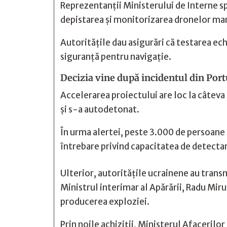
Reprezentanții Ministerului de Interne sp
depistarea și monitorizarea dronelor mari
Autoritățile dau asigurări că testarea ech
siguranță pentru navigație.
Decizia vine după incidentul din Por
Accelerarea proiectului are loc la câteva
și s-a autodetonat.
În urma alertei, peste 3.000 de persoane 
întrebare privind capacitatea de detectare
Ulterior, autoritățile ucrainene au trans
Ministrul interimar al Apărării, Radu Miru
producerea exploziei.
Prin noile achiziții, Ministerul Afaceril