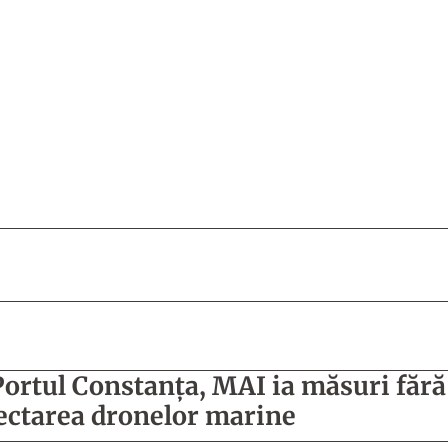
Portul Constanța, MAI ia măsuri făr
tectarea dronelor marine