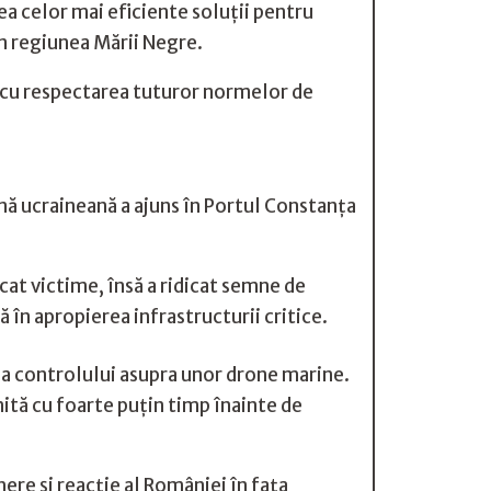
a celor mai eficiente soluții pentru
in regiunea Mării Negre.
și cu respectarea tuturor normelor de
nă ucraineană a ajuns în Portul Constanța
cat victime, însă a ridicat semne de
 în apropierea infrastructurii critice.
ea controlului asupra unor drone marine.
mită cu foarte puțin timp înainte de
ere și reacție al României în fața