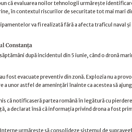
un că evaluarea noilor tehnologii urmărește identificare
ne, în contextul riscurilor de securitate tot mai mari d
ipamentelor va fi realizată fără a afecta traficul naval 
tul Constanța
 săptămâni după incidentul din 5 iunie, când o dronă mari
au fost evacuate preventiv din zonă. Explozia nu a provo
 a unor astfel de amenințări înainte ca acestea să ajungă
mis că notificaseră partea română în legătură cu pierder
ță, a declarat însă că informația privind drona a fost pri
or Interne urmărește să consolideze sistemul de supravegh