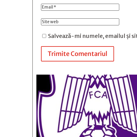
Salvează-mi numele, emailul și si
Trimite Comentariul