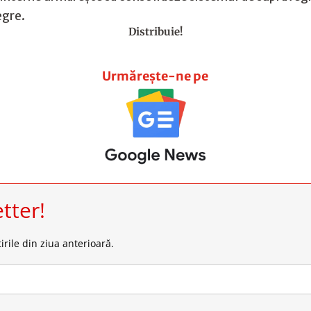
egre.
Distribuie!
Urmărește-ne pe
tter!
irile din ziua anterioară.