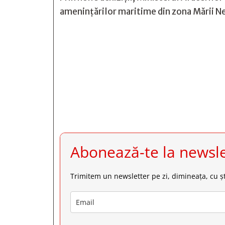
amenințărilor maritime din zona Mării N







Abonează-te la newsle
Trimitem un newsletter pe zi, dimineața, cu șt