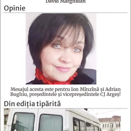
David Mărghidan
Opinie
Mesajul acesta este pentru Ion Mînzînă şi Adrian
Bughiu, preşedintele şi vicepreşedintele CJ Argeş!
Din ediția tipărită