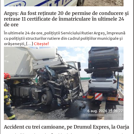
Argeș: Au fost reținute 20 de permise de conducere și
retrase 11 certificate de înmatriculare în ultimele 24
de ore
În ultimele 24 de ore, polițiștii Serviciului Rutier Argeș, împreună
cu polițiștii structurilor rutiere din cadrul polițiilor municipale și
orășenești, […]
Citește!
Accident cu trei camioane, pe Drumul Expres, la Oarja