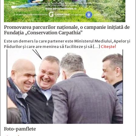
Promovarea parcurilor naționale, o campanie inițiată de
Fundația „Conservation Carpathia”
Este un demers la care partener este Ministerul Mediului, Apelor și
Pădurilor și care are menirea să faciliteze și să […]
Citește!
Foto-pamflete