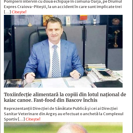
Pompierii intervin cu două echipaje în comuna Oarja, pe Drumul
Expres Craiova-Pitești, la un accident în care sunt implicate trei
[…]
Citește!
Toxiinfecție alimentară la copiii din lotul național de
kaiac canoe. Fast-food din Bascov închis
Reprezentanții Direcției de Sănătate Publică și cei ai Direcției
Sanitar Veterinare din Argeș au efectuat o anchetă la Complexul
Sportiv […]
Citește!