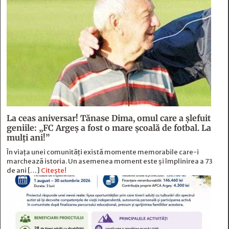
La ceas aniversar! Tănase Dima, omul care a șlefuit
geniile: „FC Argeș a fost o mare școală de fotbal. La
mulți ani!”
În viața unei comunități există momente memorabile care-i
marchează istoria. Un asemenea moment este și împlinirea a 73
de ani […]
Citește!