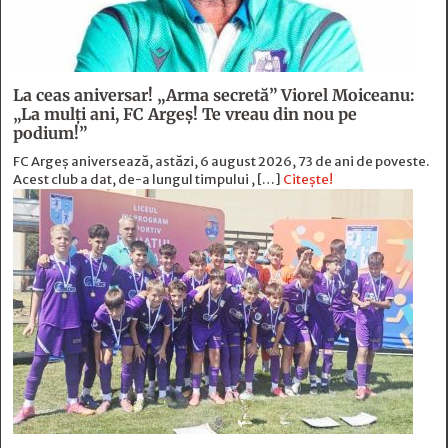
La ceas aniversar! „Arma secretă” Viorel Moiceanu:
„La mulți ani, FC Argeș! Te vreau din nou pe
podium!”
FC Argeș aniversează, astăzi, 6 august 2026, 73 de ani de poveste.
Acest club a dat, de-a lungul timpului , […]
Citește!