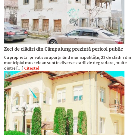
Zeci de clădiri din Câmpulung prezintă pericol public
Cu proprietar privat sau aparținând municipalității, 23 de clădiri din
municipiul muscelean sunt în diverse stadii de degradare, multe
dintre […]
Citește!