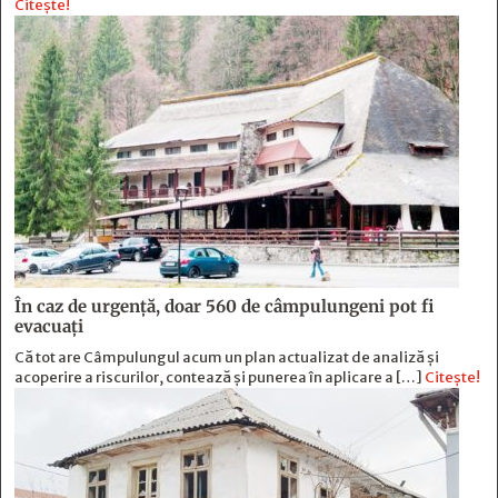
Citește!
În caz de urgență, doar 560 de câmpulungeni pot fi
evacuați
Că tot are Câmpulungul acum un plan actualizat de analiză și
acoperire a riscurilor, contează și punerea în aplicare a […]
Citește!