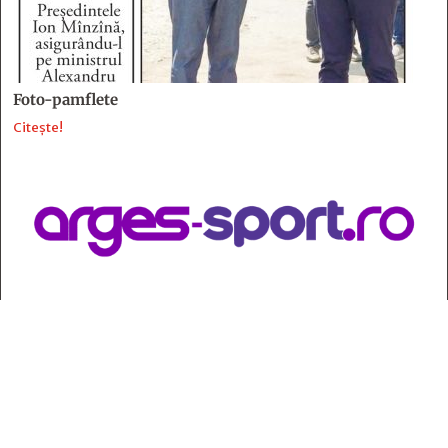
Foto-pamflete
Citește!
Contact
:
e-mail:
jurnaldearges@gmail.com
Tel: 0248.221.774; 0770.582.356
Contabilitate: 0248.223.271
Whatsapp: 0770.582.356