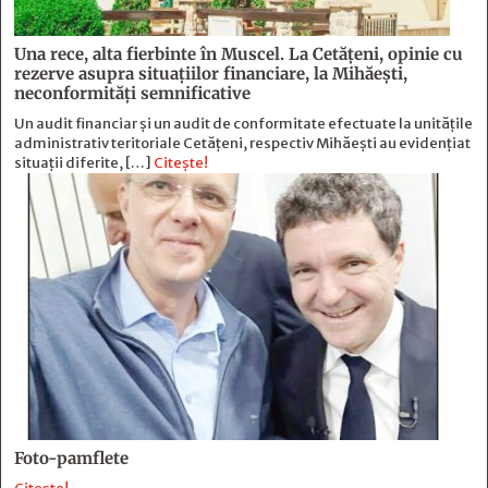
Una rece, alta fierbinte în Muscel. La Cetăţeni, opinie cu
rezerve asupra situaţiilor financiare, la Mihăeşti,
neconformităţi semnificative
Un audit financiar și un audit de conformitate efectuate la unitățile
administrativ teritoriale Cetățeni, respectiv Mihăești au evidențiat
situații diferite, […]
Citește!
Foto-pamflete