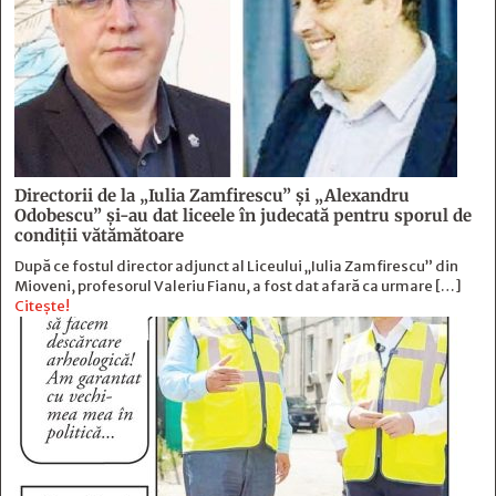
Directorii de la „Iulia Zamfirescu” și „Alexandru
Odobescu” și-au dat liceele în judecată pentru sporul de
condiții vătămătoare
După ce fostul director adjunct al Liceului „Iulia Zamfirescu” din
Mioveni, profesorul Valeriu Fianu, a fost dat afară ca urmare […]
Citește!