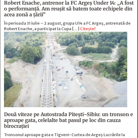
Robert Enache, antrenor la FC Argeş Under 14: „A fost
o performanţă. Am reuşit să batem toate echipele din
acea zonă a ţării”
În perioada 31 iulie – 2 august, grupa U14 a FC Argeș, antrenată de
Robert Enache, a participat la Cupa […]
Citește!
Două viteze pe Autostrada Piteşti–Sibiu: un tronson e
aproape gata, celelalte bat pasul pe loc din cauza
birocraţiei
Tronsonul aproape gata e Tigveni-Curtea de Argeș Lucrările la