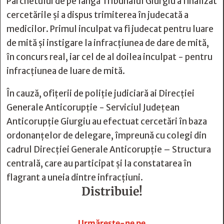
Parchetului de pe lângă Tribunalul Giurgiu a finalizat
cercetările și a dispus trimiterea în judecată a
medicilor. Primul inculpat va fi judecat pentru luare
de mită și instigare la infracțiunea de dare de mită,
în concurs real, iar cel de al doilea inculpat - pentru
infracțiunea de luare de mită.
În cauză, ofițerii de poliție judiciară ai Direcției
Generale Anticorupție - Serviciul Județean
Anticorupție Giurgiu au efectuat cercetări în baza
ordonanțelor de delegare, împreună cu colegi din
cadrul Direcției Generale Anticorupție – Structura
centrală, care au participat și la constatarea în
flagrant a uneia dintre infracțiuni.
Distribuie!







Urmărește-ne pe