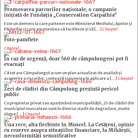
Promovarea parcurilor naționale, o campanie
inițiată de Fundația „Conservation Carpathia”
Este un demers la care partener este Ministerul Mediului, Apelor și
Pădurilor și care are menirea să faciliteze și să […]
Citește!
Foto-pamflete
Citește!
În caz de urgență, doar 560 de câmpulungeni pot fi
evacuați
Că tot are Câmpulungul acum un plan actualizat de analiză și
acoperire a riscurilor, contează și punerea în aplicare a […]
Citește!
Zeci de clădiri din Câmpulung prezintă pericol
public
Cu proprietar privat sau aparținând municipalității, 23 de clădiri din
municipiul muscelean sunt în diverse stadii de degradare, multe
dintre […]
Citește!
Una rece, alta fierbinte în Muscel. La Cetăţeni, opinie
cu rezerve asupra situaţiilor financiare, la Mihăeşti,
neconformităţi semnificative