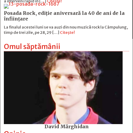
a interveni rapid în […]
Citește!
Posada Rock, ediţie aniversară la 40 de ani de la
înfiinţare
La finalul acestei luni se va auzi din nou muzică rock la Câmpulung,
timp de trei zile, pe 28, 29 […]
Citește!
Omul săptămânii
David Mărghidan