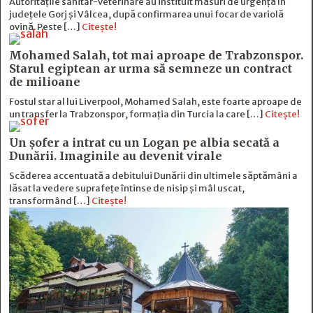
Autoritățile sanitar-veterinare au instituit măsuri de urgență în
județele Gorj și Vâlcea, după confirmarea unui focar de variolă
ovină. Peste […]
Citește!
Mohamed Salah, tot mai aproape de Trabzonspor.
Starul egiptean ar urma să semneze un contract
de milioane
Fostul star al lui Liverpool, Mohamed Salah, este foarte aproape de
un transfer la Trabzonspor, formația din Turcia la care […]
Citește!
Un șofer a intrat cu un Logan pe albia secată a
Dunării. Imaginile au devenit virale
Scăderea accentuată a debitului Dunării din ultimele săptămâni a
lăsat la vedere suprafețe întinse de nisip și mâl uscat,
transformând […]
Citește!