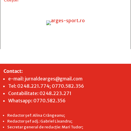
Citește!
Contact
:
e-mail:
jurnaldearges@gmail.com
Tel: 0248.221.774; 0770.582.356
Contabilitate: 0248.223.271
Whatsapp: 0770.582.356
Redactor șef: Alina Crângeanu;
Redactor șef adj.: Gabriel Lixandru;
Secretar general de redacție: Mari Tudor;