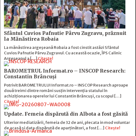
Sfântul Cuvios Pafnutie Pârvu Zugravu, prăznuit
la Mănăstirea Robaia
La mănăstirea argeșeană Robaia a fost cinstit astăzi Sfântul
Cuvios Pafnutie Pârvu Zugravul. Cu această ocazie, ÎPS Calinic
Argeșeanul a […]
Citește!
BAROMETRUL Informat.ro – INSCOP Research:
Constantin Brâncuși
Potrivit BAROMETRULUI Informat.ro – INSCOP Research aproape
două treimi dintre români susțin intervenția statului în
achiziționarea operelor lui Constantin Brâncuși, cu scopul […]
Citește!
Update. Femeia dispărută din Albota a fost găsită
Ulterior mediatizării, femeia de 32 de ani, plecata in mod voluntar
de acasă și data dispărută de aparținători, a fost […]
Citește!