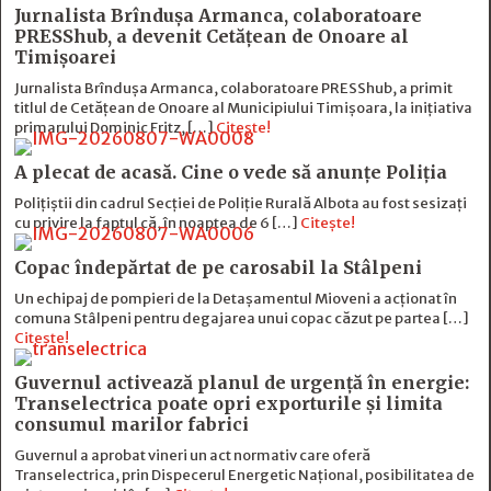
Jurnalista Brîndușa Armanca, colaboratoare
PRESShub, a devenit Cetățean de Onoare al
Timișoarei
Jurnalista Brîndușa Armanca, colaboratoare PRESShub, a primit
titlul de Cetățean de Onoare al Municipiului Timișoara, la inițiativa
primarului Dominic Fritz, […]
Citește!
A plecat de acasă. Cine o vede să anunțe Poliția
Polițiștii din cadrul Secției de Poliție Rurală Albota au fost sesizați
cu privire la faptul că, în noaptea de 6 […]
Citește!
Copac îndepărtat de pe carosabil la Stâlpeni
Un echipaj de pompieri de la Detașamentul Mioveni a acționat în
comuna Stâlpeni pentru degajarea unui copac căzut pe partea […]
Citește!
Guvernul activează planul de urgență în energie:
Transelectrica poate opri exporturile și limita
consumul marilor fabrici
Guvernul a aprobat vineri un act normativ care oferă
Transelectrica, prin Dispecerul Energetic Național, posibilitatea de