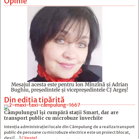
Opinie
Mesajul acesta este pentru Ion Mînzînă şi Adrian
Bughiu, preşedintele şi vicepreşedintele CJ Argeş!
Din ediția tipărită
Câmpulungul îşi cumpără staţii Smart, dar are
transport public cu microbuze învechite
Intenția administrației locale din Câmpulung de a realiza transport
public de persoane cu microbuze electrice este un proiect blocat,
deși […]
Citește!