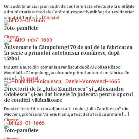
Un audit financiar și un audit de conformitate efectuate la unitățile
administrativ teritoriale Cetățeni, respectiv Mihăești au evidențiat
situații diferite, […]
Citește!
Foto-pamflete
Citește!
Aniversare la Câmpulung! 70 de ani de la fabricarea
în serie a primului autoturism românesc, după
război
Industria auto din România a renăscut după Al Doilea Război
Mondial la Câmpulung, acolo unde primul autoturism fabricat în
serie […]
Citește!
Directorii de la „Iulia Zamfirescu” și „Alexandru
Odobescu” și-au dat liceele în judecată pentru sporul
de condiții vătămătoare
După ce fostul director adjunct al Liceului „Iulia Zamfirescu” din
Mioveni, profesorul Valeriu Fianu, a fost dat afară ca urmare […]
Citește!
Foto-pamflete