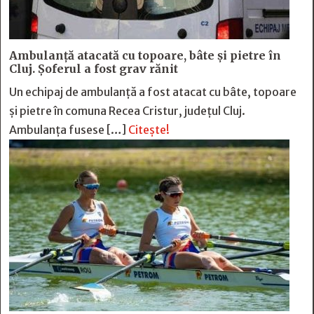
Ambulanță atacată cu topoare, bâte și pietre în
Cluj. Șoferul a fost grav rănit
Un echipaj de ambulanță a fost atacat cu bâte, topoare
și pietre în comuna Recea Cristur, județul Cluj.
Ambulanța fusese […]
Citește!