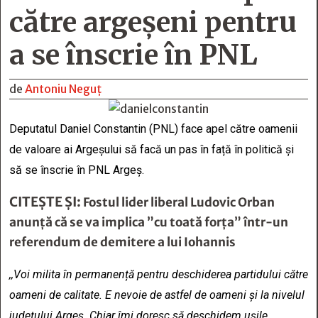
către argeșeni pentru
a se înscrie în PNL
de
Antoniu Neguț
Deputatul Daniel Constantin (PNL) face apel către oamenii
de valoare ai Argeșului să facă un pas în față în politică și
să se înscrie în PNL Argeș.
CITEȘTE ȘI:
Fostul lider liberal Ludovic Orban
anunță că se va implica ”cu toată forţa” într-un
referendum de demitere a lui Iohannis
,,Voi milita în permanență pentru deschiderea partidului către
oameni de calitate. E nevoie de astfel de oameni și la nivelul
județului Argeș. Chiar îmi doresc să deschidem ușile