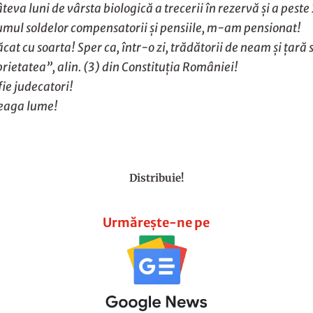
va luni de vârsta biologică a trecerii în rezervă şi a peste 2
ntumul soldelor compensatorii şi pensiile, m-am pensionat!
ăcat cu soarta! Sper ca, într-o zi, trădătorii de neam şi ţar
rietatea”, alin. (3) din Constituţia României!
fie judecatori!
reaga lume!
Distribuie!
Urmărește-ne pe