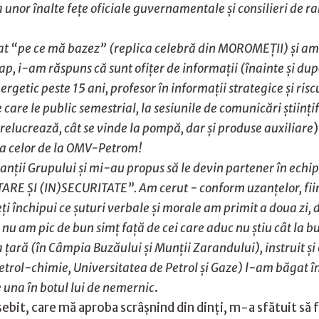
 a unor înalte feţe oficiale guvernamentale şi consilieri de r
t “pe ce mă bazez” (replica celebră din MOROMEŢII) şi am 
ap, i-am răspuns că sunt ofiţer de informaţii (înainte şi dup
ergetic peste 15 ani, profesor în informaţii strategice şi ri
e care le public semestrial, la sesiunile de comunicări ştiinţ
 prelucrează, cât se vinde la pompă, dar şi produse auxiliare
)
ea celor de la OMV-Petrom!
nţii Grupului şi mi-au propus să le devin partener în echip
RE ŞI (IN)SECURITATE”. Am cerut - conform uzanţelor, fiind
eţi închipui ce şuturi verbale şi morale am primit a doua zi, 
nu am pic de bun simţ faţă de cei care aduc nu ştiu cât la bug
 ţară (în Câmpia Buzăului şi Munţii Zarandului), instruit şi 
petrol-chimie, Universitatea de Petrol și Gaze) l-am băgat 
e una în botul lui de nemernic
.
sebit, care mă aproba scrâșnind din dinţi, m-a sfătuit să f