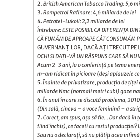
British American Tobacco Trading: 5,6 mil
Rompetrol Rafinare: 4,6 miliarde de lei
Petrotel-Lukoil: 2,2 miliarde de lei
Întrebare: ESTE POSIBIL CA DIFERENŢA DI
CĂ FUMĂM DE APROAPE CÂT CONSUMĂM P
GUVERNANŢILOR, DACĂ AŢI TRECUT PE L
OCHI ŞI DAŢI-VĂ UN RĂSPUNS CARE SĂ NU
Acum 2-3 ani, la o conferinţă pe tema ener
m-am ridicat în picioare (deşi aplauzele ce
Înainte de privatizare, producţia de ţiţei
miliarde Nmc (normali metri cubi) gaze na
În anul în care se discută problema, 2010,
(Din sală, cineva – o voce feminină – a str
Corect, am spus, aşa să fie… Dar dacă în 
fiind închis), ce faceţi cu restul producţie
Sau nu o declaraţi, să nu plătiţi acea infi