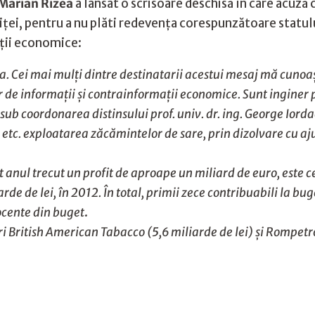
Marian Rizea
a lansat o scrisoare deschisă în care acu
iţei, pentru a nu plăti redevenţa corespunzătoare statu
aţii economice:
izea. Cei mai mulţi dintre destinatarii acestui mesaj mă cunoa
er de informaţii şi contrainformaţii economice. Sunt inginer 
sub coordonarea distinsului prof. univ. dr. ing. George Iorda
etc. exploatarea zăcămintelor de sare, prin dizolvare cu aju
 anul trecut un profit de aproape un miliard de euro, este c
arde de lei, în 2012. În total, primii zece contribuabili la bu
rocente din buget
.
ări British American Tabacco (5,6 miliarde de lei) şi Rompetr