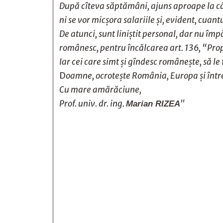
După cîteva săptămâni, ajuns aproape la câte
ni se vor micşora salariile şi, evident, cua
De atunci, sunt liniştit personal, dar nu împ
românesc, pentru încălcarea art. 136, “Prop
Iar cei care simt şi gîndesc româneşte, să le 
D
oamne, ocroteşte România, Europa şi înt
Cu mare amărăciune,
Prof. univ. dr. ing.
"
Marian RIZEA






