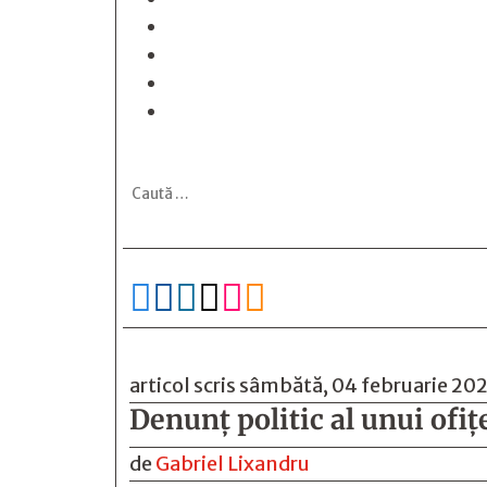






articol scris sâmbătă, 04 februarie 20
Denunţ politic al unui ofi
de
Gabriel Lixandru