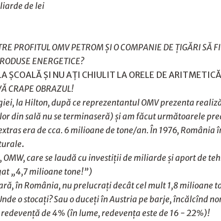
iarde de lei
NTRE PROFITUL OMV PETROM ŞI O COMPANIE DE ŢIGĂRI SĂ FI
RODUSE ENERGETICE?
A ŞCOALĂ ŞI NU AŢI CHIULIT LA ORELE DE ARITMETICĂ
 VĂ CRAPE OBRAZUL!
giei, la Hilton, după ce reprezentantul OMV prezenta realiz
lor din sală nu se terminaseră) şi am făcut următoarele pre
 extras era de cca. 6 milioane de tone/an. În 1976, România î
turale
.
 OMW, care se laudă cu investiţii de miliarde şi aport de te
igat „4,7 milioane tone!”)
ţară, în România, nu prelucraţi decât cel mult 1,8 milioane 
i? Unde o stocaţi? Sau o duceţi în Austria pe barje, încălcîn
mă redevenţă de 4% (în lume, redevenţa este de 16 - 22%)!