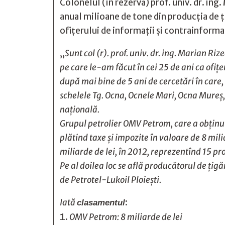
Colonelul (în rezervă) prof. univ. dr. ing.
anual milioane de tone din producţia de ţ
ofiţerului de informaţii şi contrainform
„
Sunt col (r). prof. univ. dr. ing. Marian R
pe care le-am făcut în cei 25 de ani ca ofiţ
după mai bine de 5 ani de cercetări în care, 
schelele Tg. Ocna, Ocnele Mari, Ocna Mureş, 
naţională.
Grupul petrolier OMV Petrom, care a obţinut
plătind taxe şi impozite în valoare de 8 mili
miliarde de lei, în 2012, reprezentînd 15 p
Pe al doilea loc se află producătorul de ţig
de Petrotel-Lukoil Ploieşti.
Iată
:
clasamentul
OMV Petrom: 8 miliarde de lei