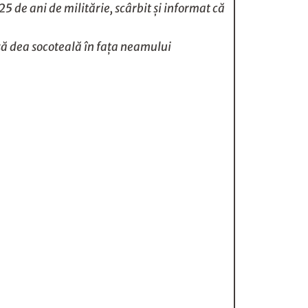
5 de ani de militărie, scârbit şi informat că
ă să dea socoteală în faţa neamului