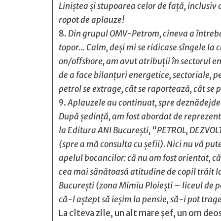
Liniştea şi stupoarea celor de faţă, inclusiv
ropot de aplauze!
Din grupul OMV-Petrom, cineva a întreba
topor… Calm, deşi mi se ridicase sîngele la c
on/offshore, am avut atribuţii în sectorul en
de a face bilanţuri energetice, sectoriale, p
petrol se extrage, cât se raportează, cât se
Aplauzele au continuat, spre deznădejd
După şedinţă, am fost abordat de reprezenta
la Editura ANI Bucureşti, “PETROL, DEZVOLTA
(spre a mă consulta cu şefii). Nici nu vă put
apelul bocancilor: că nu am fost orientat, că 
cea mai sănătoasă atitudine de copil trăit la
Bucureşti (zona Mimiu Ploieşti – liceul de 
că-l aştept să ieşim la pensie, să-i pot trag
La cîteva zile, un alt mare şef, un om deo