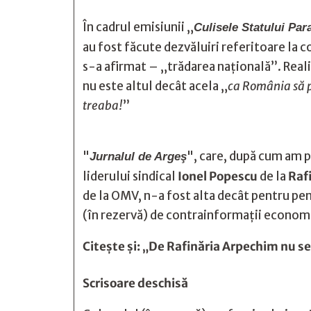
În cadrul emisiunii „
Culisele Statului Para
au fost făcute dezvăluiri referitoare la 
s-a afirmat – „trădarea națională”. Reali
nu este altul decât acela „
ca România să po
treaba!
”
"
", care, după cum am pr
Jurnalul de Argeş
liderului sindical
Ionel Popescu
de la
Raf
de la OMV, n-a fost alta decât pentru pen
(în rezervă) de contrainformaţii econom
Citeşte şi:
„De Rafinăria Arpechim nu se
Scrisoare deschisă