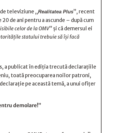
 de televiziune „
”, recent
Realitatea Plus
pe 20 de ani pentru a ascunde – după cum
isibile celor de la OMV
” și că demersul ei
ritățile statului trebuie să își facă
 a publicat în ediţia trecută declaraţiile
eniu, toată preocuparea noilor patroni,
declaraţie pe această temă, a unui ofiţer
pentru demolare!”