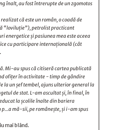
ang înalt, au fost întrerupte de un zgomotos
realizat că este un român, o coadă de
ă “loviluţie”), petrolist practicant
scuri energetice şi pasiunea mea este aceea
ifice cu participare internațională (cât
.
ă. Mi-au spus că citiseră cartea publicată
 ofiţer în activitate - timp de gândire
de la un şef tembel, ajuns ulterior general la
etul de stat. L-am ascultat şi, în final, în
educat la şcolile înalte din bariera
în p…a mă-sii, pe româneşte, şi i-am spus
iu mai blând.