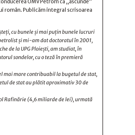
ză conducerea OMV Petrom că „ascunde”
lui român. Publicăm integral scrisoarea
şteţi, cu bunele şi mai puţin bunele lucruri
petrolist şi mi-am dat doctoratul în 2001,
che de la UPG Ploieşti, am studiat, în
torul sondelor, cu o teză în premieră
el mai mare contribuabil la bugetul de stat,
getul de stat au plătit aproximativ 30 de
ol Rafinărie (4,6 miliarde de lei), urmată