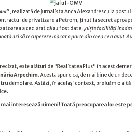
”, realizată de jurnalista Anca Alexandrescu la postul
lel
contractul de privatizare a Petrom, ținut la secret aproa
zatoarea a declarat că au fost date „
niște facilități inadm
ată azi să recupereze măcar o parte din ceea ce a avut. Auto
ecizat, este alături de "Realitatea Plus" în acest demers,
inăria Arpechim
. Acesta spune că, de mai bine de un dec
tru demolare. Astăzi, în acelaşi context, preluăm o altă 
ice.
 mai interesează nimeni! Toată preocuparea lor este 