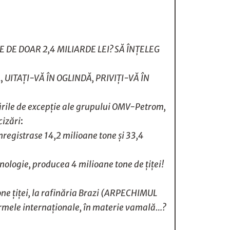
E DE DOAR 2,4 MILIARDE LEI? SĂ ÎNŢELEG
,
UITAŢI-VĂ ÎN OGLINDĂ, PRIVIŢI-VĂ ÎN
ările de excepţie ale grupului OMV-Petrom,
cizări
:
nregistrase 14,2 milioane tone şi 33,4
hnologie, producea 4 milioane tone de ţiţei!
tone ţiţei, la rafinăria Brazi (ARPECHIMUL
d normele internaţionale, în materie vamală…?