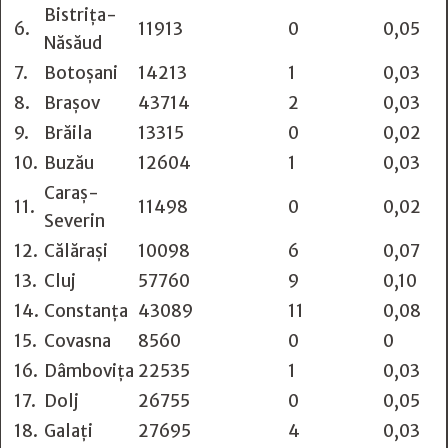
Bistrița-
6.
11913
0
0,05
Năsăud
7.
Botoșani
14213
1
0,03
8.
Brașov
43714
2
0,03
9.
Brăila
13315
0
0,02
10.
Buzău
12604
1
0,03
Caraș-
11.
11498
0
0,02
Severin
12.
Călărași
10098
6
0,07
13.
Cluj
57760
9
0,10
14.
Constanța
43089
11
0,08
15.
Covasna
8560
0
0
16.
Dâmbovița
22535
1
0,03
17.
Dolj
26755
0
0,05
18.
Galați
27695
4
0,03