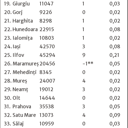
19.
Giurgiu
11047
1
0,03
20.
Gorj
9226
0
0,02
21.
Harghita
8298
1
0,02
22.
Hunedoara
22915
1
0,08
23.
Ialomița
10803
1
0,02
24.
Iași
42570
3
0,08
25.
Ilfov
45294
9
0,21
26.
Maramureș
20456
-1**
0,05
27.
Mehedinți
8345
0
0,02
28.
Mureș
24007
4
0,02
29.
Neamț
19012
3
0,02
30.
Olt
14644
0
0,02
31.
Prahova
35538
3
0,05
32.
Satu Mare
13073
4
0,09
33.
Sălaj
10959
0
0,03