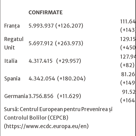
CONFIRMATE
111.6
Franţa
5.993.937
(+126.207)
(+143
Regatul
129.1
5.697.912
(+263.973)
Unit
(+450
127.9
Italia
4.317.415 (+29.957)
(+82)
81.26
Spania
4.342.054 (+180.204)
(+149
91.52
Germania
3.756.856
(+11.629)
(+164
Sursă: Centrul European pentru Prevenirea și
Controlul Bolilor (CEPCB)
(
https://www.ecdc.europa.eu/en
)