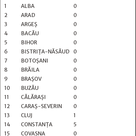
1
ALBA
0
2
ARAD
0
3
ARGEŞ
0
4
BACĂU
0
5
BIHOR
0
6
BISTRIŢA-NĂSĂUD
0
7
BOTOŞANI
0
8
BRĂILA
0
9
BRAŞOV
0
10
BUZĂU
0
11
CĂLĂRAŞI
0
12
CARAŞ-SEVERIN
0
13
CLUJ
1
14
CONSTANŢA
5
15
COVASNA
0