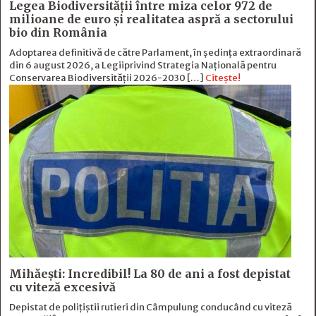
Legea Biodiversității între miza celor 972 de
milioane de euro și realitatea aspră a sectorului
bio din România
Adoptarea definitivă de către Parlament, în ședința extraordinară
din 6 august 2026, a Legiiprivind Strategia Națională pentru
Conservarea Biodiversității 2026-2030 […]
Citește!
Mihăești: Incredibil! La 80 de ani a fost depistat
cu viteză excesivă
Depistat de polițiștii rutieri din Câmpulung conducând cu viteză