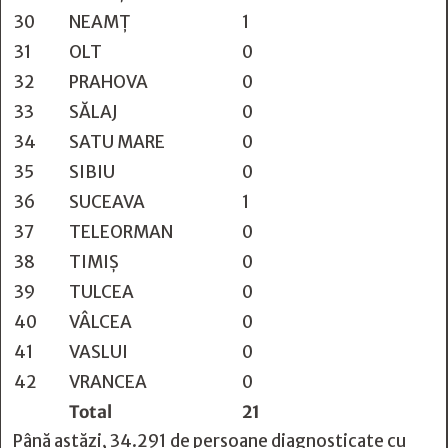
30
NEAMŢ
1
31
OLT
0
32
PRAHOVA
0
33
SĂLAJ
0
34
SATU MARE
0
35
SIBIU
0
36
SUCEAVA
1
37
TELEORMAN
0
38
TIMIŞ
0
39
TULCEA
0
40
VÂLCEA
0
41
VASLUI
0
42
VRANCEA
0
Total
21
Până astăzi, 34.291 de persoane diagnosticate cu