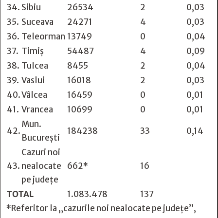
34.
Sibiu
26534
2
0,03
35.
Suceava
24271
4
0,03
36.
Teleorman
13749
0
0,04
37.
Timiș
54487
4
0,09
38.
Tulcea
8455
2
0,04
39.
Vaslui
16018
2
0,03
40.
Vâlcea
16459
0
0,01
41.
Vrancea
10699
0
0,01
Mun.
42.
184238
33
0,14
București
Cazuri noi
43.
nealocate
662*
16
pe județe
TOTAL
1.083.478
137
*Referitor la „cazurile noi nealocate pe județe”,