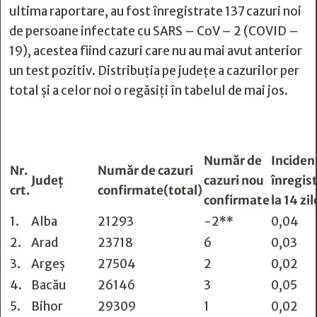
ultima raportare, au fost înregistrate 137 cazuri noi
de persoane infectate cu SARS – CoV – 2 (COVID –
19), acestea fiind cazuri care nu au mai avut anterior
un test pozitiv. Distribuția pe județe a cazurilor per
total și a celor noi o regăsiți în tabelul de mai jos.
Număr de
Inciden
Nr.
Număr de cazuri
Județ
cazuri nou
înregis
crt.
confirmate(total)
confirmate
la 14 zil
1.
Alba
21293
-2**
0,04
2.
Arad
23718
6
0,03
3.
Argeș
27504
2
0,02
4.
Bacău
26146
3
0,05
5.
Bihor
29309
1
0,02