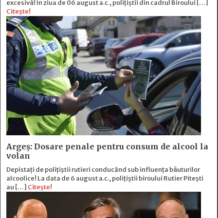
excesivă! În ziua de 06 august a.c., polițiștii din cadrul Biroului […]
Citește!
Argeș: Dosare penale pentru consum de alcool la
volan
Depistați de polițiștii rutieri conducând sub influența băuturilor
alcoolice! La data de 6 august a.c., polițiștii biroului Rutier Pitești
au […]
Citește!