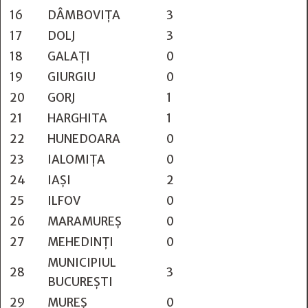
16
DÂMBOVIŢA
3
17
DOLJ
3
18
GALAŢI
0
19
GIURGIU
0
20
GORJ
1
21
HARGHITA
1
22
HUNEDOARA
0
23
IALOMIŢA
0
24
IAŞI
2
25
ILFOV
0
26
MARAMUREŞ
0
27
MEHEDINŢI
0
MUNICIPIUL
28
3
BUCUREŞTI
29
MUREŞ
0