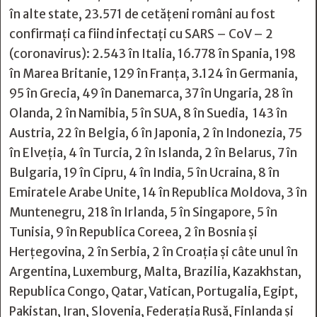
în alte state, 23.571 de cetățeni români au fost
confirmați ca fiind infectați cu SARS – CoV – 2
(coronavirus): 2.543 în Italia, 16.778 în Spania, 198
în Marea Britanie, 129 în Franța, 3.124 în Germania,
95 în Grecia, 49 în Danemarca, 37 în Ungaria, 28 în
Olanda, 2 în Namibia, 5 în SUA, 8 în Suedia, 143 în
Austria, 22 în Belgia, 6 în Japonia, 2 în Indonezia, 75
în Elveția, 4 în Turcia, 2 în Islanda, 2 în Belarus, 7 în
Bulgaria, 19 în Cipru, 4 în India, 5 în Ucraina, 8 în
Emiratele Arabe Unite, 14 în Republica Moldova, 3 în
Muntenegru, 218 în Irlanda, 5 în Singapore, 5 în
Tunisia, 9 în Republica Coreea, 2 în Bosnia și
Herțegovina, 2 în Serbia, 2 în Croația și câte unul în
Argentina, Luxemburg, Malta, Brazilia, Kazakhstan,
Republica Congo, Qatar, Vatican, Portugalia, Egipt,
Pakistan, Iran, Slovenia, Federația Rusă, Finlanda și