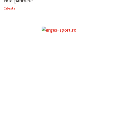
Foto-pamflete
Citește!
Contact
:
e-mail:
jurnaldearges@gmail.com
Tel: 0248.221.774; 0770.582.356
Contabilitate: 0248.223.271
Whatsapp: 0770.582.356
Redactor șef: Alina Crângeanu;
Redactor șef adj.: Gabriel Lixandru;
Secretar general de redacție: Mari Tudor;
Manager: Cristian Vasile;
Manager adjunct: Gabriel Grigore;
Director economic: Claudia Sima;