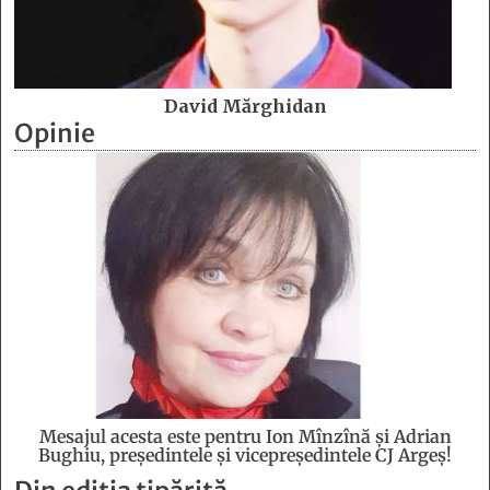
David Mărghidan
Opinie
Mesajul acesta este pentru Ion Mînzînă şi Adrian
Bughiu, preşedintele şi vicepreşedintele CJ Argeş!