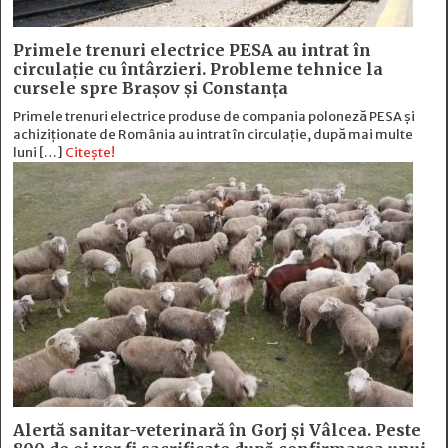
Primele trenuri electrice PESA au intrat în
circulație cu întârzieri. Probleme tehnice la
cursele spre Brașov și Constanța
Primele trenuri electrice produse de compania poloneză PESA și
achiziționate de România au intrat în circulație, după mai multe
luni […]
Citește!
Alertă sanitar-veterinară în Gorj și Vâlcea. Peste