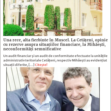
Una rece, alta fierbinte în Muscel. La Cetăţeni, opinie
cu rezerve asupra situaţiilor financiare, la Mihăeşti,
neconformităţi semnificative
Un audit financiar și un audit de conformitate efectuate la unitățile
administrativ teritoriale Cetățeni, respectiv Mihăești au evidențiat
situații diferite, […]
Citește!