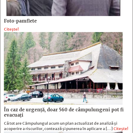
Foto-pamflete
Citește!
În caz de urgență, doar 560 de câmpulungeni pot fi
evacuați
Că tot are Câmpulungul acum un plan actualizat de analiză și
acoperire a riscurilor, contează și punerea în aplicare a […]
Citește!