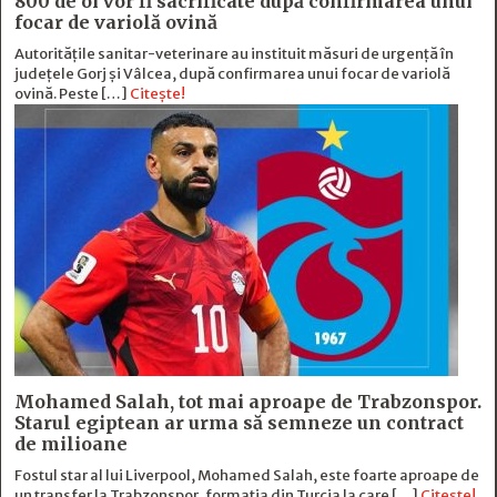
800 de oi vor fi sacrificate după confirmarea unui
focar de variolă ovină
Autoritățile sanitar-veterinare au instituit măsuri de urgență în
județele Gorj și Vâlcea, după confirmarea unui focar de variolă
ovină. Peste […]
Citește!
Mohamed Salah, tot mai aproape de Trabzonspor.
Starul egiptean ar urma să semneze un contract
de milioane
Fostul star al lui Liverpool, Mohamed Salah, este foarte aproape de
un transfer la Trabzonspor, formația din Turcia la care […]
Citește!