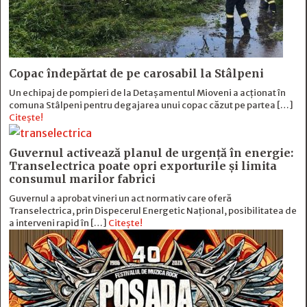
Copac îndepărtat de pe carosabil la Stâlpeni
Un echipaj de pompieri de la Detașamentul Mioveni a acționat în
comuna Stâlpeni pentru degajarea unui copac căzut pe partea […]
Citește!
Guvernul activează planul de urgență în energie:
Transelectrica poate opri exporturile și limita
consumul marilor fabrici
Guvernul a aprobat vineri un act normativ care oferă
Transelectrica, prin Dispecerul Energetic Național, posibilitatea de
a interveni rapid în […]
Citește!