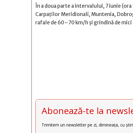
În a doua parte a intervalului, 7 iunie (o
Carpaților Meridionali, Muntenia, Dobroge
rafale de 60–70 km/h și grindină de mici 







Abonează-te la newsle
Trimitem un newsletter pe zi, dimineața, cu știri