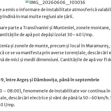
a emis o informare de instabilitate atmosferică valabil
 grindină in mai multe regiuni ale țării.
mare parte a Transilvaniei și Munteniei, zonele montane
antitățile de apă pot depăși izolat 30–40 l/mp.
enia și zonele de munte, precum și local în Maramureș, 
ă ce se va manifesta prin averse torențiale, descărcări ele
nă de mici și medii dimensiuni. Cantitățile de apă vor fi 
 659, între Argeș și Dâmbovița, până în septembrie
:00 – 08:00), fenomenele de instabilitate vor continua în
le, descărcări electrice și vânt de până la 50–60 km/h. Ș
40 l/mp.