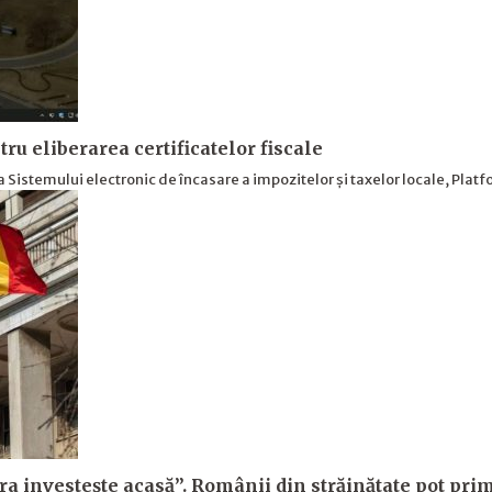
ru eliberarea certificatelor fiscale
a Sistemului electronic de încasare a impozitelor și taxelor locale, Pla
investește acasă”. Românii din străinătate pot primi