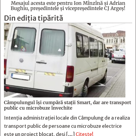
Mesajul acesta este pentru Ion Mînzînă şi Adrian
Bughiu, preşedintele şi vicepreşedintele CJ Argeş!
Din ediția tipărită
Câmpulungul îşi cumpără staţii Smart, dar are transport
public cu microbuze învechite
Intenția administrației locale din Câmpulung de a realiza
transport public de persoane cu microbuze electrice
este un proiect blocat, deși […]
Citește!