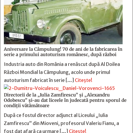
Aniversare la Câmpulung! 70 de ani de la fabricarea în
serie a primului autoturism românesc, după război
Industria auto din România a renăscut după Al Doilea
Război Mondial la Câmpulung, acolo unde primul
autoturism fabricat în serie […]
Citește!
Directorii de la „Iulia Zamfirescu” și „Alexandru
Odobescu” și-au dat liceele în judecată pentru sporul de
condiții vătămătoare
După ce fostul director adjunct al Liceului „Iulia
Zamfirescu” din Mioveni, profesorul Valeriu Fianu, a
fost dat afară ca urmare […]
Citește!