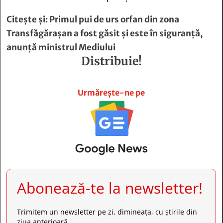
Citește și:
Primul pui de urs orfan din zona
Transfăgăraşan a fost găsit şi este în siguranţă,
anunță ministrul Mediului
Distribuie!







Urmărește-ne pe
Abonează-te la newsletter!
Trimitem un newsletter pe zi, dimineața, cu știrile din
ziua anterioară.