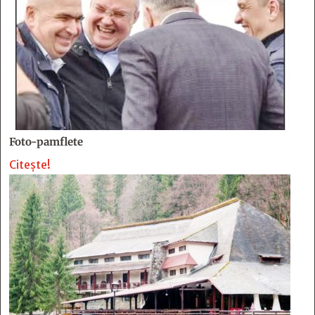
Foto-pamflete
Citește!