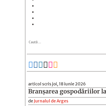






articol scris joi, 18 iunie 2026
Branşarea gospodăriilor la
de
Jurnalul de Arges