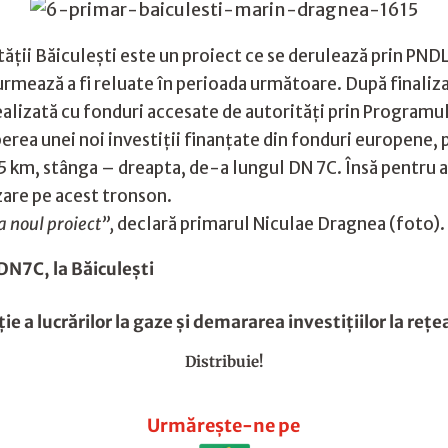
ității Băiculești este un proiect ce se derulează prin PNDL
, urmează a fi reluate în perioada următoare. După finaliz
ealizată cu fonduri accesate de autorități prin Program
eperea unei noi investiții finanțate din fonduri europene
7,5 km, stânga – dreapta, de-a lungul DN 7C. Însă pentru 
izare pe acest tronson.
a noul proiect”,
declară primarul Niculae Dragnea (foto).
 DN7C, la Băiculeşti
ţie a lucrărilor la gaze şi demararea investiţiilor la reţ
Distribuie!
Urmărește-ne pe