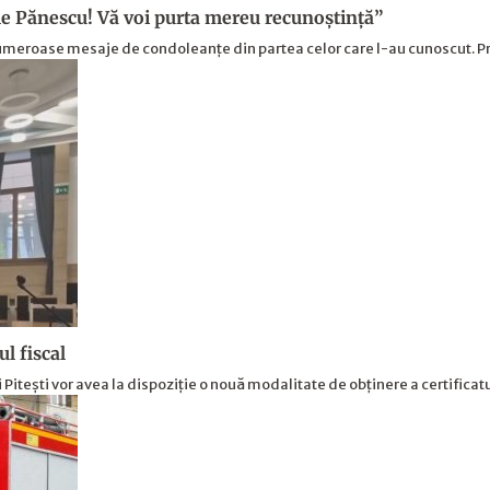
e Pănescu! Vă voi purta mereu recunoștință”
 numeroase mesaje de condoleanțe din partea celor care l-au cunoscut. P
ul fiscal
Pitești vor avea la dispoziție o nouă modalitate de obținere a certificatu