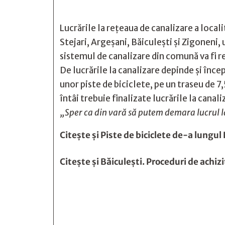
Lucrările la rețeaua de canalizare a local
Stejari, Argeșani, Băiculești și Zigoneni
sistemul de canalizare din comună va fi r
De lucrările la canalizare depinde și înc
unor piste de biciclete, pe un traseu de 
întâi trebuie finalizate lucrările la canal
„Sper ca din vară să putem demara lucrul l
Citește și
Piste de biciclete de-a lungul
Citește și
Băiculeşti. Proceduri de achizi






