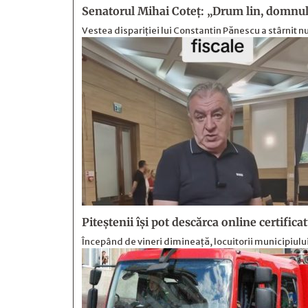
Senatorul Mihai Coteț: „Drum lin, domnul
Vestea dispariției lui Constantin Pănescu a stârnit
Piteștenii își pot descărca online certificat
Începând de vineri dimineață, locuitorii municipiului 