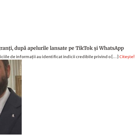
ranți, după apelurile lansate pe TikTok și WhatsApp
iciile de informații au identificat indicii credibile privind o […]
Citește!