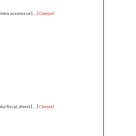
rintre acestea se […]
Citește!
lui fiscal, direct […]
Citește!