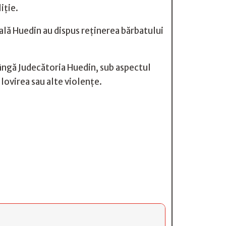
iţie.
urală Huedin au dispus reţinerea bărbatului
ângă Judecătoria Huedin, sub aspectul
 lovirea sau alte violenţe.