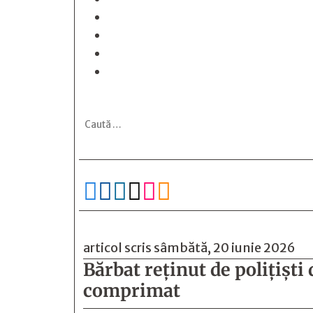






articol scris sâmbătă, 20 iunie 2026
Bărbat reţinut de poliţişti
comprimat