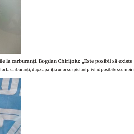
le la carburanți. Bogdan Chirițoiu: „Este posibil să exis
or la carburanți, după apariția unor suspiciuni privind posibile scumpiri 