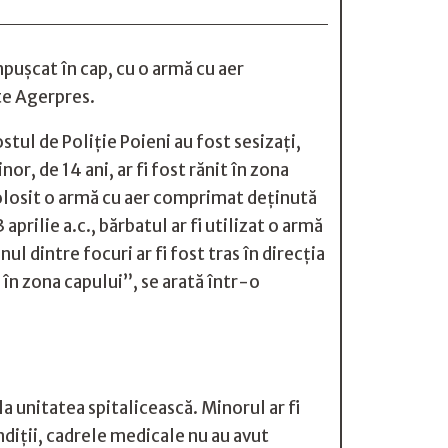
împuşcat în cap, cu o armă cu aer
ite Agerpres.
ostul de Poliţie Poieni au fost sesizaţi,
or, de 14 ani, ar fi fost rănit în zona
fi folosit o armă cu aer comprimat deţinută
 aprilie a.c., bărbatul ar fi utilizat o armă
l dintre focuri ar fi fost tras în direcţia
it în zona capului”, se arată într-o
la unitatea spitalicească. Minorul ar fi
ndiţii, cadrele medicale nu au avut