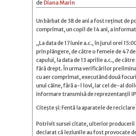
de
Diana Marin
Un bărbat de 38 de ani a fost reţinut de po
comprimat, un copil de 14 ani, a informat
„La data de 17 iunie a.c., în jurul orei 15:
prin plângere, de către o femeie de 47 de a
capului, la data de 13 aprilie a.c., de căt
fără drept. În urma verificărilor preliminar
cu aer comprimat, executând două focuri cu 
unui câine, fără a-l lovi, iar cel de-al doil
informare transmisă de reprezentanţii IPJ
Citește și:
Fentă la aparatele de reciclare
Potrivit sursei citate, ulterior producerii
declarat că leziunile au fost provocate de