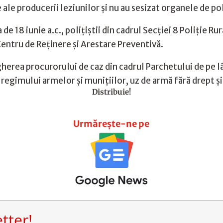
e ale producerii leziunilor şi nu au sesizat organele de pol
de 18 iunie a.c., poliţiştii din cadrul Secţiei 8 Poliţie R
Centru de Reţinere şi Arestare Preventivă.
herea procurorului de caz din cadrul Parchetului de pe l
 regimului armelor şi muniţiilor, uz de armă fără drept şi
Distribuie!
Urmărește-ne pe
tter!