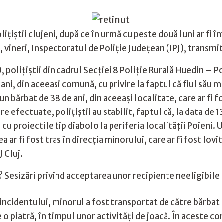
liţiştii clujeni, după ce în urmă cu peste două luni ar fi 
, vineri, Inspectoratul de Poliţie Judeţean (IPJ), transm
00, poliţiştii din cadrul Secţiei 8 Poliţie Rurală Huedin – P
ni, din aceeaşi comună, cu privire la faptul că fiul său min
re un bărbat de 38 de ani, din aceeaşi localitate, care ar 
e efectuate, poliţiştii au stabilit, faptul că, la data de 13
proiectile tip diabolo la periferia localităţii Poieni. Unu
ea ar fi fost tras în direcţia minorului, care ar fi fost lov
 Cluj.
? Sesizări privind acceptarea unor recipiente neeligibile
 incidentului, minorul a fost transportat de către bărbat 
 o piatră, în timpul unor activităţi de joacă. În aceste co