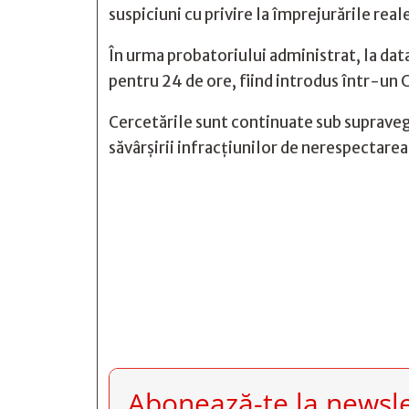
suspiciuni cu privire la împrejurările real
În urma probatoriului administrat, la data 
pentru 24 de ore, fiind introdus într-un 
Cercetările sunt continuate sub supraveg
săvârşirii infracţiunilor de nerespectarea







Abonează-te la newsle