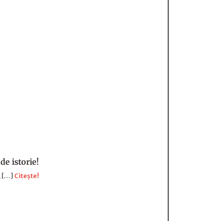
de istorie!
, […]
Citește!