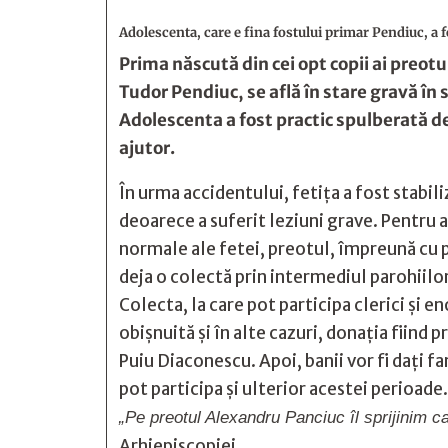
Adolescenta, care e fina fostului primar Pendiuc, a 
Prima născută din cei opt copii ai preotu
Tudor Pendiuc, se află în stare gravă în s
Adolescenta a fost practic spulberată d
ajutor.
În urma accidentului, fetița a fost stabili
deoarece a suferit leziuni grave. Pentru 
normale ale fetei, preotul, împreună cu p
deja o colectă prin intermediul parohiilo
Colecta, la care pot participa clerici și e
obișnuită și în alte cazuri, donația fiind
Puiu Diaconescu. Apoi, banii vor fi dați fam
pot participa și ulterior acestei perioade.
„Pe preotul Alexandru Panciuc îl sprijinim ca
Arhiepiscopiei.