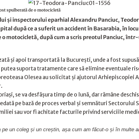
fost spulberată de o motocicletă
lui și inspectorului eparhial Alexandru Panciuc, Teodora
pital după ce a suferit un accident în Basarabia, în locur
e o motocicletă, după cum a scris preotul Panciuc, înt
zată și apoi transportată la București, unde a fost supusă
a putea suporta tratamente care să elimine eventuale ris
reoteasa Olesea au solicitat și ajutorul Arhiepiscopiei 
r.
noriași, se va desfășura timp de o lună, dar rămâne deschi
 predată pe bază de proces verbal și semnături Sectorului 
iliei sau vor fi achitate facturile privind serviciile medic
 pe un coleg și un creștin, așa cum am făcut-o și în multe alt