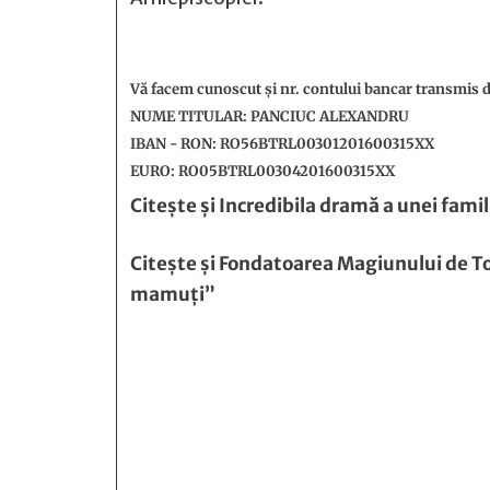
Vă facem cunoscut și nr. contului bancar transmis de
NUME TITULAR: PANCIUC ALEXANDRU
IBAN - RON: RO56BTRL00301201600315XX
EURO: RO05BTRL00304201600315XX
Citește și
Incredibila dramă a unei famil
Citește și
Fondatoarea Magiunului de Top
mamuţi”






