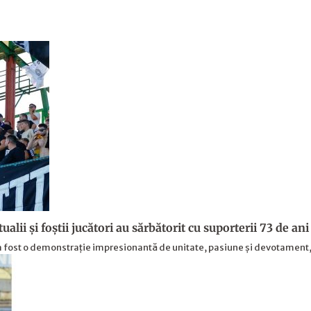
alii şi foştii jucători au sărbătorit cu suporterii 73 de ani 
ș a fost o demonstrație impresionantă de unitate, pasiune și devotament