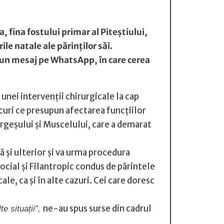
, fina fostului primar al Piteștiului,
ile natale ale părinților săi.
r-un mesaj pe WhatsApp, în care cerea
 unei intervenții chirurgicale la cap
curi ce presupun afectarea funcțiilor
Argeșului și Muscelului, care a demarat
să și ulterior și va urma procedura
Social și Filantropic condus de părintele
ale, ca și în alte cazuri. Cei care doresc
ne-au spus surse din cadrul
e situații”,