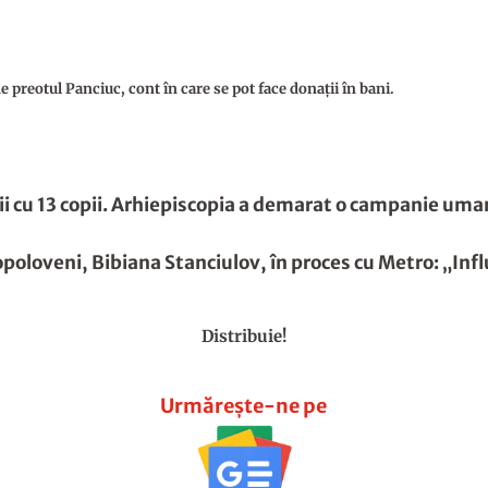
 preotul Panciuc, cont în care se pot face donații în bani.
ii cu 13 copii. Arhiepiscopia a demarat o campanie uma
oloveni, Bibiana Stanciulov, în proces cu Metro: „Influ
Distribuie!
Urmărește-ne pe