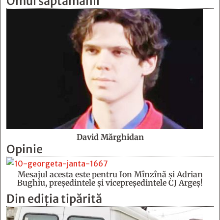
Omul săptămânii
David Mărghidan
Opinie
Mesajul acesta este pentru Ion Mînzînă şi Adrian
Bughiu, preşedintele şi vicepreşedintele CJ Argeş!
Din ediția tipărită