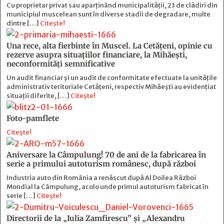
Cu proprietar privat sau aparținând municipalității, 23 de clădiri din
municipiul muscelean sunt în diverse stadii de degradare, multe
dintre […]
Citește!
Una rece, alta fierbinte în Muscel. La Cetăţeni, opinie cu
rezerve asupra situaţiilor financiare, la Mihăeşti,
neconformităţi semnificative
Un audit financiar și un audit de conformitate efectuate la unitățile
administrativ teritoriale Cetățeni, respectiv Mihăești au evidențiat
situații diferite, […]
Citește!
Foto-pamflete
Citește!
Aniversare la Câmpulung! 70 de ani de la fabricarea în
serie a primului autoturism românesc, după război
Industria auto din România a renăscut după Al Doilea Război
Mondial la Câmpulung, acolo unde primul autoturism fabricat în
serie […]
Citește!
Directorii de la „Iulia Zamfirescu” și „Alexandru