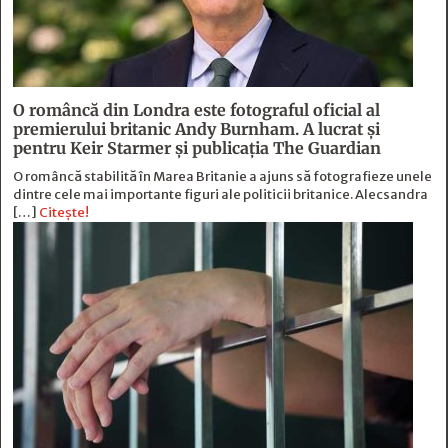
O româncă din Londra este fotograful oficial al
premierului britanic Andy Burnham. A lucrat și
pentru Keir Starmer și publicația The Guardian
O româncă stabilită în Marea Britanie a ajuns să fotografieze unele
dintre cele mai importante figuri ale politicii britanice. Alecsandra
[…]
Citește!