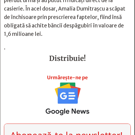
pierdut urma şi au putut fi ridicaţi direct de la
casierie. În acel dosar, Amalia Dumitraşcu a scăpat
de închisoare prin prescrierea faptelor, fiind însă
obligată să achite băncii despăgubiri în valoare de
1,6 milioane lei.
.
Distribuie!







Urmărește-ne pe