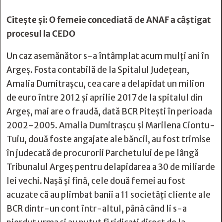
Citește și:
O femeie concediată de ANAF a câștigat
procesul la CEDO
Un caz asemănător s-a întâmplat acum mulți ani în
Argeș. Fosta contabilă de la Spitalul Județean,
Amalia Dumitraşcu, cea care a delapidat un milion
de euro între 2012 şi aprilie 2017 de la spitalul din
Argeş, mai are o fraudă, dată BCR Piteşti în perioada
2002-2005. Amalia Dumitraşcu şi Marilena Ciontu-
Tuiu, două foste angajate ale băncii, au fost trimise
în judecată de procurorii Parchetului de pe lângă
Tribunalul Argeş pentru delapidarea a 30 de miliarde
lei vechi. Naşă şi fină, cele două femei au fost
acuzate că au plimbat banii a 11 societăţi cliente ale
BCR dintr-un cont într-altul, până când li s-a