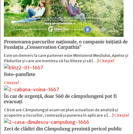
Promovarea parcurilor naționale, o campanie inițiată de
Fundația „Conservation Carpathia”
Este un demers la care partener este Ministerul Mediului, Apelor și
Pădurilor și care are menirea să faciliteze și să […]
Citește!
Foto-pamflete
Citește!
În caz de urgență, doar 560 de câmpulungeni pot fi
evacuați
Că tot are Câmpulungul acum un plan actualizat de analiză și
acoperire a riscurilor, contează și punerea în aplicare a […]
Citește!
Zeci de clădiri din Câmpulung prezintă pericol public