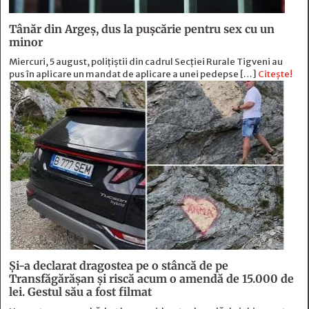
Tânăr din Argeș, dus la pușcărie pentru sex cu un
minor
Miercuri, 5 august, polițiștii din cadrul Secției Rurale Tigveni au
pus în aplicare un mandat de aplicare a unei pedepse […]
Citește!
Și-a declarat dragostea pe o stâncă de pe
Transfăgărășan și riscă acum o amendă de 15.000 de
lei. Gestul său a fost filmat