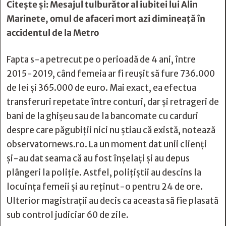
Citește și:
Mesajul tulburător al iubitei lui Alin
Marinete, omul de afaceri mort azi dimineață în
accidentul de la Metro
Fapta s-a petrecut pe o perioadă de 4 ani, între
2015-2019, când femeia ar fi reușit să fure 736.000
de lei și 365.000 de euro. Mai exact, ea efectua
transferuri repetate între conturi, dar și retrageri de
bani de la ghișeu sau de la bancomate cu carduri
despre care păgubiții nici nu știau că există, notează
observatornews.ro. La un moment dat unii clienți
şi-au dat seama că au fost înșelați şi au depus
plângeri la poliţie. Astfel, polițiștii au descins la
locuința femeii și au reținut-o pentru 24 de ore.
Ulterior magistrații au decis ca aceasta să fie plasată
sub control judiciar 60 de zile.