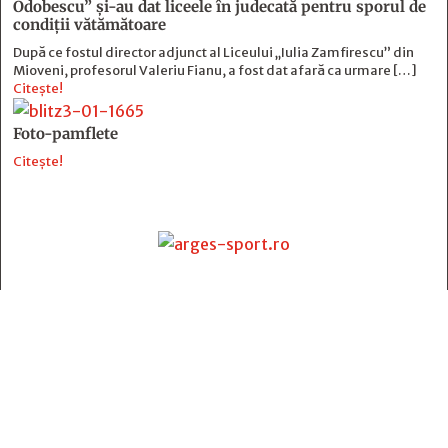
Odobescu” și-au dat liceele în judecată pentru sporul de
condiții vătămătoare
După ce fostul director adjunct al Liceului „Iulia Zamfirescu” din
Mioveni, profesorul Valeriu Fianu, a fost dat afară ca urmare […]
Citește!
Foto-pamflete
Citește!
Contact
:
e-mail:
jurnaldearges@gmail.com
Tel: 0248.221.774; 0770.582.356
Contabilitate: 0248.223.271
Whatsapp: 0770.582.356