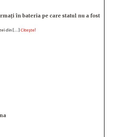
mați în bateria pe care statul nu a fost
zei din […]
Citește!
ina