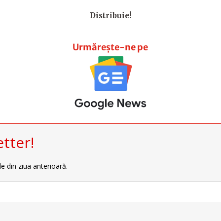
Distribuie!
Urmărește-ne pe
tter!
le din ziua anterioară.