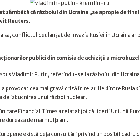
at sâmbătă că războiul din Ucraina „se apropie de final
ivit Reuters.
ia sa, conflictul declanșat de invazia Rusiei în Ucraina ar 
ţionarilor publici din comisia de achiziţii a microbuze
spus Vladimir Putin, referindu-se la războiul din Ucraina
 a provocat cea mai gravă criză în relațiile dintre Rusia ș
 de izbucnirea unui război nuclear.
 în care Financial Times a relatat joi că liderii Uniunii E
are durează de mai mulți ani.
i Europene există deja consultări privind un posibil cadr