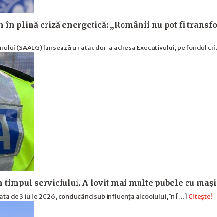
 în plină criză energetică: „Românii nu pot fi transfor
nului (SAALG) lansează un atac dur la adresa Executivului, pe fondul cri
în timpul serviciului. A lovit mai multe pubele cu maș
data de 3 iulie 2026, conducând sub influența alcoolului, în […]
Citește!