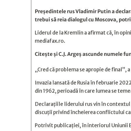
Președintele rus Vladimir Putin a declar
trebui să reia dialogul cu Moscova, potr
Liderul de la Kremlin a afirmat că, în opin
mediafax.ro.
Citește și
C.J. Argeş ascunde numele func
„Cred că problema se apropie de final”, a 
Invazia lansată de Rusia în februarie 2022
din 1962, perioadă în care lumea se temea
Declarațiile liderului rus vin în contextul
discuții privind încheierea conflictului c
Potrivit publicației, în interiorul Uniuni