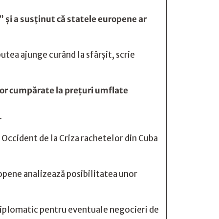
” și a susținut că statele europene ar
putea ajunge curând la sfârșit, scrie
lor cumpărate la preţuri umflate
.
i Occident de la Criza rachetelor din Cuba
uropene analizează posibilitatea unor
u diplomatic pentru eventuale negocieri de