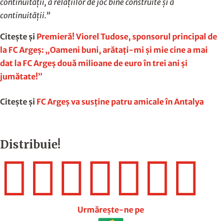
continuității, a relațiilor de joc bine construite și a
continuității.”
Citește și
Premieră! Viorel Tudose, sponsorul principal de
la FC Argeş: „Oameni buni, arătaţi-mi şi mie cine a mai
dat la FC Argeş două milioane de euro în trei ani şi
jumătate!”
Citește și
FC Argeș va susține patru amicale în Antalya
Distribuie!







Urmărește-ne pe