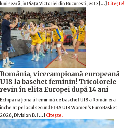
luni seară, în Piața Victoriei din București, este […]
Citește!
România, vicecampioană europeană
U18 la baschet feminin! Tricolorele
revin în elita Europei după 14 ani
Echipa națională feminină de baschet U18 a României a
încheiat pe locul secund FIBA U18 Women’s EuroBasket
2026, Division B. […]
Citește!