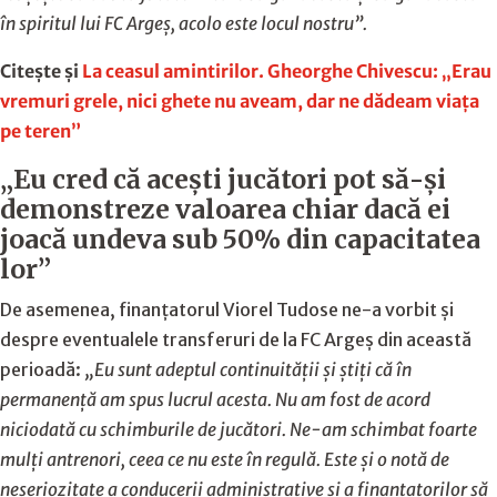
în spiritul lui FC Argeș, acolo este locul nostru”.
Citește și
La ceasul amintirilor. Gheorghe Chivescu: „Erau
vremuri grele, nici ghete nu aveam, dar ne dădeam viaţa
pe teren”
„Eu cred că aceşti jucători pot să-şi
demonstreze valoarea chiar dacă ei
joacă undeva sub 50% din capacitatea
lor”
De asemenea, finanțatorul Viorel Tudose ne-a vorbit și
despre eventualele transferuri de la FC Argeș din această
perioadă:
„Eu sunt adeptul continuității și știți că în
permanență am spus lucrul acesta. Nu am fost de acord
niciodată cu schimburile de jucători. Ne-am schimbat foarte
mulți antrenori, ceea ce nu este în regulă. Este și o notă de
neseriozitate a conducerii administrative și a finanțatorilor să