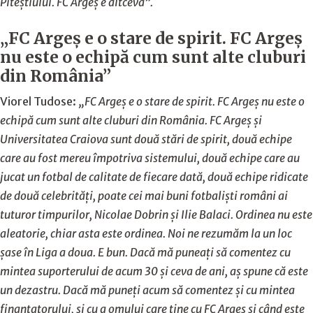
Piteștiului. FC Argeș e altceva”.
„FC Argeș e o stare de spirit. FC Argeș
nu este o echipă cum sunt alte cluburi
din România”
Viorel Tudose:
„FC Argeș e o stare de spirit. FC Argeș nu este o
echipă cum sunt alte cluburi din România. FC Argeș și
Universitatea Craiova sunt două stări de spirit, două echipe
care au fost mereu împotriva sistemului, două echipe care au
jucat un fotbal de calitate de fiecare dată, două echipe ridicate
de două celebrități, poate cei mai buni fotbaliști români ai
tuturor timpurilor, Nicolae Dobrin și Ilie Balaci. Ordinea nu este
aleatorie, chiar asta este ordinea. Noi ne rezumăm la un loc
șase în Liga a doua. E bun. Dacă mă puneați să comentez cu
mintea suporterului de acum 30 și ceva de ani, aș spune că este
un dezastru. Dacă mă puneți acum să comentez și cu mintea
finanțatorului, și cu a omului care ține cu FC Argeș și când este