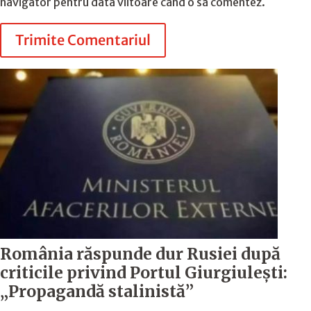
navigator pentru data viitoare când o să comentez.
Trimite Comentariul
România răspunde dur Rusiei după
criticile privind Portul Giurgiulești:
„Propagandă stalinistă”