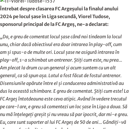
Întrebat despre clasarea FC Argeșului la finalul anului
2024 pe locul șase în Liga secundă, Viorel Tudose,
sponsorul principal de la FC Argeș, ne-a declarat:
„Da, e greu de comentat locul șase când noi tindeam la locul
unu, chiar dacă obiectivul era doar intrarea în play-off, cum
am și spus-o de multe ori. Locul șase ne asigură intrarea în
play-off, s-a schimbat un antrenor. Știți cum este, nu prea…
Am plecat la drum cu un general și acum suntem cu un alt
general, ca să spun așa. Lotul a fost făcut de fostul antrenor.
Disensiunile apărute între el și conducerea administrativă au
dus la această schimbare. E greu de comentat. Știți cum este! La
FC Argeș întotdeauna este ceva atipic. Având în vedere trecutul
pe care-l are, e greu să comentezi un loc șase în Liga a doua. Să
nu mă înțelegeți greșit și nu vreau să par ipocrit, dar mi-e greu.
Eu, care sunt suporter al lui FC Argeș de 50 de ani… Gândiți-vă