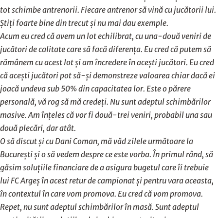
tot schimbe antrenorii. Fiecare antrenor să vină cu jucătorii lui.
Știți foarte bine din trecut și nu mai dau exemple.
Acum eu cred că avem un lot echilibrat, cu una-două veniri de
jucători de calitate care să facă diferența. Eu cred că putem să
rămânem cu acest lot și am încredere în acești jucători. Eu cred
că acești jucători pot să-și demonstreze valoarea chiar dacă ei
joacă undeva sub 50% din capacitatea lor. Este o părere
personală, vă rog să mă credeți. Nu sunt adeptul schimbărilor
masive. Am înțeles că vor fi două-trei veniri, probabil una sau
două plecări, dar atât.
O să discut și cu Dani Coman, mă văd zilele următoare la
București și o să vedem despre ce este vorba. În primul rând, să
găsim soluțiile financiare de a asigura bugetul care îi trebuie
lui FC Argeș în acest retur de campionat și pentru vara aceasta,
în contextul în care vom promova. Eu cred că vom promova.
Repet, nu sunt adeptul schimbărilor în masă. Sunt adeptul