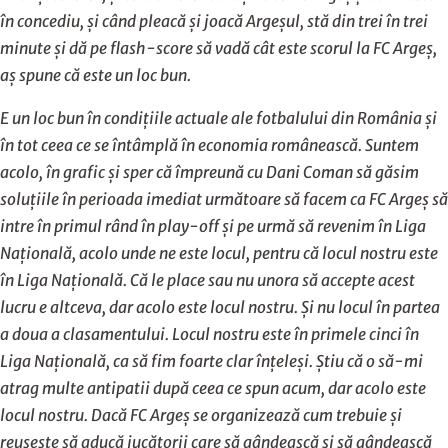
în concediu, și când pleacă și joacă Argeșul, stă din trei în trei
minute și dă pe flash-score să vadă cât este scorul la FC Argeș,
aș spune că este un loc bun.
E un loc bun în condițiile actuale ale fotbalului din România și
în tot ceea ce se întâmplă în economia românească. Suntem
acolo, în grafic și sper că împreună cu Dani Coman să găsim
soluțiile în perioada imediat următoare să facem ca FC Argeș să
intre în primul rând în play-off și pe urmă să revenim în Liga
Națională, acolo unde ne este locul, pentru că locul nostru este
în Liga Națională. Că le place sau nu unora să accepte acest
lucru e altceva, dar acolo este locul nostru. Și nu locul în partea
a doua a clasamentului. Locul nostru este în primele cinci în
Liga Națională, ca să fim foarte clar înțeleși. Știu că o să-mi
atrag multe antipatii după ceea ce spun acum, dar acolo este
locul nostru. Dacă FC Argeș se organizează cum trebuie și
reușește să aducă jucătorii care să gândească și să gândească