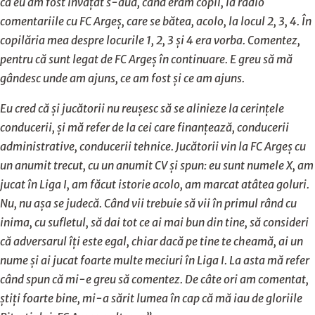
că eu am fost învățat s-aud, când eram copil, la radio
comentariile cu FC Argeș, care se bătea, acolo, la locul 2, 3, 4. În
copilăria mea despre locurile 1, 2, 3 și 4 era vorba. Comentez,
pentru că sunt legat de FC Argeș în continuare. E greu să mă
gândesc unde am ajuns, ce am fost și ce am ajuns.
Eu cred că și jucătorii nu reușesc să se alinieze la cerințele
conducerii, și mă refer de la cei care finanțează, conducerii
administrative, conducerii tehnice. Jucătorii vin la FC Argeș cu
un anumit trecut, cu un anumit CV și spun: eu sunt numele X, am
jucat în Liga I, am făcut istorie acolo, am marcat atâtea goluri.
Nu, nu așa se judecă. Când vii trebuie să vii în primul rând cu
inima, cu sufletul, să dai tot ce ai mai bun din tine, să consideri
că adversarul îți este egal, chiar dacă pe tine te cheamă, ai un
nume și ai jucat foarte multe meciuri în Liga I. La asta mă refer
când spun că mi-e greu să comentez. De câte ori am comentat,
știți foarte bine, mi-a sărit lumea în cap că mă iau de gloriile